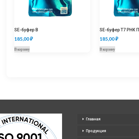
SE-буфер B
SE-буфер T7 РНК 
185,00
₽
185,00
₽
В корзину
В корзину
Главная
Продукция