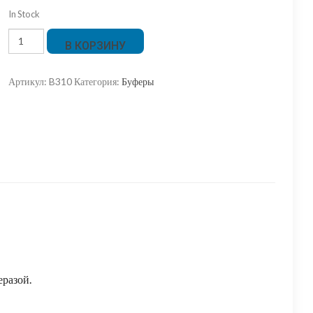
In Stock
Количество
В КОРЗИНУ
товара
SE-
Артикул:
B310
Категория:
Буферы
буфер
PfuSE
ДНК
Полимераза
еразой.