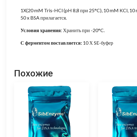
1X(20 mM Tris-HCl (pH 8,8 при 25°C), 10 mM KCl, 1
50 x BSA прилагается.
Условия хранения
: Хранить при -20°C.
С ферментом поставляется:
10 Х SE-буфер
Похожие