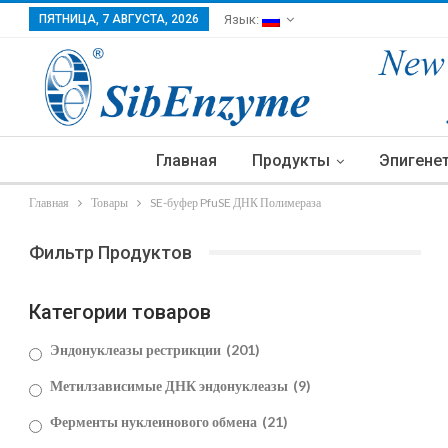
ПЯТНИЦА, 7 АВГУСТА, 2026
Язык:
Главная
Продукты
Эпигене
Главная
Товары
SE-буфер PfuSE ДНК Полимераза
Фильтр Продуктов
Категории товаров
Эндонуклеазы рестрикции
(201)
Метилзависимые ДНК эндонуклеазы
(9)
Ферменты нуклеинового обмена
(21)