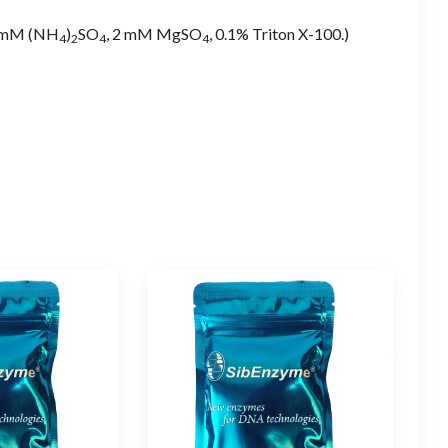
0 mM (NH
)
SO
, 2 mM MgSO
, 0.1% Triton X-100.)
4
2
4
4