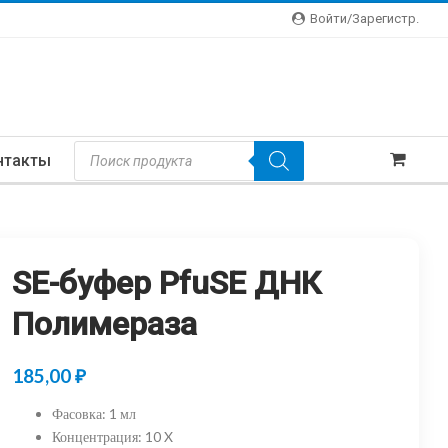
Войти/зарегистр.
Поиск
нтакты
Товаров
SE-буфер PfuSE ДНК
Полимераза
185,00
₽
Фасовка
:
1 мл
Концентрация
:
10 X