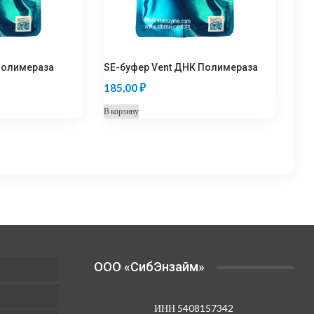
Полимераза
SE-буфер Vent ДНК Полимераза
185,00
₽
В корзину
OOO «СибЭнзайм»
ИНН 5408157342