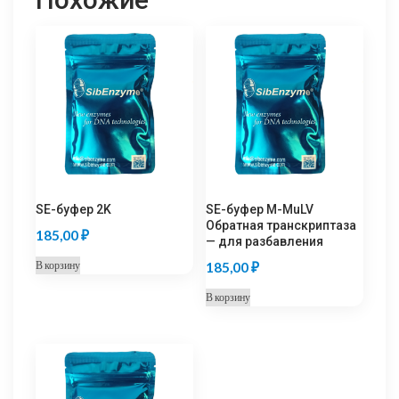
SE-буфер 2K
SE-буфер M-MuLV
Обратная транскриптаза
185,00
₽
— для разбавления
В корзину
185,00
₽
В корзину