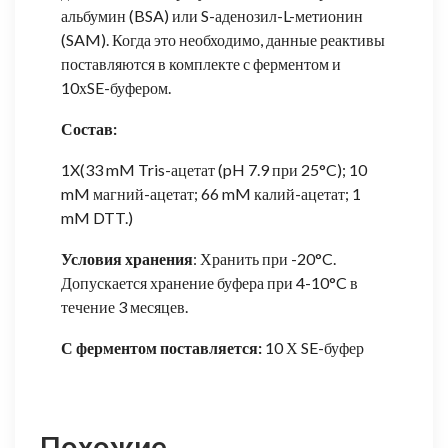
альбумин (BSA) или S-аденозил-L-метионин
(SAM). Когда это необходимо, данные реактивы
поставляются в комплекте с ферментом и
10хSE-буфером.
Состав:
1X(33 mM Tris-ацетат (pH 7.9 при 25°C); 10
mM магний-ацетат; 66 mM калий-ацетат; 1
mM DTT.)
Условия хранения
: Хранить при -20°C.
Допускается хранение буфера при 4-10°C в
течение 3 месяцев.
С ферментом поставляется:
10 Х SE-буфер
Похожие