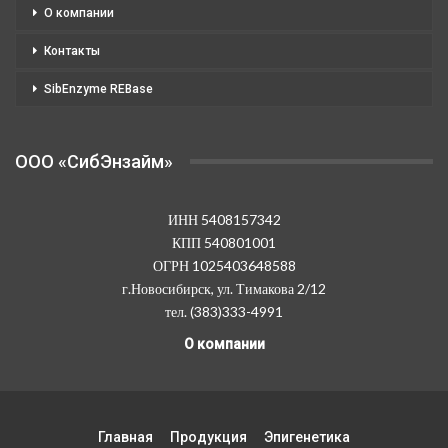
О компании
Контакты
SibEnzyme REBase
OOO «СибЭнзайм»
ИНН 5408157342
КПП 540801001
ОГРН 1025403648588
г.Новосибирск, ул. Тимакова 2/12
тел. (383)333-4991
О компании
Главная
Продукция
Эпигенетика