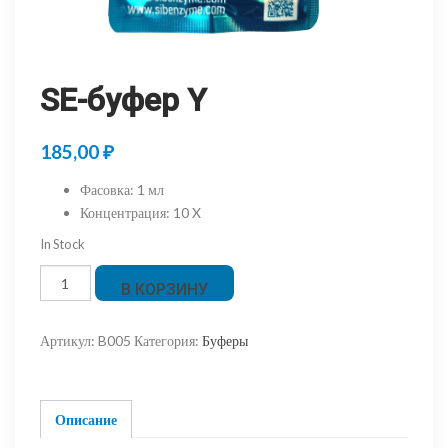
SE-буфер Y
185,00
₽
Фасовка
:
1 мл
Концентрация
:
10 X
In Stock
Количество
В КОРЗИНУ
товара
SE-
Артикул:
B005
Категория:
Буферы
буфер
Y
Описание