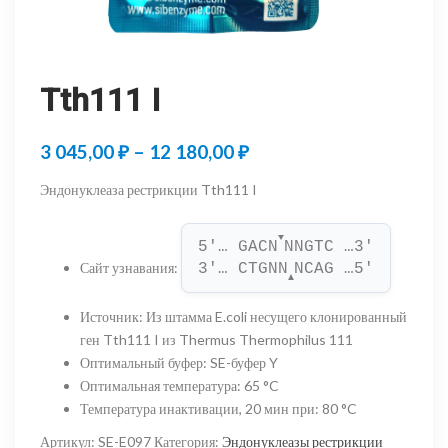
Tth111 I
Диапазон
3 045,00
₽
–
12 180,00
₽
цен:
Эндонуклеаза рестрикции Tth111 I
3
▼
045,00 ₽
5'… GACN
NNGTC …3'
Сайт узнавания
:
3'… CTGNN
NCAG …5'
–
▲
12
Источник
:
Из штамма E.coli несущего клонированный
ген Tth111 I из Thermus Thermophilus 111
180,00 ₽
Оптимальный буфер
:
SE-буфер Y
Оптимальная температура
:
65 °C
Температура инактивации, 20 мин при
:
80 °C
Артикул:
SE-E097
Категория:
Эндонуклеазы рестрикции