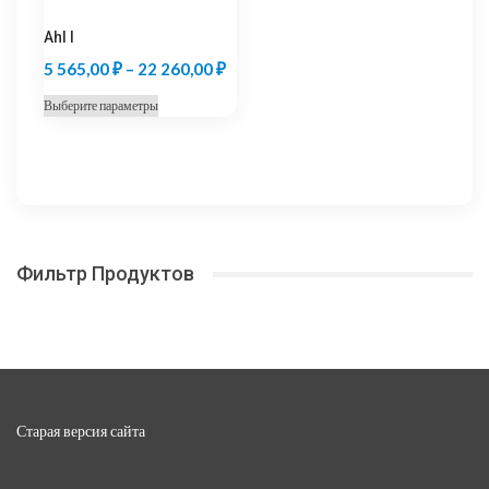
товара.
товара.
Ahl I
Диапазон
5 565,00
₽
–
22 260,00
₽
цен:
Этот
Выберите параметры
5
товар
565,00 ₽
имеет
несколько
–
вариаций.
22
Опции
260,00 ₽
можно
Фильтр Продуктов
выбрать
на
странице
товара.
Старая версия сайта