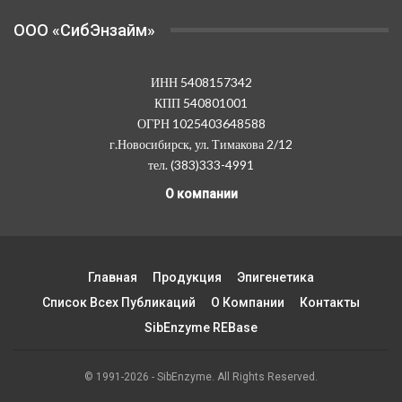
OOO «СибЭнзайм»
ИНН 5408157342
КПП 540801001
ОГРН 1025403648588
г.Новосибирск, ул. Тимакова 2/12
тел. (383)333-4991
О компании
Главная
Продукция
Эпигенетика
Список Всех Публикаций
О Компании
Контакты
SibEnzyme REBase
© 1991-2026 - SibEnzyme. All Rights Reserved.