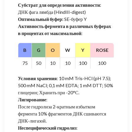
Субстрат для определения активности:
ДНК фага лямбда (HindIII-digest)
Оптимальный буфер:
SE-буфер Y
Активность фермента в различных буферах
в процентах от максимальной
:
B
G
O
W
Y
ROSE
75
50
10
10
100
100
Условия хранения
: 10 mM Tris-HCl (pH 7.5);
500 mM NaCl; 0,1 mM EDTA; 1 mM DTT; 50%
глицерин; Хранить при -20°С.
Лигирование
:
После гидролиза 2-кратным избытком
фермента 10% фрагментов ДНК сшиваются
ДНК-лигазой.
Неспецифический гидролиз
: