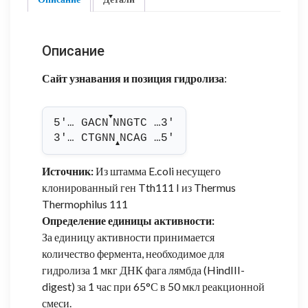
Описание
Сайт узнавания и позиция гидролиза
:
▼
5'… GACN
NNGTC …3'
3'… CTGNN
NCAG …5'
▲
Источник:
Из штамма E.coli несущего
клонированный ген Tth111 I из Thermus
Thermophilus 111
Определение единицы активности:
За единицу активности принимается
количество фермента, необходимое для
гидролиза 1 мкг ДНК фага лямбда (HindIII-
digest) за 1 час при 65°С в 50 мкл реакционной
смеси.