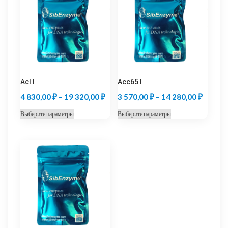
Acl I
Acc65 I
Диапазон
Диапаз
4 830,00
₽
–
19 320,00
₽
3 570,00
₽
–
14 280,00
₽
цен:
цен:
Этот
Этот
Выберите параметры
Выберите параметры
4
3
товар
товар
830,00 ₽
570,00
имеет
имеет
несколько
несколько
–
–
вариаций.
вариаций.
19
14
Опции
Опции
320,00 ₽
280,00
можно
можно
выбрать
выбрать
на
на
странице
странице