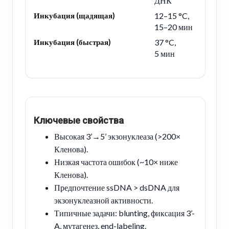
ДНК
Инкубация (щадящая)
12–15 °C,
15–20 мин
Инкубация (быстрая)
37 °C,
5 мин
Ключевые свойства
Высокая 3’→5’ экзонуклеаза (>200×
Кленова).
Низкая частота ошибок (~10× ниже
Кленова).
Предпочтение ssDNA > dsDNA для
экзонуклеазной активности.
Типичные задачи: blunting, фиксация 3’-
A, мутагенез, end-labeling.