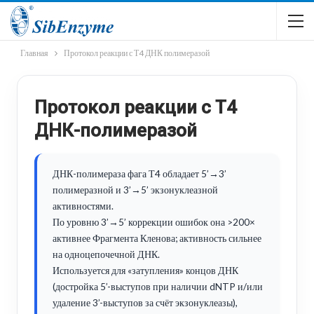
Главная
Протокол реакции с Т4 ДНК полимеразой
Протокол реакции с Т4
ДНК-полимеразой
ДНК-полимераза фага Т4 обладает 5’→3’
полимеразной и 3’→5’ экзонуклеазной
активностями.
По уровню 3’→5’ коррекции ошибок она >200×
активнее Фрагмента Кленова; активность сильнее
на одноцепочечной ДНК.
Используется для «затупления» концов ДНК
(достройка 5’-выступов при наличии dNTP и/или
удаление 3’-выступов за счёт экзонуклеазы),