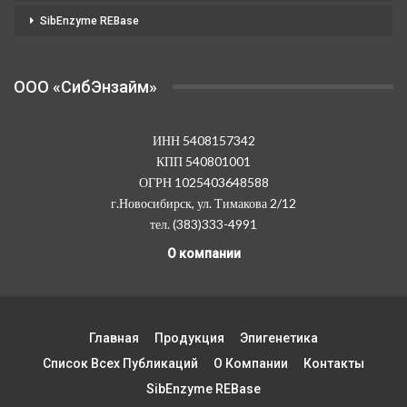
SibEnzyme REBase
OOO «СибЭнзайм»
ИНН 5408157342
КПП 540801001
ОГРН 1025403648588
г.Новосибирск, ул. Тимакова 2/12
тел. (383)333-4991
О компании
Главная
Продукция
Эпигенетика
Список Всех Публикаций
О Компании
Контакты
SibEnzyme REBase