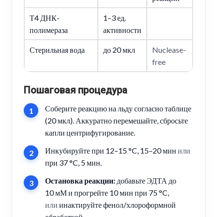
Т4 ДНК-
1–3 ед.
полимераза
активности
Стерильная вода
до 20 мкл
Nuclease-
free
Пошаговая процедура
Соберите реакцию на льду согласно таблице
(20 мкл). Аккуратно перемешайте, сбросьте
капли центрифугирование.
Инкубируйте при
12–15 °C, 15–20 мин
или
при
37 °C, 5 мин
.
Остановка реакции:
добавьте ЭДТА до
10 мМ и прогрейте 10 мин при 75 °C,
или
инактируйте фенол/хлороформной
обработкой.