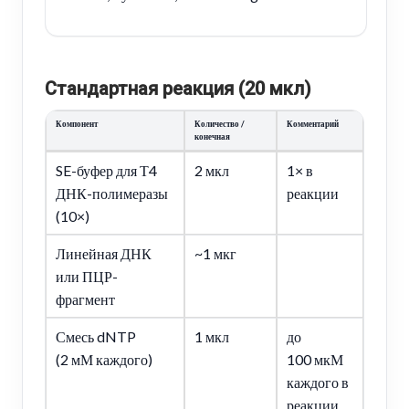
Стандартная реакция (20 мкл)
Компонент
Количество /
Комментарий
конечная
SE-буфер для Т4
2 мкл
1× в
ДНК-полимеразы
реакции
(10×)
Линейная ДНК
~1 мкг
или ПЦР-
фрагмент
Смесь dNTP
1 мкл
до
(2 мМ каждого)
100 мкМ
каждого в
реакции