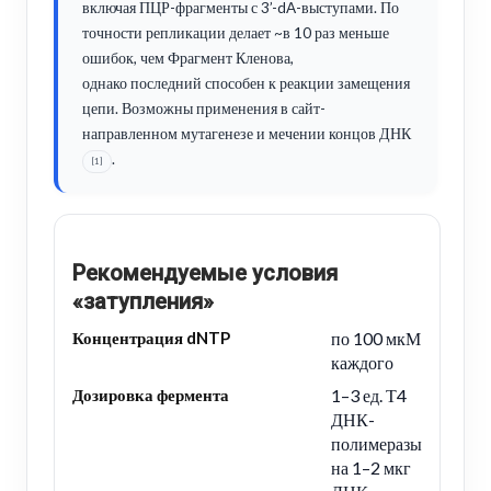
включая ПЦР-фрагменты с 3’-dA-выступами. По
точности репликации делает ~в 10 раз меньше
ошибок, чем Фрагмент Кленова,
однако последний способен к реакции замещения
цепи. Возможны применения в сайт-
направленном мутагенезе и мечении концов ДНК
.
[1]
Рекомендуемые условия
«затупления»
Концентрация dNTP
по 100 мкМ
каждого
Дозировка фермента
1–3 ед. Т4
ДНК-
полимеразы
на 1–2 мкг