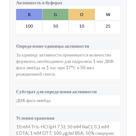
Активность в буферах
B
G
O
W
Y
100
50
10
25
5
Определение единицы активности
За единицу активности принимается количество
фермента, необходимое для гидролиза 1 мкг ДНК
фага лямбда за 1 час при 37°С в 50 мкл
реакционной смеси.
Субстрат для определения активности
ДНК фага лямбда
Условия хранения
10 mM Tris-HCl (pH 7.5); 50 mM NaCl; 0,1 mM
EDTA; 1 mM DTT; 100 μg/ml BSA; 50% глицерин;