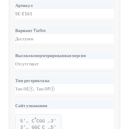
Артикул
SE-E161
Вариант Turbo
Доступен
Высококонцентрированная версия
Отсутствует
Тип рестриктазы
Тип IIE
,
Тип IIP
i
i
Сайт узнавания
▼
5'… C
CGG …3'
3'… GGC
C …5'