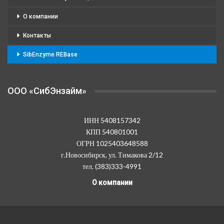
О компании
Контакты
SibEnzyme REBase
OOO «СибЭнзайм»
ИНН 5408157342
КПП 540801001
ОГРН 1025403648588
г.Новосибирск, ул. Тимакова 2/12
тел. (383)333-4991
О компании