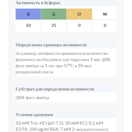
Активность в буферах
B
G
O
W
Y
50
25
0
0
10
Определение единицы активности
За единицу активности принимается количество
фермента, необходимое для гидролиза 1 мкг ДНК
фага лямбда за 1 час при 37°С в 50 мкл
реакционной смеси.
Субстрат для определения активности
ДНК фага лямбда
Условия хранения
10 mM Tris-HCl (pH 7.5); 50 mM KCl; 0,1 mM
EDTA; 200 ug/ml BSA; 7 mM 2-меркаптоэтанол;