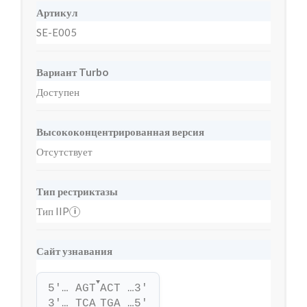
Артикул
SE-E005
Вариант Turbo
Доступен
Высококонцентрированная версия
Отсутствует
Тип рестриктазы
Тип IIP
i
Сайт узнавания
▼
5'… AGT
ACT …3'
3'… TCA
TGA …5'