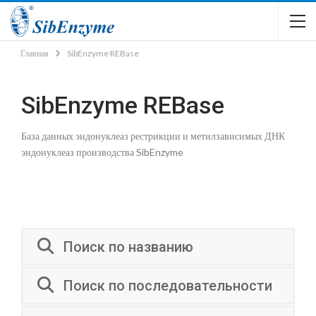
Главная
SibEnzyme REBase
SibEnzyme REBase
База данных эндонуклеаз рестрикции и метилзависимых ДНК
эндонуклеаз производства SibEnzyme
Поиск по названию
Поиск по последовательности