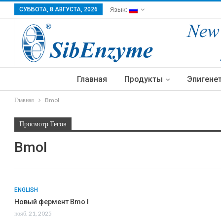
СУББОТА, 8 АВГУСТА, 2026
Язык:
Главная
Продукты
Эпигене
Главная
BmoI
Просмотр Тегов
BmoI
ENGLISH
Новый фермент Bmo I
нояб. 21, 2025