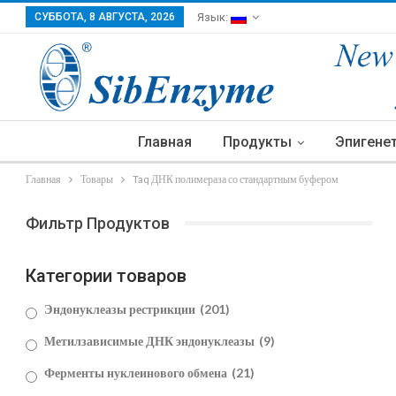
СУББОТА, 8 АВГУСТА, 2026
Язык:
Главная
Продукты
Эпигене
Главная
Товары
Taq ДНК полимераза со стандартным буфером
Фильтр Продуктов
Категории товаров
Эндонуклеазы рестрикции
(201)
Метилзависимые ДНК эндонуклеазы
(9)
Ферменты нуклеинового обмена
(21)