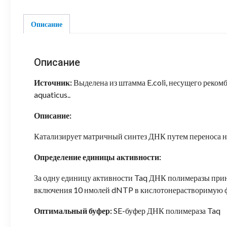
Описание
Описание
Источник:
Выделена из штамма E.coli, несущего рек
aquaticus..
Описание:
Катализирует матричный синтез ДНК путем переноса н
Определение единицы активности:
За одну единицу активности Taq ДНК полимеразы прин
включения 10 нмолей dNTP в кислотонерастворимую ф
Оптимальный буфер:
SE-буфер ДНК полимераза Taq