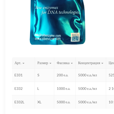
Арт.
Размер
Фасовка
Концентрация
Це
E331
S
200 е.а.
5000 е.а./мл
52
E332
L
1000 е.а.
5000 е.а./мл
2 
E332L
XL
5000 е.а.
5000 е.а./мл
10