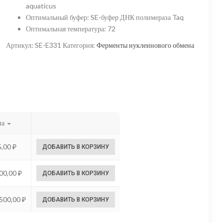
aquaticus
–
Оптимальный буфер
:
SE-буфер ДНК полимераза Taq
10
Оптимальная температура
:
72
500,00 ₽
Артикул:
SE-E331
Категория:
Ферменты нуклеинового обмена
на
5,00
₽
ДОБАВИТЬ В КОРЗИНУ
100,00
₽
ДОБАВИТЬ В КОРЗИНУ
 500,00
₽
ДОБАВИТЬ В КОРЗИНУ