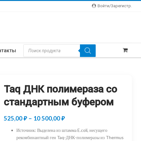
Войти/зарегистр.
Поиск
нтакты
Товаров
Taq ДНК полимераза со
стандартным буфером
Диапазон
525,00
₽
–
10 500,00
₽
цен:
Источник
:
Выделена из штамма E.coli, несущего
525,00 ₽
рекомбинантный ген Taq-ДНК-полимеразы из Thermus