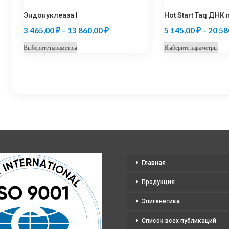
Эндонуклеаза I
Hot Start Taq ДНК
Диапазон
3 465,00
₽
–
13 860,00
₽
5 145,00
₽
–
20 58
цен:
Этот
Это
Выберите параметры
Выберите параметры
3
товар
тов
465,00 ₽
имеет
име
несколько
нес
–
вариаций.
вар
13
Опции
Оп
860,00 ₽
можно
мо
выбрать
выб
на
на
странице
стр
Главная
товара.
тов
Продукция
Эпигенетика
Список всех публикаций