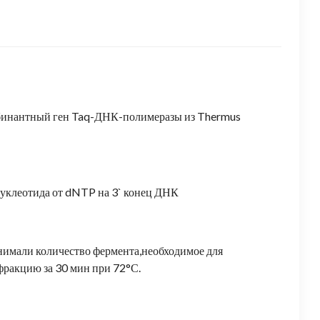
омбинантный ген Taq-ДНК-полимеразы из Thermus
уклеотида от dNTP на 3` конец ДНК
имали количество фермента,необходимое для
ракцию за 30 мин при 72°С.