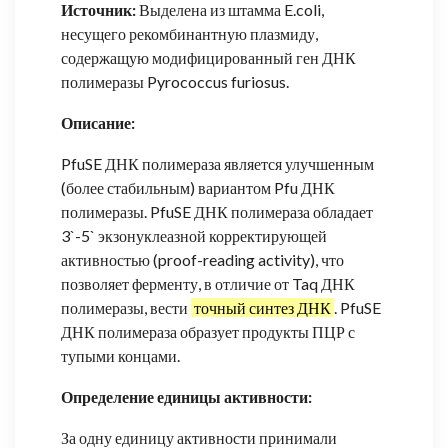
Источник:
Выделена из штамма E.coli,
несущего рекомбинантную плазмиду,
содержащую модифицированный ген ДНК
полимеразы Pyrococcus furiosus.
Описание:
PfuSE ДНК полимераза является улучшенным
(более стабильным) вариантом Pfu ДНК
полимеразы. PfuSE ДНК полимераза обладает
3`-5` экзонуклеазной корректирующей
активностью (proof-reading activity), что
позволяет ферменту, в отличие от Taq ДНК
полимеразы, вести
точный синтез ДНК
. PfuSE
ДНК полимераза образует продукты ПЦР с
тупыми концами.
Определение единицы активности:
За одну единицу активности принимали