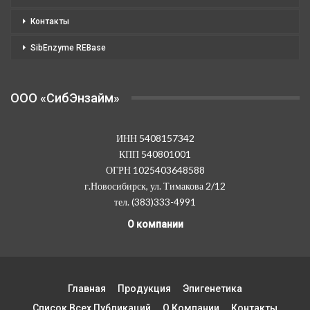
Контакты
SibEnzyme REBase
OOO «СибЭнзайм»
ИНН 5408157342
КПП 540801001
ОГРН 1025403648588
г.Новосибирск, ул. Тимакова 2/12
тел. (383)333-4991
О компании
Главная
Продукция
Эпигенетика
Список Всех Публикаций
О Компании
Контакты