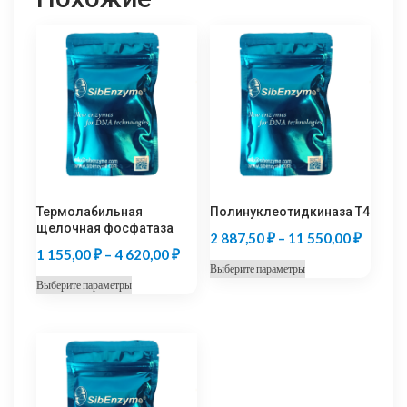
Термолабильная
Полинуклеотидкиназа T4
щелочная фосфатаза
Диапаз
2 887,50
₽
–
11 550,00
₽
Диапазон
1 155,00
₽
–
4 620,00
₽
цен:
Этот
Выберите параметры
цен:
Этот
2
Выберите параметры
товар
1
товар
887,50
имеет
155,00 ₽
имеет
несколько
–
несколько
–
вариаций.
11
вариаций.
Опции
4
550,00
Опции
можно
620,00 ₽