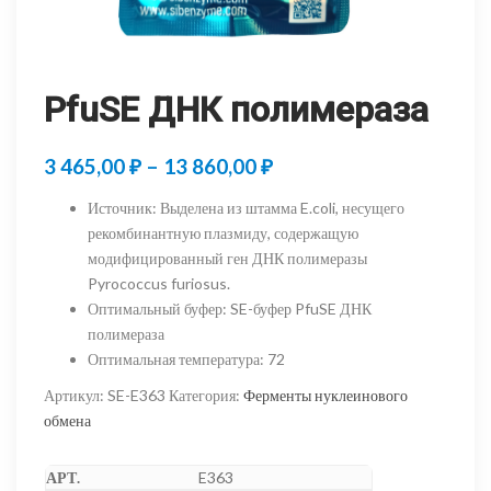
PfuSE ДНК полимераза
Диапазон
3 465,00
₽
–
13 860,00
₽
цен:
Источник
:
Выделена из штамма E.coli, несущего
3
рекомбинантную плазмиду, содержащую
модифицированный ген ДНК полимеразы
465,00 ₽
Pyrococcus furiosus.
–
Оптимальный буфер
:
SE-буфер PfuSE ДНК
полимераза
13
Оптимальная температура
:
72
860,00 ₽
Артикул:
SE-E363
Категория:
Ферменты нуклеинового
обмена
E363