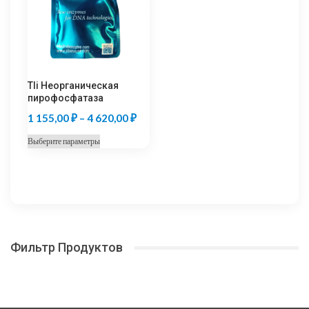
можно
выбрать
выбрать
на
на
странице
странице
товара.
товара.
Tli Неорганическая
пирофосфатаза
Диапазон
1 155,00
₽
–
4 620,00
₽
цен:
Этот
Выберите параметры
1
товар
155,00 ₽
имеет
несколько
–
вариаций.
4
Опции
620,00 ₽
можно
Фильтр Продуктов
выбрать
на
странице
товара.