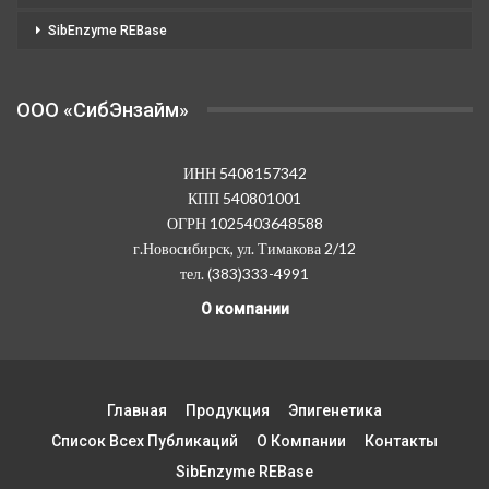
SibEnzyme REBase
OOO «СибЭнзайм»
ИНН 5408157342
КПП 540801001
ОГРН 1025403648588
г.Новосибирск, ул. Тимакова 2/12
тел. (383)333-4991
О компании
Главная
Продукция
Эпигенетика
Список Всех Публикаций
О Компании
Контакты
SibEnzyme REBase