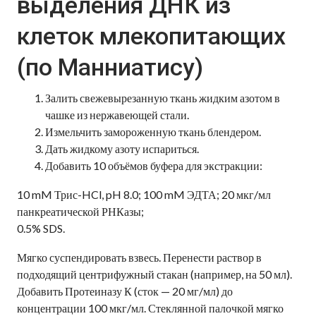
выделения ДНК из
клеток млекопитающих
(по Манниатису)
Залить свежевырезанную ткань жидким азотом в
чашке из нержавеющей стали.
Измельчить замороженную ткань блендером.
Дать жидкому азоту испариться.
Добавить 10 объёмов буфера для экстракции:
10 mM Трис-HCl, pH 8.0; 100 mM ЭДТА; 20 мкг/мл
панкреатической РНКазы;
0.5% SDS.
Мягко суспендировать взвесь. Перенести раствор в
подходящий центрифужный стакан (например, на 50 мл).
Добавить Протеиназу К (сток — 20 мг/мл) до
концентрации 100 мкг/мл. Стеклянной палочкой мягко