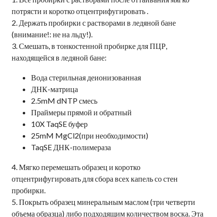
потрясти и коротко отцентрифугировать .
2. Держать пробирки с растворами в ледяной бане
(внимание!: не на льду!).
3. Смешать, в тонкостенной пробирке для ПЦР,
находящейся в ледяной бане:
Вода стерильная деионизованная
ДНК-матрица
2.5mM dNTP смесь
Праймеры прямой и обратный
10X TaqSE буфер
25mM MgCl2(при необходимости)
TaqSE ДНК-полимераза
4. Мягко перемешать образец и коротко
отцентрифугировать для сбора всех капель со стен
пробирки.
5. Покрыть образец минеральным маслом (три четверти
объема образца) либо подходящим количеством воска. Эта