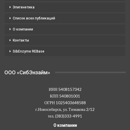
Эпигенетика
Список всех публикаций
О компании
Контакты
SibEnzyme REBase
OOO «СибЭнзайм»
ИНН 5408157342
КПП 540801001
ОГРН 1025403648588
г.Новосибирск, ул. Тимакова 2/12
тел. (383)333-4991
О компании