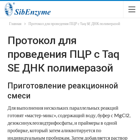
Главная
Протокол для проведения ПЦР с Taq SE ДНК полимеразой
Протокол для
проведения ПЦР с Taq
SE ДНК полимеразой
Приготовление реакционной
смеси
Для выполнения нескольких параллельных реакций
готовят «мастер-микс», содержащий воду, буфер с MgCl2,
дезоксинуклеозидтрифосфаты, и праймеры в одной
пробирке, который затем аликвотируется по
индивидуальным пробиркам. Затем добавляется раствор