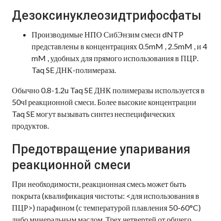
Дезоксинуклеозидтрифосфаты
Производимые НПО СибЭнзим смеси dNTP
представлены в концентрациях 0.5mM , 2.5mM , и 4
mM , удобных для прямого использования в ПЦР.
Taq SE ДНК-полимераза.
Обычно 0.8-1.2u Taq SE ДНК полимеразы используется в
50чl реакционной смеси. Более высокие концентрации
Taq SE могут вызывать синтез неспецифических
продуктов.
Предотвращение упаривания
реакционной смеси
При необходимости, реакционная смесь может быть
покрыта (квалификация чистоты: <для использования в
ПЦР>) парафином (с температурой плавления 50-60°C)
либо минеральным маслом. Трех четвертей от общего