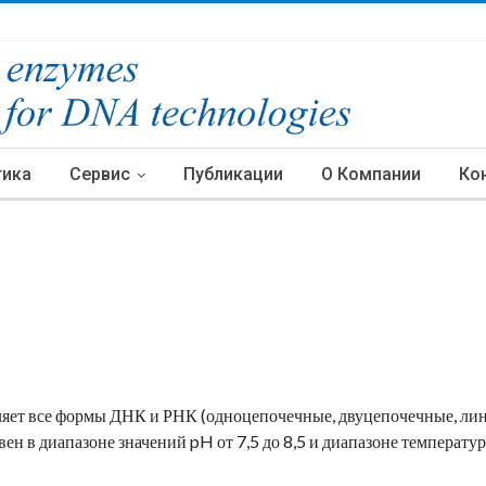
тика
Сервис
Публикации
О Компании
Ко
яет все формы ДНК и РНК (одноцепочечные, двуцепочечные, лин
ен в диапазоне значений pH от 7,5 до 8,5 и диапазоне температур