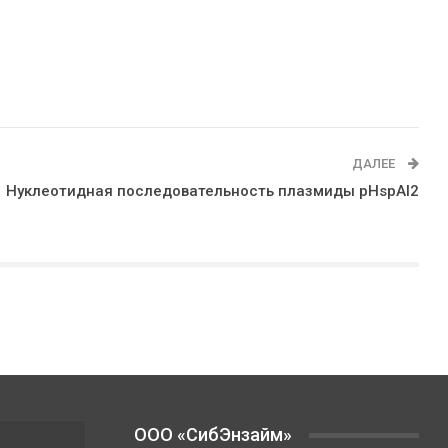
ДАЛЕЕ
Нуклеотидная последовательность плазмиды pHspAI2
OOO «СибЭнзайм»