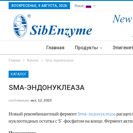
ВОСКРЕСЕНЬЕ, 9 АВГУСТА, 2026
Язык:
Главная
Продукты
Эпигене
Главная
Каталог
Sma-эндонуклеаза
КАТАЛОГ
SMA-ЭНДОНУКЛЕАЗА
опубликовано
окт. 12, 2023
Новый рекомбинантный фермент
Sma-эндонуклеаза
расщепл
нуклеотидных остатка с 5`-фосфатом на конце. Фермент актив
Применение: