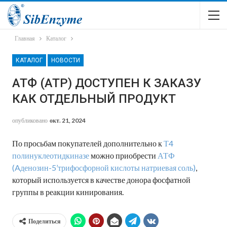
Главная
Каталог
КАТАЛОГ
НОВОСТИ
АТФ (ATP) ДОСТУПЕН К ЗАКАЗУ
КАК ОТДЕЛЬНЫЙ ПРОДУКТ
опубликовано
окт. 21, 2024
По просьбам покупателей дополнительно к
Т4
полинуклеотидкиназе
можно приобрести
АТФ
(Aденозин-5’трифосфорной кислоты натриевая соль)
,
который используется в качестве донора фосфатной
группы в реакции кинирования.
Поделиться