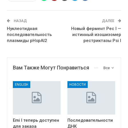
НАЗАД
ДАЛЕЕ
Нуклеотидная
Новый фермент Pec I —
последовательность
истинный изошизомер
плазмиды pHspAI2
рестриктазы Psi I
Вам Также Могут Понравиться
Все
ENGLISH
НОВОСТИ
Emi I теперь доступен
Последовательности
для заказа
ДНК