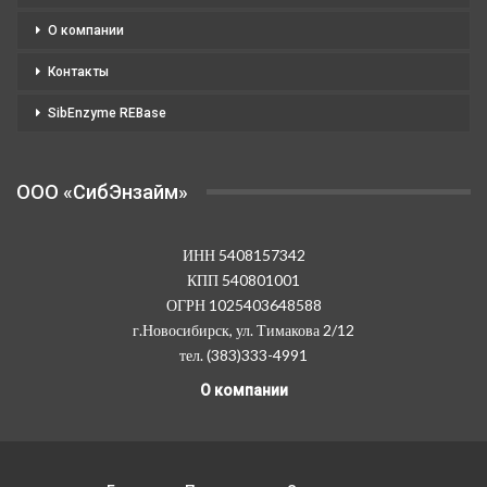
О компании
Контакты
SibEnzyme REBase
OOO «СибЭнзайм»
ИНН 5408157342
КПП 540801001
ОГРН 1025403648588
г.Новосибирск, ул. Тимакова 2/12
тел. (383)333-4991
О компании