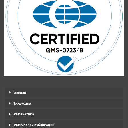
Главная
Продукция
Эпигенетика
Список всех публикаций