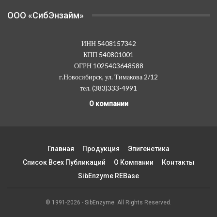
OOO «СибЭнзайм»
ИНН 5408157342
КПП 540801001
ОГРН 1025403648588
г.Новосибирск, ул. Тимакова 2/12
тел. (383)333-4991
О компании
Главная
Продукция
Эпигенетика
Список Всех Публикаций
О Компании
Контакты
SibEnzyme REBase
© 1991-2026 - SibEnzyme. All Rights Reserved.