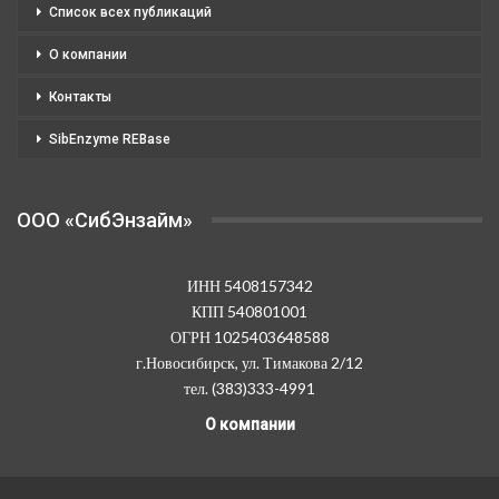
Список всех публикаций
О компании
Контакты
SibEnzyme REBase
OOO «СибЭнзайм»
ИНН 5408157342
КПП 540801001
ОГРН 1025403648588
г.Новосибирск, ул. Тимакова 2/12
тел. (383)333-4991
О компании