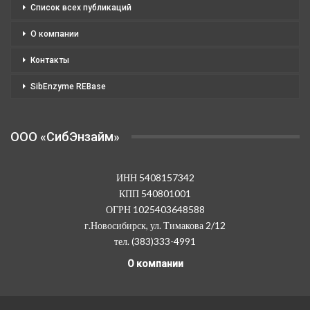
Список всех публикаций
О компании
Контакты
SibEnzyme REBase
OOO «СибЭнзайм»
ИНН 5408157342
КПП 540801001
ОГРН 1025403648588
г.Новосибирск, ул. Тимакова 2/12
тел. (383)333-4991
О компании