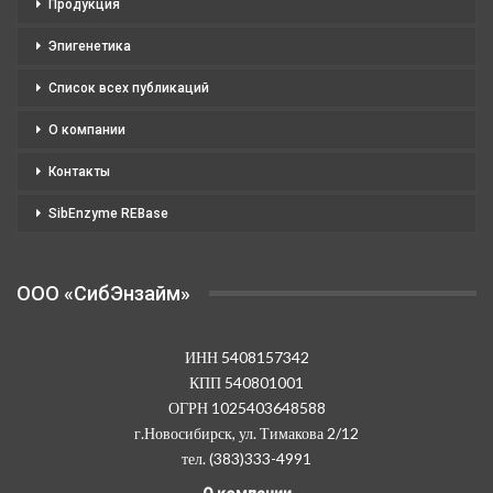
Продукция
Эпигенетика
Список всех публикаций
О компании
Контакты
SibEnzyme REBase
OOO «СибЭнзайм»
ИНН 5408157342
КПП 540801001
ОГРН 1025403648588
г.Новосибирск, ул. Тимакова 2/12
тел. (383)333-4991