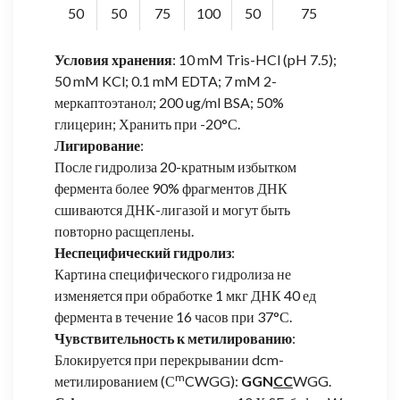
50
50
75
100
50
75
Условия хранения
: 10 mM Tris-HCl (pH 7.5);
50 mM KCl; 0.1 mM EDTA; 7 mM 2-
меркаптоэтанол; 200 ug/ml BSA; 50%
глицерин; Хранить при -20°С.
Лигирование
:
После гидролиза 20-кратным избытком
фермента более 90% фрагментов ДНК
сшиваются ДНК-лигазой и могут быть
повторно расщеплены.
Неспецифический гидролиз
:
Картина специфического гидролиза не
изменяется при обработке 1 мкг ДНК 40 ед
фермента в течение 16 часов при 37°С.
Чувствительность к метилированию
:
Блокируется при перекрывании dcm-
m
метилированием (С
CWGG):
GGN
CC
WGG.