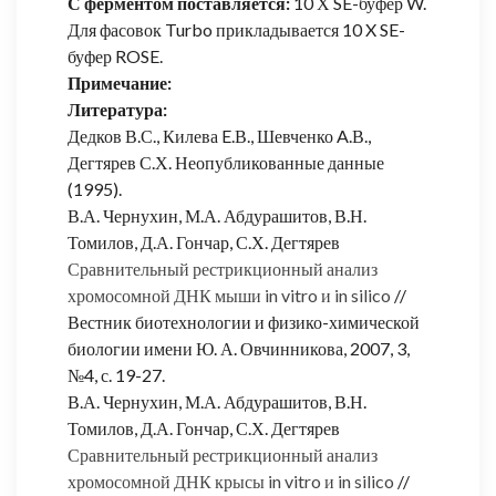
С ферментом поставляется:
10 Х SE-буфер W.
Для фасовок Turbo прикладывается 10 X SE-
буфер ROSE.
Примечание:
Литература:
Дедков В.С., Килева E.В., Шевченко A.В.,
Дегтярев С.Х. Неопубликованные данные
(1995).
В.А. Чернухин, М.А. Абдурашитов, В.Н.
Томилов, Д.А. Гончар, С.Х. Дегтярев
Сравнительный рестрикционный анализ
хромосомной ДНК мыши in vitro и in silico
//
Вестник биотехнологии и физико-химической
биологии имени Ю. А. Овчинникова, 2007, 3,
№4, с. 19-27.
В.А. Чернухин, М.А. Абдурашитов, В.Н.
Томилов, Д.А. Гончар, С.Х. Дегтярев
Сравнительный рестрикционный анализ
хромосомной ДНК крысы in vitro и in silico
//