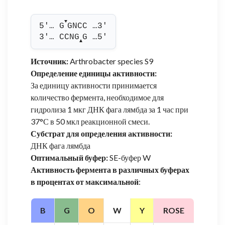
▼
5'… G
GNCC …3'
3'… CCNG
G …5'
▲
Источник:
Arthrobacter species S9
Определение единицы активности:
За единицу активности принимается
количество фермента, необходимое для
гидролиза 1 мкг ДНК фага лямбда за 1 час при
37°С в 50 мкл реакционной смеси.
Субстрат для определения активности:
ДНК фага лямбда
Оптимальный буфер:
SE-буфер W
Активность фермента в различных буферах
в процентах от максимальной
:
B
G
O
W
Y
ROSE