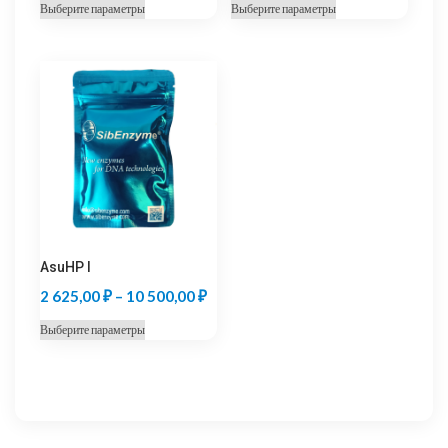
цен:
цен:
Этот
Этот
Выберите параметры
Выберите параметры
6
3
товар
товар
825,00 ₽
570,00
имеет
имеет
несколько
несколько
–
–
вариаций.
вариаций.
27
14
Опции
Опции
300,00 ₽
280,00
можно
можно
выбрать
выбрать
на
на
странице
странице
товара.
товара.
AsuHP I
Диапазон
2 625,00
₽
–
10 500,00
₽
цен:
Этот
Выберите параметры
2
товар
625,00 ₽
имеет
несколько
–
вариаций.
10
Опции