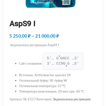
AspS9 I
Диапазон
5 250,00
₽
–
21 000,00
₽
цен:
Эндонуклеаза рестрикции AspS9 I
5
▼
250,00 ₽
5'… G
GNCC …3'
Сайт узнавания
:
3'… CCNG
G …5'
–
▲
21
Источник
:
Arthrobacter species S9
Оптимальный буфер
:
SE-буфер W
000,00 ₽
Оптимальная температура
:
37 °C
Температура инактивации, 20 мин при
:
65 °C
Артикул:
SE-E117
Категория:
Эндонуклеазы рестрикции