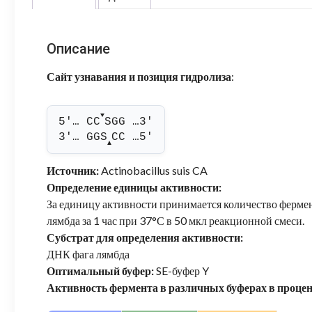
Описание
Сайт узнавания и позиция гидролиза
:
▼
5'… CC
SGG …3'
3'… GGS
CC …5'
▲
Источник:
Actinobacillus suis CA
Определение единицы активности:
За единицу активности принимается количество фермен
лямбда за 1 час при 37°С в 50 мкл реакционной смеси.
Субстрат для определения активности:
ДНК фага лямбда
Оптимальный буфер:
SE-буфер Y
Активность фермента в различных буферах в проце