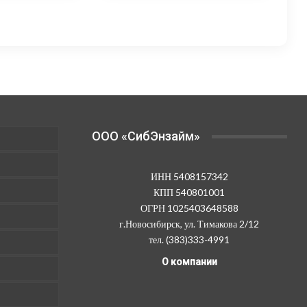
250,00 ₽
825,00 ₽
ет
имеет
колько
несколько
–
–
иаций.
вариаций.
21
27
ции
Опции
000,00 ₽
300,00 ₽
жно
можно
рать
выбрать
на
анице
странице
OOO «СибЭнзайм»
ара.
товара.
ИНН 5408157342
КПП 540801001
ОГРН 1025403648588
г.Новосибирск, ул. Тимакова 2/12
тел. (383)333-4991
О компании