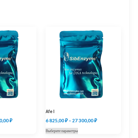
Afe I
Диапазон
Диапазон
0,00
₽
6 825,00
₽
–
27 300,00
₽
цен:
цен:
т
Этот
Выберите параметры
5
6
ар
товар