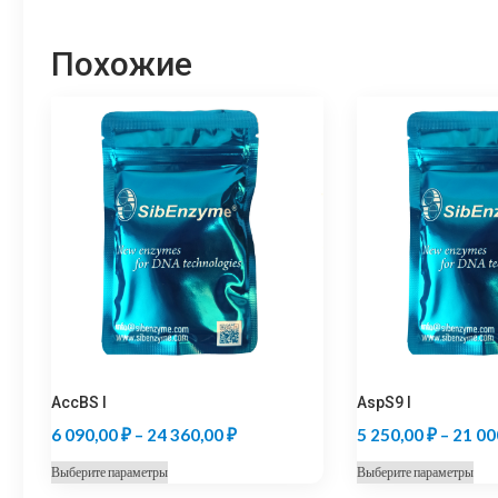
Похожие
AccBS I
AspS9 I
Диапазон
6 090,00
₽
–
24 360,00
₽
5 250,00
₽
–
21 00
цен:
Этот
Это
Выберите параметры
Выберите параметры
6
товар
тов