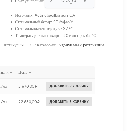
Сайт узнавания
:
3'… GGS
CC …5'
–
▲
22
Источник
:
Actinobacillus suis CA
Оптимальный буфер
:
SE-буфер Y
680,00 ₽
Оптимальная температура
:
37 °C
Температура инактивации, 20 мин при
:
65 °C
Артикул:
SE-E257
Категория:
Эндонуклеазы рестрикции
рация
Цена
./мл
5 670,00
₽
ДОБАВИТЬ В КОРЗИНУ
./мл
22 680,00
₽
ДОБАВИТЬ В КОРЗИНУ