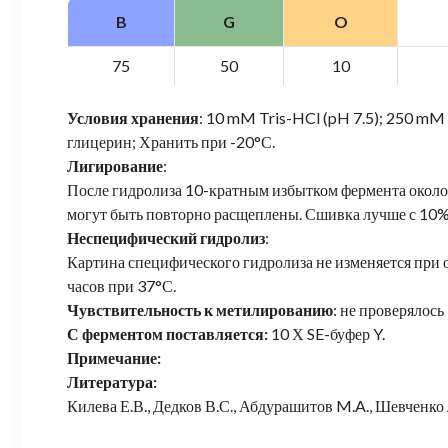
B
G
O
75
50
10
Условия хранения
: 10 mM Tris-HCl (pH 7.5); 250 m
глицерин; Хранить при -20°С.
Лигирование
:
После гидролиза 10-кратным избытком фермента око
могут быть повторно расщеплены. Сшивка лучше с 10
Неспецифический гидролиз
:
Картина специфического гидролиза не изменяется при 
часов при 37°С.
Чувствительность к метилированию
: не проверялось
С ферментом поставляется:
10 Х SE-буфер Y.
Примечание:
Литература:
Килева Е.В., Дедков В.С., Абдурашитов M.A., Шевченко