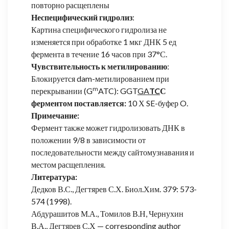
повторно расщеплены
Неспецифический гидролиз
:
Картина специфического гидролиза не
изменяется при обработке 1 мкг ДНК 5 ед
фермента в течение 16 часов при 37°С.
Чувствительность к метилированию
:
Блокируется dam-метилированием при
m
перекрывании (G
ATC): GGT
GA
TC
С
ферментом поставляется:
10 Х SE-буфер O.
Примечание:
Фермент также может гидролизовать ДНК в
положении 9/8 в зависимости от
последовательности между сайтомузнавания и
местом расщепления.
Литература:
Дедков В.С., Дегтярев С.Х. Биол.Хим. 379: 573-
574 (1998).
Абдурашитов М.А., Томилов В.Н, Чернухин
В.А., Дегтярев С.Х — corresponding author