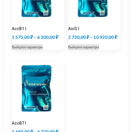
AccB1 I
AsiG I
Диапазон
Диапаз
1 575,00
₽
–
6 300,00
₽
2 730,00
₽
–
10 920,00
₽
цен:
цен:
Этот
Этот
Выберите параметры
Выберите параметры
1
2
товар
товар
575,00 ₽
730,00
имеет
имеет
несколько
несколько
–
–
вариаций.
вариаций.
6
10
Опции
Опции
300,00 ₽
920,00
можно
можно
выбрать
выбрать
на
на
странице
странице
товара.
товара.
AccB7 I
Диапазон
1 680,00
₽
–
6 720,00
₽