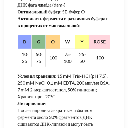
ДНК фага лямбда (dam-)
Оптимальный буфер:
SE-буфер O
Активность фермента в различных буферах
в процентах от максимальной
:
B
G
O
W
Y
ROSE
10-
50-
75-
25-
100
100
25
75
100
50
Условия хранения
: 15 mM Tris-HCl (pH 7.5),
250 mM NaCl, 0.1 mM EDTA, 200 мкг/мл BSA,
7 mM 2-меркаптоэтанол, 50% глицерин;
Хранить при -20°С.
Лигирование
:
После гидролиза 5-кратным избытком
фермента около 30% фрагментов ДНК
сшиваются ДНК-лигазой и могут быть