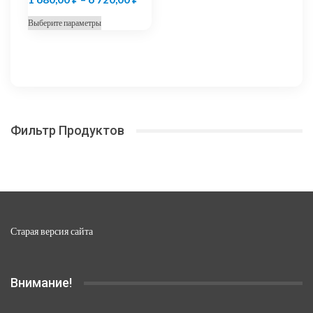
цен:
Этот
Выберите параметры
1
товар
680,00 ₽
имеет
несколько
–
вариаций.
6
Опции
720,00 ₽
можно
Фильтр Продуктов
выбрать
на
странице
товара.
Старая версия сайта
Внимание!