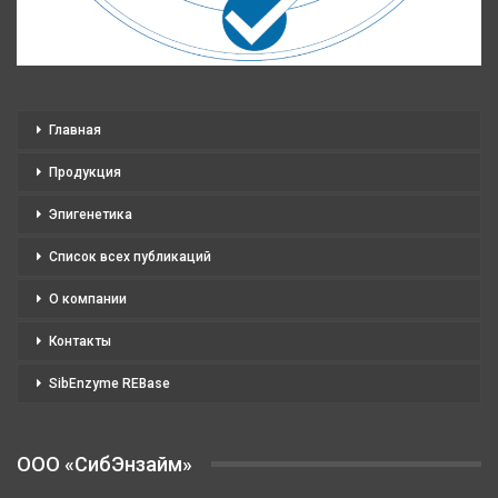
Главная
Продукция
Эпигенетика
Список всех публикаций
О компании
Контакты
SibEnzyme REBase
OOO «СибЭнзайм»