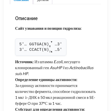
Описание
Сайт узнавания и позиция гидролиза
:
▼
5'… GGTGA(N)
 …3'
8
3'… CCACT(N)
 …5'
7
▲
Источник:
Из штамма
E.coli
, несущего
клонированный ген
AsuHP I
из
Actinobacillus
suis HP
.
Определение единицы активности:
За единицу активности принимается
количество фермента, способное гидролизовать
1 мкг λ-ДНК в 50 мкл реакционной смеси в SE-
буфере O при 37°С за 1 час.
Субстрат для определения активности: