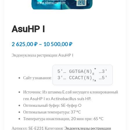
AsuHP I
Диапазон
2 625,00
₽
–
10 500,00
₽
цен:
Эндонуклеаза рестрикции AsuHP I
2
▼
625,00 ₽
5'… GGTGA(N)
 …3'
8
Сайт узнавания
:
3'… CCACT(N)
 …5'
–
7
▲
10
Источник
:
Из штамма E.coli несущего клонированный
ген AsuHP I из Actinobacillus suis HP.
500,00 ₽
Оптимальный буфер
:
SE-буфер O
Оптимальная температура
:
37 °C
Температура инактивации, 20 мин при
:
65 °C
Артикул:
SE-E231
Категория:
Эндонуклеазы рестрикции