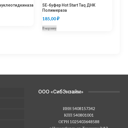
нуклеотидкиназа
SE-буфер Hot Start Taq ДНК
Полимераза
185,00
₽
В корзину
OOO «СибЭнзайм»
ИНН 5408157342
КПП 540801001
ОГРН 1025403648588