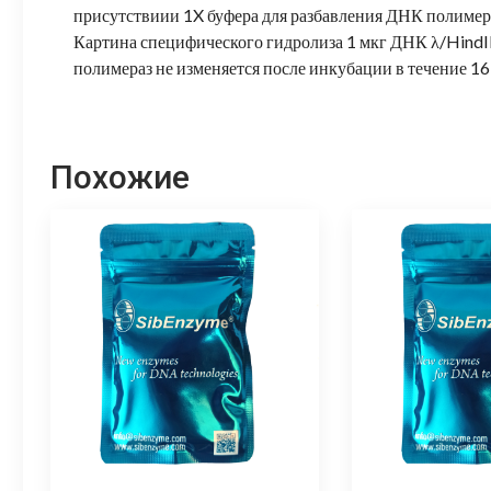
присутствиии 1X буфера для разбавления ДНК полимераз
Картина специфического гидролиза 1 мкг ДНК λ/HindII
полимераз не изменяется после инкубации в течение 16
Похожие