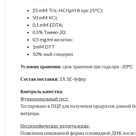
25 mM Tris-HCl (pH 8 при 25°C);
50 mM KСl;
0,1 mM EDTA;
0.5% Tween-20;
0,5 mg/ml желатин;
1mM DTT
50%-ный глицерин
Условия хранения
: срок хранения три года при -20°C
Состав поставки:
1Х SE-буфер
Контроль качества:
Функциональный тест:
Тестировано в ПЦР для получения продуктов длиной бол
матрицы.
Неспецифические эндонуклеазы:
Появления никованной формы плазмидной ДНК после 