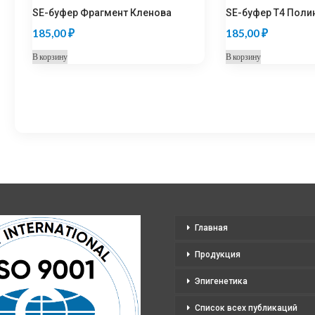
SE-буфер Фрагмент Кленова
SE-буфер Т4 Поли
185,00
₽
185,00
₽
В корзину
В корзину
Главная
Продукция
Эпигенетика
Список всех публикаций