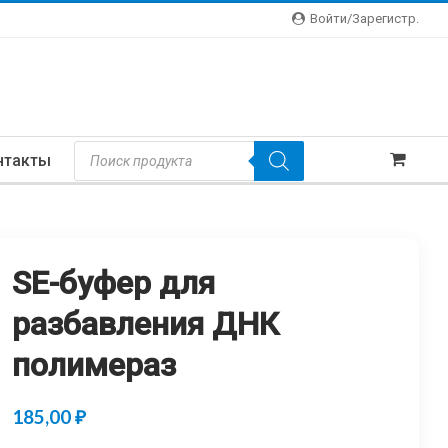
Войти/зарегистр.
Поиск
нтакты
Товаров
SE-буфер для
разбавления ДНК
полимераз
185,00
₽