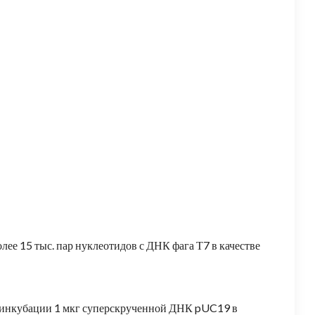
ее 15 тыс. пар нуклеотидов с ДНК фага Т7 в качестве
инкубации 1 мкг суперскрученной ДНК pUC19 в