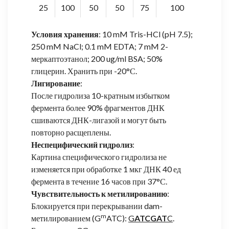
25
100
50
50
75
100
Условия хранения
: 10 mM Tris-HCl (pH 7.5);
250 mM NaCl; 0.1 mM EDTA; 7 mM 2-
меркаптоэтанол; 200 ug/ml BSA; 50%
глицерин. Хранить при -20°С.
Лигирование
:
После гидролиза 10-кратным избытком
фермента более 90% фрагментов ДНК
сшиваются ДНК-лигазой и могут быть
повторно расщеплены.
Неспецифический гидролиз
:
Картина специфического гидролиза не
изменяется при обработке 1 мкг ДНК 40 ед
фермента в течение 16 часов при 37°С.
Чувствительность к метилированию
:
Блокируется при перекрывании dam-
m
метилированием (G
ATC):
G
ATCGAT
C
.