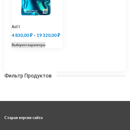
на
на
странице
странице
товара.
товара.
Acl I
Диапазон
4 830,00
₽
–
19 320,00
₽
цен:
Этот
Выберите параметры
4
товар
830,00 ₽
имеет
несколько
–
вариаций.
19
Фильтр Продуктов
Опции
320,00 ₽
можно
выбрать
на
странице
товара.
Старая версия сайта