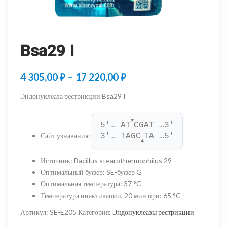
Bsa29 I
Диапазон
4 305,00
₽
–
17 220,00
₽
цен:
Эндонуклеаза рестрикции Bsa29 I
4
▼
305,00 ₽
5'… AT
CGAT …3'
Сайт узнавания
:
3'… TAGC
TA …5'
–
▲
17
Источник
:
Bacillus stearothermophilus 29
Оптимальный буфер
:
SE-буфер G
220,00 ₽
Оптимальная температура
:
37 °C
Температура инактивации, 20 мин при
:
65 °C
Артикул:
SE-E205
Категория:
Эндонуклеазы рестрикции