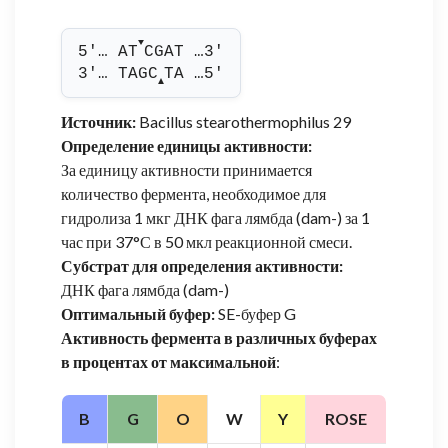
▼
5'… AT
CGAT …3'
3'… TAGC
TA …5'
▲
Источник:
Bacillus stearothermophilus 29
Определение единицы активности:
За единицу активности принимается
количество фермента, необходимое для
гидролиза 1 мкг ДНК фага лямбда (dam-) за 1
час при 37°С в 50 мкл реакционной смеси.
Субстрат для определения активности:
ДНК фага лямбда (dam-)
Оптимальный буфер:
SE-буфер G
Активность фермента в различных буферах
в процентах от максимальной
:
B
G
O
W
Y
ROSE