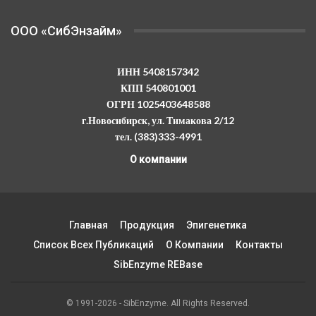
OOO «СибЭнзайм»
ИНН 5408157342
КПП 540801001
ОГРН 1025403648588
г.Новосибирск, ул. Тимакова 2/12
тел. (383)333-4991
О компании
Главная
Продукция
Эпигенетика
Список Всех Публикаций
О Компании
Контакты
SibEnzyme REBase
© 1991-2026 - SibEnzyme. All Rights Reserved.