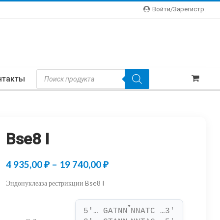
Войти/зарегистр.
Поиск
нтакты
Товаров
Bse8 I
Диапазон
4 935,00
₽
–
19 740,00
₽
цен:
Эндонуклеаза рестрикции Bse8 I
4
▼
935,00 ₽
5'… GATNN
NNATC …3'