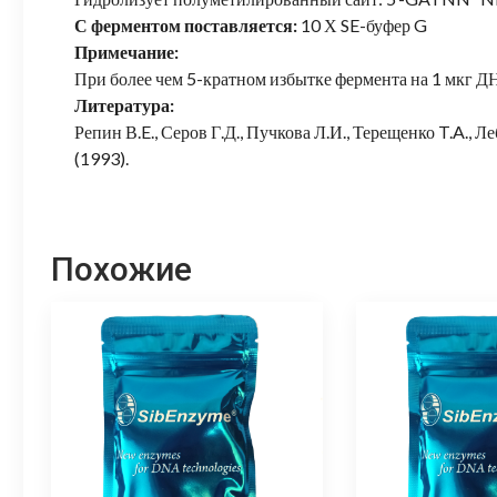
С ферментом поставляется:
10 Х SE-буфер G
Примечание:
При более чем 5-кратном избытке фермента на 1 мкг ДН
Литература:
Репин В.E., Серов Г.Д., Пучкова Л.И., Терещенко T.A., Л
(1993).
Похожие