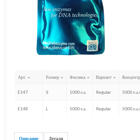
Арт.
Размер
Фасовка
Вариант
Концент
E147
S
1000 е.а.
Regular
5000 е.а.
E148
L
5000 е.а.
Regular
5000 е.а.
Описание
Детали