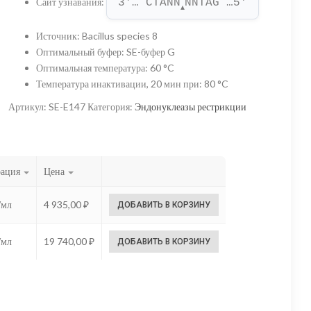
Сайт узнавания
:
3'… CTANN
NNTAG …5'
–
▲
19
Источник
:
Bacillus species 8
Оптимальный буфер
:
SE-буфер G
740,00 ₽
Оптимальная температура
:
60 °C
Температура инактивации, 20 мин при
:
80 °C
Артикул:
SE-E147
Категория:
Эндонуклеазы рестрикции
рация
Цена
/мл
4 935,00
₽
ДОБАВИТЬ В КОРЗИНУ
/мл
19 740,00
₽
ДОБАВИТЬ В КОРЗИНУ