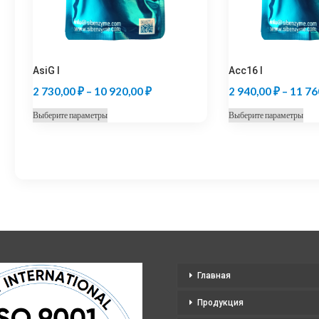
AsiG I
Acc16 I
Диапазон
2 730,00
₽
–
10 920,00
₽
2 940,00
₽
–
11 76
цен:
Этот
Это
Выберите параметры
Выберите параметры
2
товар
тов
730,00 ₽
имеет
име
несколько
нес
–
вариаций.
вар
10
Опции
Оп
920,00 ₽
можно
мо
выбрать
выб
на
на
странице
стр
Главная
товара.
тов
Продукция