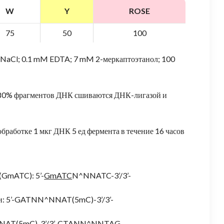
W
Y
ROSE
75
50
100
M NaCl; 0.1 mM EDTA; 7 mM 2-меркаптоэтанол; 100
о 80% фрагментов ДНК сшиваются ДНК-лигазой и
бработке 1 мкг ДНК 5 ед фермента в течение 16 часов
(GmATC): 5’-
GmATC
N^NNATC-3’/3’-
ии: 5’-GATNN^NNAT(5mC)-3’/3’-
^NNAT(5mC)-3’/3’-CTANN^NNTAG.