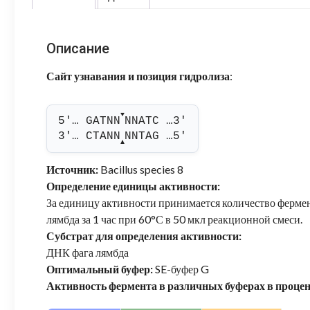
Описание
Сайт узнавания и позиция гидролиза
:
▼
5'… GATNN
NNATC …3'
3'… CTANN
NNTAG …5'
▲
Источник:
Bacillus species 8
Определение единицы активности:
За единицу активности принимается количество фермен
лямбда за 1 час при 60°С в 50 мкл реакционной смеси.
Субстрат для определения активности:
ДНК фага лямбда
Оптимальный буфер:
SE-буфер G
Активность фермента в различных буферах в проце