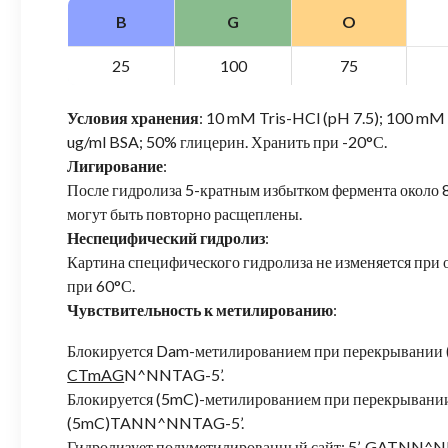
B
G
O
25
100
75
Условия хранения
: 10 mM Tris-HCl (pH 7.5); 100 m
ug/ml BSA; 50% глицерин. Хранить при -20°С.
Лигирование
:
После гидролиза 5-кратным избытком фермента окол
могут быть повторно расщеплены.
Неспецифический гидролиз
:
Картина специфического гидролиза не изменяется при о
при 60°С.
Чувствительность к метилированию
:
Блокируется Dam-метилированием при перекрывании 
CTmAG
N^NNTAG-5’.
Блокируется (5mC)-метилированием при перекрыван
(5mC)TANN^NNTAG-5’.
Гидролизует полуметилированный сайт: 5’-GATNN