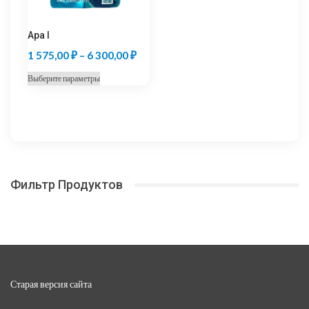
товара.
товара.
Apa I
Диапазон
1 575,00
₽
–
6 300,00
₽
цен:
Этот
Выберите параметры
1
товар
575,00 ₽
имеет
несколько
–
вариаций.
6
Опции
300,00 ₽
можно
Фильтр Продуктов
выбрать
на
странице
товара.
Старая версия сайта