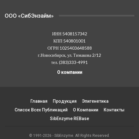
OOO «СибЭнзайм»
ИНН 5408157342
КПП 540801001
ОГРН 1025403648588
г.Новосибирск, ул. Тимакова 2/12
тел. (383)333-4991
О компании
Главная
Продукция
Эпигенетика
Список Всех Публикаций
О Компании
Контакты
SibEnzyme REBase
© 1991-2026 - SibEnzyme. All Rights Reserved.