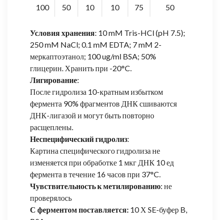
100
50
10
10
75
50
Условия хранения
: 10 mM Tris-HCl (pH 7.5);
250 mM NaCl; 0.1 mM EDTA; 7 mM 2-
меркаптоэтанол; 100 ug/ml BSA; 50%
глицерин. Хранить при -20°C.
Лигирование
:
После гидролиза 10-кратным избытком
фермента 90% фрагментов ДНК сшиваются
ДНК-лигазой и могут быть повторно
расщеплены.
Неспецифический гидролиз
:
Картина специфического гидролиза не
изменяется при обработке 1 мкг ДНК 10 ед
фермента в течение 16 часов при 37°C.
Чувствительность к метилированию
: не
проверялось
С ферментом поставляется:
10 Х SE-буфер B,