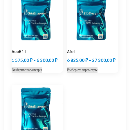
AccB1 I
Afe I
Диапазон
Диапаз
1 575,00
₽
–
6 300,00
₽
6 825,00
₽
–
27 300,00
₽
цен:
цен:
Этот
Этот
Выберите параметры
Выберите параметры
1
6
товар
товар
575,00 ₽
825,00
имеет
имеет
несколько
несколько
–
–
вариаций.
вариаций.
6
27
Опции
Опции
300,00 ₽
300,00
можно
можно
выбрать
выбрать
на
на
странице
странице