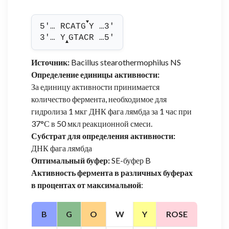
▼
5'… RCATG
Y …3'
3'… Y
GTACR …5'
▲
Источник:
Bacillus stearothermophilus NS
Определение единицы активности:
За единицу активности принимается
количество фермента, необходимое для
гидролиза 1 мкг ДНК фага лямбда за 1 час при
37°С в 50 мкл реакционной смеси.
Субстрат для определения активности:
ДНК фага лямбда
Оптимальный буфер:
SE-буфер B
Активность фермента в различных буферах
в процентах от максимальной
:
B
G
O
W
Y
ROSE