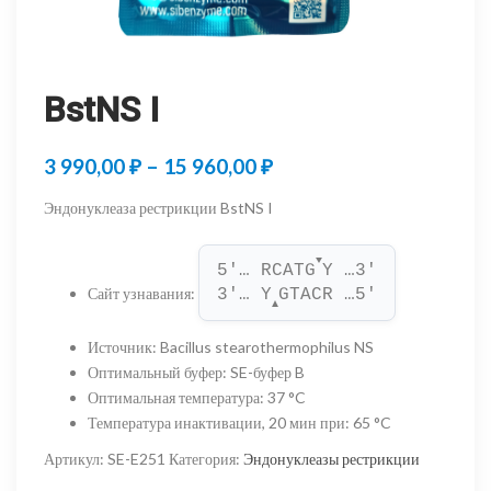
BstNS I
Диапазон
3 990,00
₽
–
15 960,00
₽
цен:
Эндонуклеаза рестрикции BstNS I
3
▼
990,00 ₽
5'… RCATG
Y …3'
Сайт узнавания
:
3'… Y
GTACR …5'
–
▲
15
Источник
:
Bacillus stearothermophilus NS
Оптимальный буфер
:
SE-буфер B
960,00 ₽
Оптимальная температура
:
37 °C
Температура инактивации, 20 мин при
:
65 °C
Артикул:
SE-E251
Категория:
Эндонуклеазы рестрикции