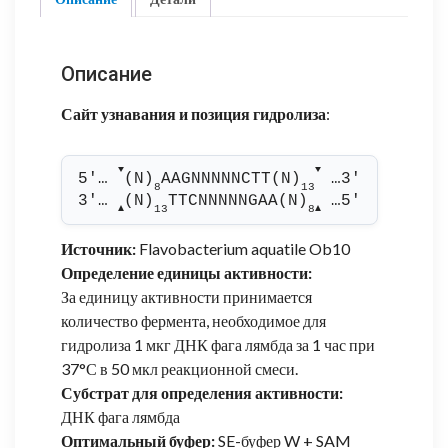
Описание
Сайт узнавания и позиция гидролиза
:
▼
▼
5'… 
(N)
AAGNNNNNCTT(N)
 …3'
8
13
3'… 
(N)
TTCNNNNNGAA(N)
 …5'
13
8
▲
▲
Источник:
Flavobacterium aquatile Ob10
Определение единицы активности:
За единицу активности принимается
количество фермента, необходимое для
гидролиза 1 мкг ДНК фага лямбда за 1 час при
37°С в 50 мкл реакционной смеси.
Субстрат для определения активности:
ДНК фага лямбда
Оптимальный буфер:
SE-буфер W + SAM