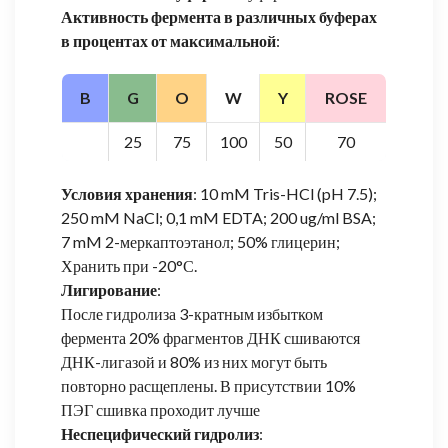
Активность фермента в различных буферах
в процентах от максимальной
:
B
G
O
W
Y
ROSE
25
75
100
50
70
Условия хранения
: 10 mM Tris-HCl (pH 7.5);
250 mM NaCl; 0,1 mM EDTA; 200 ug/ml BSA;
7 mM 2-меркаптоэтанол; 50% глицерин;
Хранить при -20°С.
Лигирование
:
После гидролиза 3-кратным избытком
фермента 20% фрагментов ДНК сшиваются
ДНК-лигазой и 80% из них могут быть
повторно расщеплены. В присутствии 10%
ПЭГ сшивка проходит лучше
Неспецифический гидролиз
: