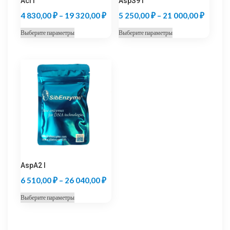
Acl I
AspS9 I
Диапазон
Диапаз
4 830,00
₽
–
19 320,00
₽
5 250,00
₽
–
21 000,00
₽
цен:
цен:
Этот
Этот
Выберите параметры
Выберите параметры
4
5
товар
товар
830,00 ₽
250,00
имеет
имеет
несколько
несколько
–
–
вариаций.
вариаций.
19
21
Опции
Опции
320,00 ₽
000,00
можно
можно
выбрать
выбрать
на
на
странице
странице
товара.
товара.
AspA2 I
Диапазон
6 510,00
₽
–
26 040,00
₽
цен:
Этот
Выберите параметры
6
товар
510,00 ₽
имеет