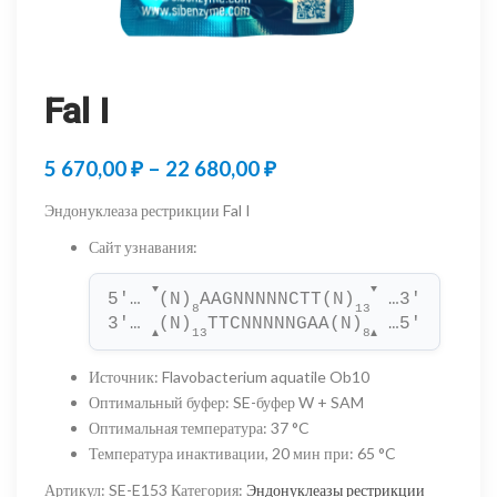
Fal I
Диапазон
5 670,00
₽
–
22 680,00
₽
цен:
Эндонуклеаза рестрикции Fal I
5
Сайт узнавания
:
670,00 ₽
▼
▼
5'… 
(N)
AAGNNNNNCTT(N)
 …3'
–
8
13
3'… 
(N)
TTCNNNNNGAA(N)
 …5'
13
8
▲
▲
22
Источник
:
Flavobacterium aquatile Ob10
680,00 ₽
Оптимальный буфер
:
SE-буфер W + SAM
Оптимальная температура
:
37 °C
Температура инактивации, 20 мин при
:
65 °C
Артикул:
SE-E153
Категория:
Эндонуклеазы рестрикции