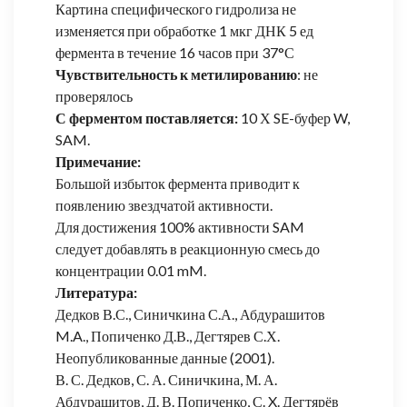
Картина специфического гидролиза не
изменяется при обработке 1 мкг ДНК 5 ед
фермента в течение 16 часов при 37°С
Чувствительность к метилированию
: не
проверялось
С ферментом поставляется:
10 Х SE-буфер W,
SAM.
Примечание:
Большой избыток фермента приводит к
появлению звездчатой активности.
Для достижения 100% активности SAM
следует добавлять в реакционную смесь до
концентрации 0.01 mM.
Литература:
Дедков В.С., Синичкина С.А., Абдурашитов
M.A., Попиченко Д.В., Дегтярев С.Х.
Неопубликованные данные (2001).
В. С. Дедков, С. А. Синичкина, М. А.
Абдурашитов, Д. В. Попиченко, С. X. Дегтярёв