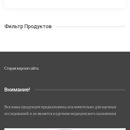
несколько
–
вариаций.
26
Опции
040,00 ₽
можно
Фильтр Продуктов
выбрать
на
странице
товара.
Старая версия сайта
Внимание!
Вся наша продукция предназначена исключительно для научных
исследований и не является изделием медицинского назначения