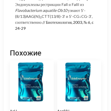
Эндонуклеазы рестрикции FalI и FalII из
Flavobacterium aquatile Ob10
узнают 5′-
(8/13)AAG(N)
CTT(13/8)-3′ и 5′-CG↓CG-3′,
5
соответственно
// Биотехнология, 2003, № 6, c
24-29
Похожие