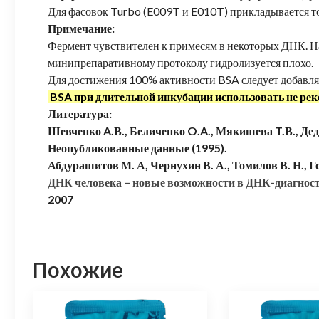
Для фасовок Turbo (E009T и E010T) прикладывается т
Примечание:
Фермент чувствителен к примесям в некоторых ДНК. 
минипрепаративному протоколу гидролизуется плохо.
Для достижения 100% активности BSA следует добавля
BSA при длительной инкубации использовать не рек
Литература:
Шевченко A.В., Беличенко O.A., Мякишева T.В., Дед
Неопубликованные данные (1995).
Абдурашитов М. А, Чернухин В. А., Томилов В. Н., Го
ДНК человека – новые возможности в ДНК-диагнос
2007
Похожие