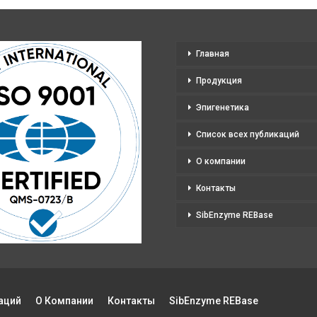
выбрать
на
странице
Главная
товара.
Продукция
Эпигенетика
Список всех публикаций
О компании
Контакты
SibEnzyme REBase
аций
О Компании
Контакты
SibEnzyme REBase