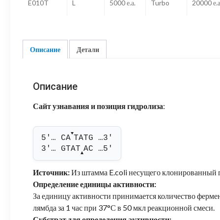
E010T
L
5000 е.а.
Turbo
20000 е.а
Описание
Детали
Описание
Сайт узнавания и позиция гидролиза
:
▼
5'… CA
TATG …3'
3'… GTAT
AC …5'
▲
Источник:
Из штамма E.coli несущего клонированный г
Определение единицы активности:
За единицу активности принимается количество фермен
лямбда за 1 час при 37°С в 50 мкл реакционной смеси.
Субстрат для определения активности: