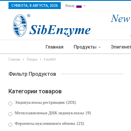
СУББОТА, 8 АВГУСТА, 2026
Язык:
Главная
Продукты
Эпигене
Главная
Товары
FauND I
Фильтр Продуктов
Категории товаров
Эндонуклеазы рестрикции
(201)
Метилзависимые ДНК эндонуклеазы
(9)
Ферменты нуклеинового обмена
(21)