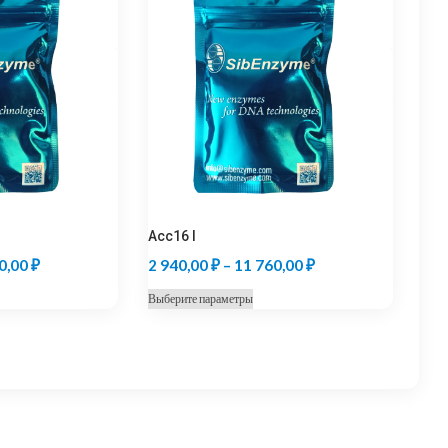
Acc16 I
Диапазон
Диапазон
0,00
₽
2 940,00
₽
–
11 760,00
₽
цен:
цен:
Этот
Выберите параметры
5
2
товар
670,00 ₽
940,00 ₽
имеет
несколько
–
–
вариаций.
22
11
Опции
680,00 ₽
760,00 ₽
можно