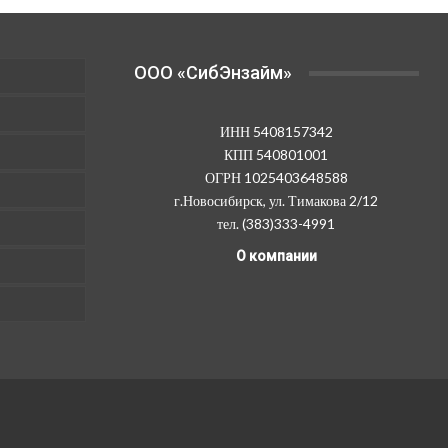
выбрать
на
странице
OOO «СибЭнзайм»
товара.
ИНН 5408157342
КПП 540801001
ОГРН 1025403648588
г.Новосибирск, ул. Тимакова 2/12
тел. (383)333-4991
О компании