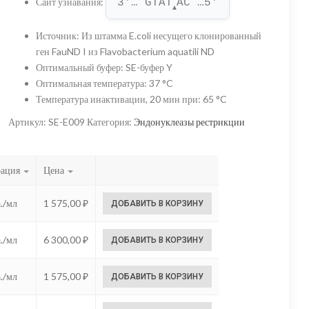
Сайт узнавания
:
3'… GTAT
AC …5'
–
▲
6
Источник
:
Из штамма E.coli несущего клонированный
ген FauND I из Flavobacterium aquatili ND
300,00 ₽
Оптимальный буфер
:
SE-буфер Y
Оптимальная температура
:
37 °C
Температура инактивации, 20 мин при
:
65 °C
Артикул:
SE-E009
Категория:
Эндонуклеазы рестрикции
рация
Цена
./мл
1 575,00
₽
ДОБАВИТЬ В КОРЗИНУ
./мл
6 300,00
₽
ДОБАВИТЬ В КОРЗИНУ
./мл
1 575,00
₽
ДОБАВИТЬ В КОРЗИНУ