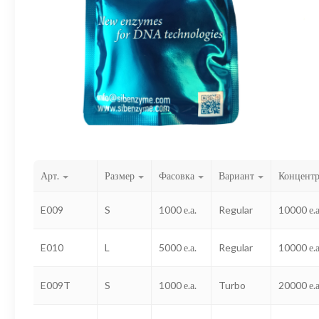
Арт.
Размер
Фасовка
Вариант
Концент
E009
S
1000 е.а.
Regular
10000 е.а
E010
L
5000 е.а.
Regular
10000 е.а
E009T
S
1000 е.а.
Turbo
20000 е.а