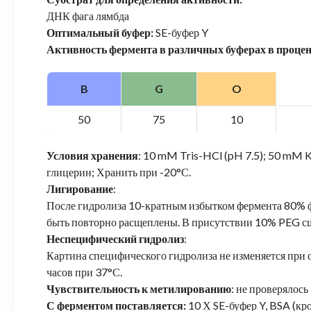
ДНК фага лямбда
Оптимальный буфер:
SE-буфер Y
Активность фермента в различных буферах в проце
B
G
O
50
75
10
Условия хранения
: 10 mM Tris-HCl (pH 7.5); 50 mM
глицерин; Хранить при -20°С.
Лигирование
:
После гидролиза 10-кратным избытком фермента 80%
быть повторно расщеплены. В присутствии 10% PEG сш
Неспецифический гидролиз
:
Картина специфического гидролиза не изменяется при 
часов при 37°С.
Чувствительность к метилированию
: не проверялось
С ферментом поставляется:
10 Х SE-буфер Y, BSA (кр