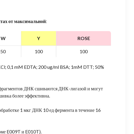
нтах от максимальной
:
W
Y
ROSE
50
100
100
 KCl; 0,1 mM EDTA; 200 ug/ml BSA; 1mM DTT; 50%
 фрагментов ДНК сшиваются ДНК-лигазой и могут
ивка более эффективна.
обработке 1 мкг ДНК 10 ед фермента в течение 16
оме E009T и E010T).