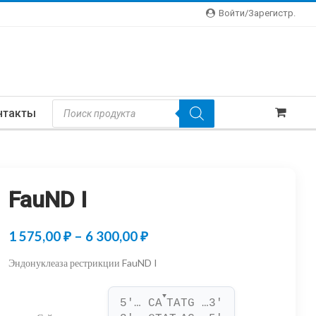
Войти/зарегистр.
Поиск
нтакты
Товаров
FauND I
Диапазон
1 575,00
₽
–
6 300,00
₽
цен:
Эндонуклеаза рестрикции FauND I
1
▼
575,00 ₽
5'… CA
TATG …3'