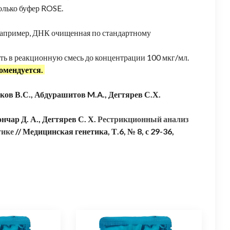
олько буфер ROSE.
Например, ДНК очищенная по стандартному
ть в реакционную смесь до концентрации 100 мкг/мл.
омендуется.
ков В.С., Абдурашитов M.A., Дегтярев С.Х.
нчар Д. А., Дегтярев С. Х.
Рестрикционный анализ
тике
// Медицинская генетика, Т.6, № 8, с 29-36,