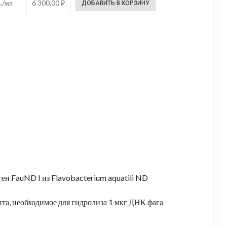
./мл
6 300,00
₽
ДОБАВИТЬ В КОРЗИНУ
ен FauND I из Flavobacterium aquatili ND
та, необходимое для гидролиза 1 мкг ДНК фага