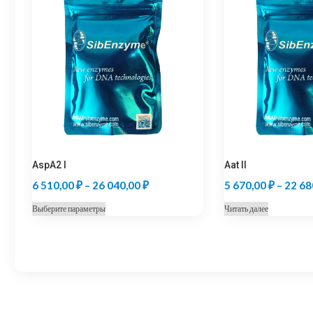
AspA2 I
Aat II
Диапазон
6 510,00
₽
–
26 040,00
₽
5 670,00
₽
–
22 68
цен:
Этот
Выберите параметры
Читать далее
6
товар
510,00 ₽
имеет
несколько
–
вариаций.
26
Опции
040,00 ₽
можно