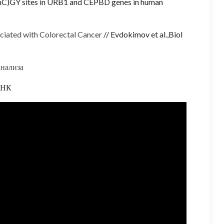
5mC)GY sites in URB1 and CEPBD genes in human
ated with Colorectal Cancer
// Evdokimov et al.,Biol
нализа
ДНК