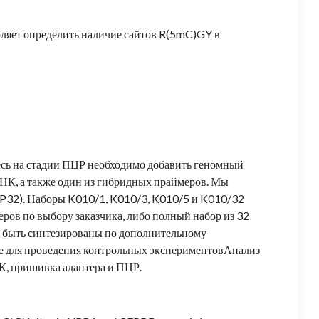
ляет определить наличие сайтов R(5mC)GY в
сь на стадии ПЦР необходимо добавить геномный
ДНК, а также один из гибридных праймеров. Мы
P32). Наборы K010/1, K010/3, K010/5 и K010/32
еров по выбору заказчика, либо полный набор из 32
т быть синтезированы по дополнительному
ые для проведения контрольных экспериментовАнализ
НК, пришивка адаптера и ПЦР.