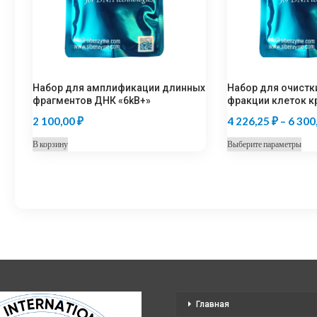
Набор для амплификации длинных
Набор для очистк
фрагментов ДНК «6kB+»
фракции клеток к
2 100,00
₽
4 226,25
₽
–
6 300
Это
В корзину
Выберите параметры
тов
име
нес
вар
Оп
мо
выб
на
стр
Главная
тов