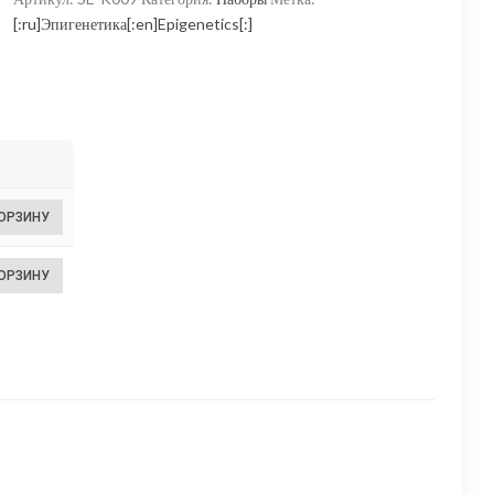
325,00 ₽
[:ru]Эпигенетика[:en]Epigenetics[:]
–
69
300,00 ₽
КОРЗИНУ
КОРЗИНУ