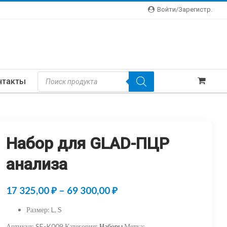
Войти/зарегистр.
Поиск
нтакты
Товаров
Набор для GLAD-ПЦР
анализа
Диапазон
17 325,00
₽
–
69 300,00
₽
цен:
Размер
:
L, S
17
Артикул:
SE-K009
Категория:
Наборы
Метка: