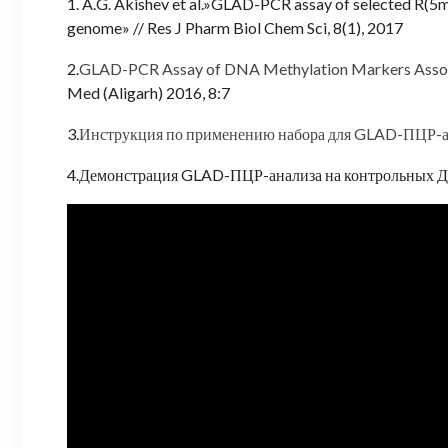
1. A.G. Akishev et al.»GLAD-PCR assay of selected R(
genome» // Res J Pharm Biol Chem Sci, 8(1), 2017
2.
GLAD-PCR Assay of DNA Methylation Markers Associ
Med (Aligarh) 2016, 8:7
3.
Инструкция по применению набора для GLAD-ПЦР-а
4.Демонстрация GLAD-ПЦР-анализа на контрольных 