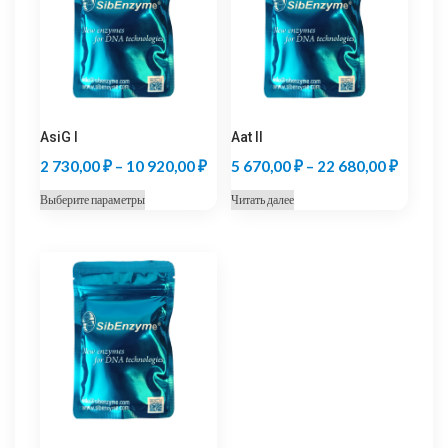
AsiG I
Aat II
Диапазон
Диапаз
2 730,00
₽
–
10 920,00
₽
5 670,00
₽
–
22 680,00
₽
цен:
цен:
Этот
Выберите параметры
Читать далее
2
5
товар
730,00 ₽
670,00
имеет
несколько
–
–
вариаций.
10
22
Опции
920,00 ₽
680,00
можно
выбрать
на
странице
товара.