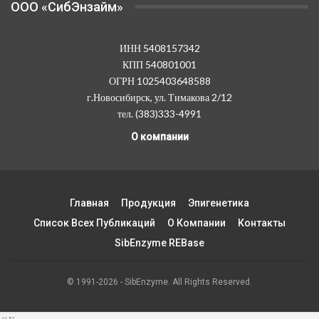
OOO «СибЭнзайм»
ИНН 5408157342
КПП 540801001
ОГРН 1025403648588
г.Новосибирск, ул. Тимакова 2/12
тел. (383)333-4991
О компании
Главная
Продукция
Эпигенетика
Список Всех Публикаций
О Компании
Контакты
SibEnzyme REBase
© 1991-2026 - SibEnzyme. All Rights Reserved.