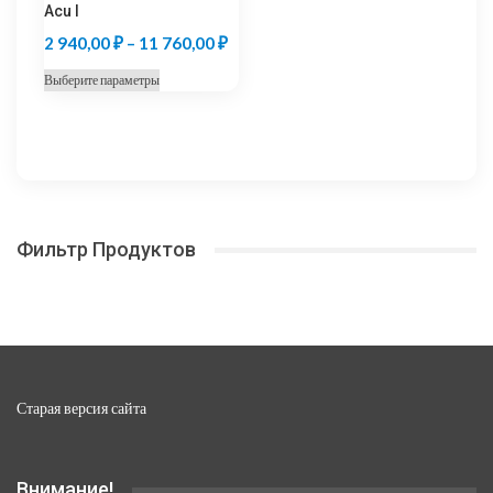
Acu I
Диапазон
2 940,00
₽
–
11 760,00
₽
цен:
Этот
Выберите параметры
2
товар
940,00 ₽
имеет
несколько
–
вариаций.
11
Опции
760,00 ₽
можно
Фильтр Продуктов
выбрать
на
странице
товара.
Старая версия сайта
Внимание!