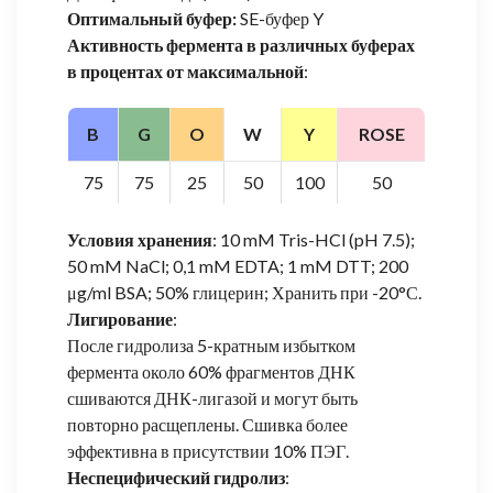
Оптимальный буфер:
SE-буфер Y
Активность фермента в различных буферах
в процентах от максимальной
:
B
G
O
W
Y
ROSE
75
75
25
50
100
50
Условия хранения
: 10 mM Tris-HCl (pH 7.5);
50 mM NaCl; 0,1 mM EDTA; 1 mM DTT; 200
μg/ml BSA; 50% глицерин; Хранить при -20°С.
Лигирование
:
После гидролиза 5-кратным избытком
фермента около 60% фрагментов ДНК
сшиваются ДНК-лигазой и могут быть
повторно расщеплены. Сшивка более
эффективна в присутствии 10% ПЭГ.
Неспецифический гидролиз
: