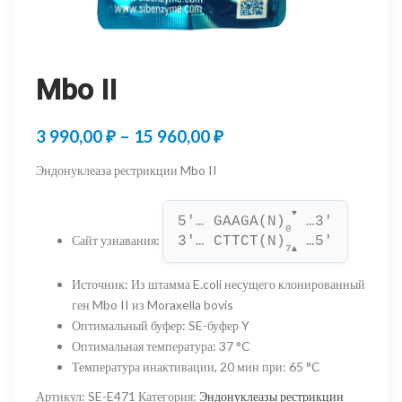
Mbo II
Диапазон
3 990,00
₽
–
15 960,00
₽
цен:
Эндонуклеаза рестрикции Mbo II
3
▼
990,00 ₽
5'… GAAGA(N)
 …3'
8
Сайт узнавания
:
3'… CTTCT(N)
 …5'
–
7
▲
15
Источник
:
Из штамма E.coli несущего клонированный
ген Mbo II из Moraxella bovis
960,00 ₽
Оптимальный буфер
:
SE-буфер Y
Оптимальная температура
:
37 °C
Температура инактивации, 20 мин при
:
65 °C
Артикул:
SE-E471
Категория:
Эндонуклеазы рестрикции