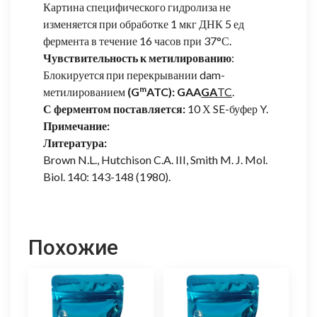
Картина специфического гидролиза не
изменяется при обработке 1 мкг ДНК 5 ед
фермента в течение 16 часов при 37°С.
Чувствительность к метилированию
:
Блокируется при перекрывании dam-
m
метилированием
(G
ATC): GAA
GA
TC
.
С ферментом поставляется:
10 Х SE-буфер Y.
Примечание:
Литература:
Brown N.L., Hutchison C.A. III, Smith M. J. Mol.
Biol. 140: 143-148 (1980).
Похожие