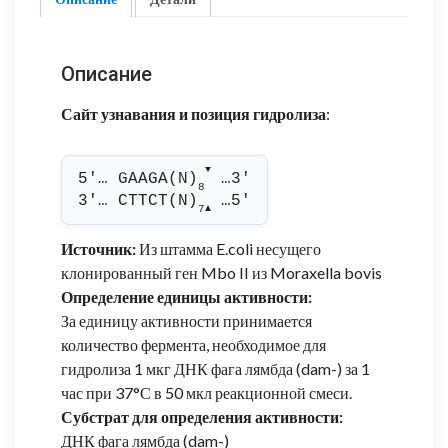
Описание
Сайт узнавания и позиция гидролиза
:
▼
5'… GAAGA(N)
 …3'
8
3'… CTTCT(N)
 …5'
7
▲
Источник:
Из штамма E.coli несущего
клонированный ген Mbo II из Moraxella bovis
Определение единицы активности:
За единицу активности принимается
количество фермента, необходимое для
гидролиза 1 мкг ДНК фага лямбда (dam-) за 1
час при 37°С в 50 мкл реакционной смеси.
Субстрат для определения активности:
ДНК фага лямбда (dam-)