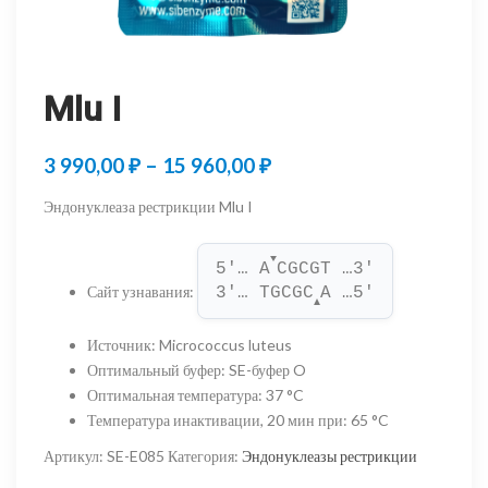
Mlu I
Диапазон
3 990,00
₽
–
15 960,00
₽
цен:
Эндонуклеаза рестрикции Mlu I
3
▼
990,00 ₽
5'… A
CGCGT …3'
Сайт узнавания
:
3'… TGCGC
A …5'
–
▲
15
Источник
:
Micrococcus luteus
Оптимальный буфер
:
SE-буфер O
960,00 ₽
Оптимальная температура
:
37 °C
Температура инактивации, 20 мин при
:
65 °C
Артикул:
SE-E085
Категория:
Эндонуклеазы рестрикции