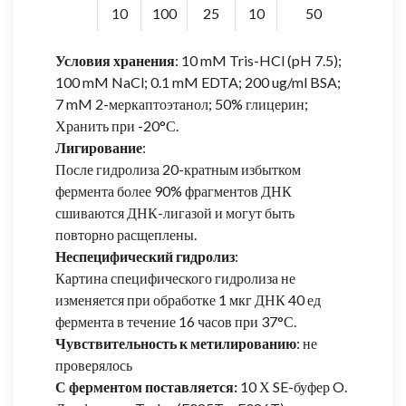
10
100
25
10
50
Условия хранения
: 10 mM Tris-HCl (pH 7.5);
100 mM NaCl; 0.1 mM EDTA; 200 ug/ml BSA;
7 mM 2-меркаптоэтанол; 50% глицерин;
Хранить при -20°С.
Лигирование
:
После гидролиза 20-кратным избытком
фермента более 90% фрагментов ДНК
сшиваются ДНК-лигазой и могут быть
повторно расщеплены.
Неспецифический гидролиз
:
Картина специфического гидролиза не
изменяется при обработке 1 мкг ДНК 40 ед
фермента в течение 16 часов при 37°С.
Чувствительность к метилированию
: не
проверялось
С ферментом поставляется:
10 Х SE-буфер O.