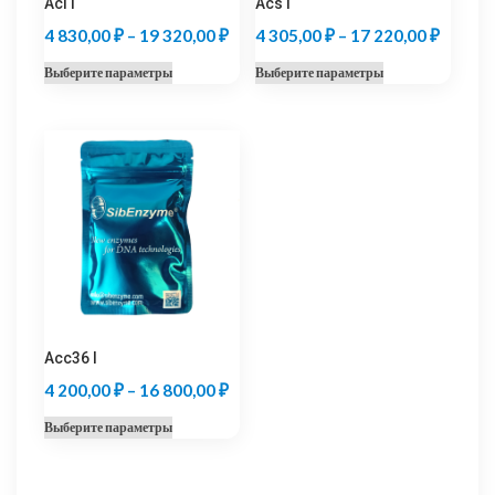
Acl I
Acs I
Диапазон
Диапаз
4 830,00
₽
–
19 320,00
₽
4 305,00
₽
–
17 220,00
₽
цен:
цен:
Этот
Этот
Выберите параметры
Выберите параметры
4
4
товар
товар
830,00 ₽
305,00
имеет
имеет
несколько
несколько
–
–
вариаций.
вариаций.
19
17
Опции
Опции
320,00 ₽
220,00
можно
можно
выбрать
выбрать
на
на
странице
странице
товара.
товара.
Acc36 I
Диапазон
4 200,00
₽
–
16 800,00
₽
цен:
Этот
Выберите параметры
4
товар
200,00 ₽
имеет