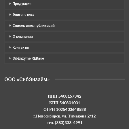
Продукция
Эпигенетика
Список всех публикаций
О компании
Контакты
SibEnzyme REBase
OOO «СибЭнзайм»
ИНН 5408157342
КПП 540801001
ОГРН 1025403648588
г.Новосибирск, ул. Тимакова 2/12
тел. (383)333-4991