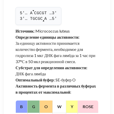
▼
5'… A
CGCGT …3'
3'… TGCGC
A …5'
▲
Источник:
Micrococcus luteus
Определение единицы активности:
За единицу активности принимается
количество фермента, необходимое для
гидролиза 1 мкг ДНК фага лямбда за 1 час при
37°С в 50 мкл реакционной смеси.
Субстрат для определения активности:
ДНК фага лямбда
Оптимальный буфер:
SE-буфер O
Активность фермента в различных буферах
в процентах от максимальной
:
B
G
O
W
Y
ROSE