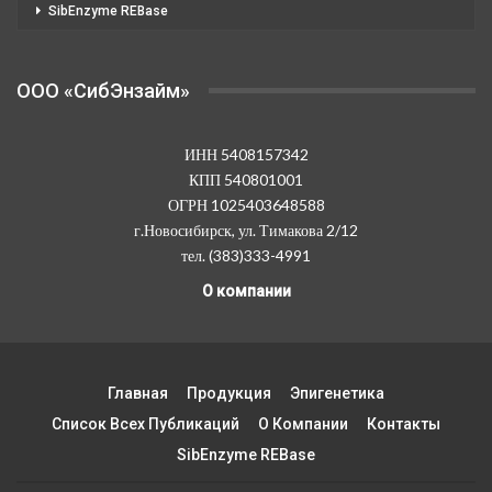
SibEnzyme REBase
OOO «СибЭнзайм»
ИНН 5408157342
КПП 540801001
ОГРН 1025403648588
г.Новосибирск, ул. Тимакова 2/12
тел. (383)333-4991
О компании
Главная
Продукция
Эпигенетика
Список Всех Публикаций
О Компании
Контакты
SibEnzyme REBase