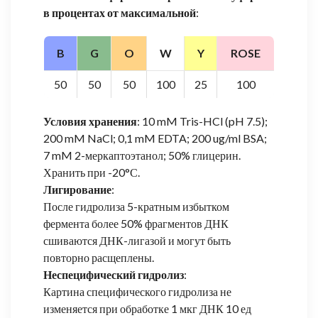
в процентах от максимальной
:
B
G
O
W
Y
ROSE
50
50
50
100
25
100
Условия хранения
: 10 mM Tris-HCl (pH 7.5);
200 mM NaCl; 0,1 mM EDTA; 200 ug/ml BSA;
7 mM 2-меркаптоэтанол; 50% глицерин.
Хранить при -20°С.
Лигирование
:
После гидролиза 5-кратным избытком
фермента более 50% фрагментов ДНК
сшиваются ДНК-лигазой и могут быть
повторно расщеплены.
Неспецифический гидролиз
:
Картина специфического гидролиза не
изменяется при обработке 1 мкг ДНК 10 ед