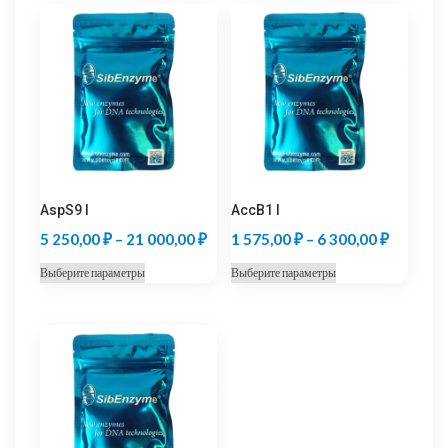
AspS9 I
AccB1 I
Диапазон
Диапазо
5 250,00
₽
–
21 000,00
₽
1 575,00
₽
–
6 300,00
₽
цен:
цен:
Этот
Этот
Выберите параметры
Выберите параметры
5
1
товар
товар
250,00 ₽
575,00 
имеет
имеет
несколько
несколько
–
–
вариаций.
вариаций.
21
6
Опции
Опции
000,00 ₽
300,00 
можно
можно
выбрать
выбрать