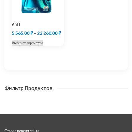
на
на
странице
странице
товара.
товара.
Ahl I
Диапазон
5 565,00
₽
–
22 260,00
₽
цен:
Этот
Выберите параметры
5
товар
565,00 ₽
имеет
несколько
–
вариаций.
22
Опции
260,00 ₽
можно
Фильтр Продуктов
выбрать
на
странице
товара.
Старая версия сайта