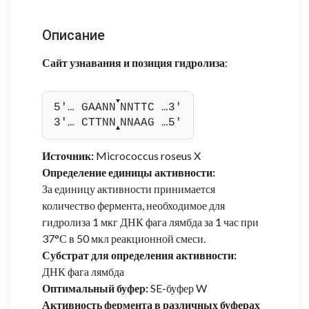
Описание
Сайт узнавания и позиция гидролиза
:
▼
5'… GAANN
NNTTC …3'
3'… CTTNN
NNAAG …5'
▲
Источник:
Micrococcus roseus X
Определение единицы активности:
За единицу активности принимается
количество фермента, необходимое для
гидролиза 1 мкг ДНК фага лямбда за 1 час при
37°С в 50 мкл реакционной смеси.
Субстрат для определения активности:
ДНК фага лямбда
Оптимальный буфер:
SE-буфер W
Активность фермента в различных буферах