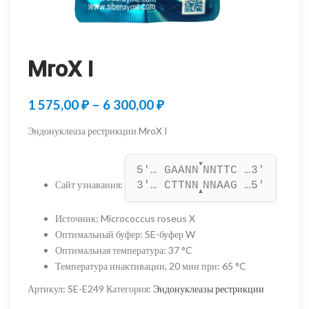
MroX I
Диапазон
1 575,00
₽
–
6 300,00
₽
цен:
Эндонуклеаза рестрикции MroX I
1
▼
575,00 ₽
5'… GAANN
NNTTC …3'
Сайт узнавания
:
3'… CTTNN
NNAAG …5'
–
▲
6
Источник
:
Micrococcus roseus X
Оптимальный буфер
:
SE-буфер W
300,00 ₽
Оптимальная температура
:
37 °C
Температура инактивации, 20 мин при
:
65 °C
Артикул:
SE-E249
Категория:
Эндонуклеазы рестрикции