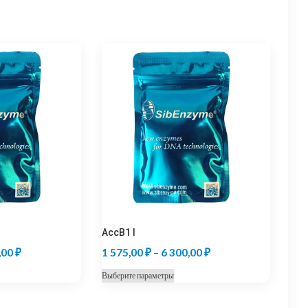
AccB1 I
Диапазон
Диапазон
,00
₽
1 575,00
₽
–
6 300,00
₽
цен:
цен:
т
Этот
Выберите параметры
1
1
ар
товар
575,00 ₽
575,00 ₽
ет
имеет