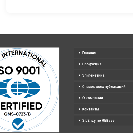
несколько
нес
–
вариаций.
вар
12
Опции
Оп
180,00 ₽
можно
мо
выбрать
выб
на
на
странице
стр
Главная
товара.
тов
Продукция
Эпигенетика
Список всех публикаций
О компании
Контакты
SibEnzyme REBase