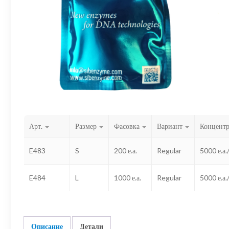
Арт.
Размер
Фасовка
Вариант
Концент
E483
S
200 е.а.
Regular
5000 е.а.
E484
L
1000 е.а.
Regular
5000 е.а.
Описание
Детали