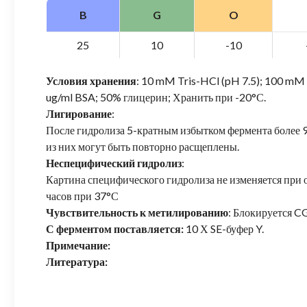
B
G
O
25
10
-10
Условия хранения
: 10 mM Tris-HCl (pH 7.5); 100 m
ug/ml BSA; 50% глицерин; Хранить при -20°С.
Лигирование
:
После гидролиза 5-кратным избытком фермента боле
из них могут быть повторно расщеплены.
Неспецифический гидролиз
:
Картина специфического гидролиза не изменяется при о
часов при 37°С
Чувствительность к метилированию
: Блокируется 
С ферментом поставляется:
10 Х SE-буфер Y.
Примечание:
Литература: