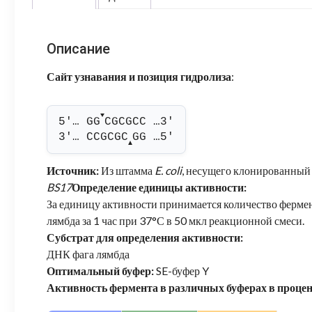
Описание
Сайт узнавания и позиция гидролиза
:
▼
5'… GG
CGCGCC …3'
3'… CCGCGC
GG …5'
▲
Источник:
Из штамма
E. coli
, несущего клонированный
BS17
Определение единицы активности:
За единицу активности принимается количество фермен
лямбда за 1 час при 37°С в 50 мкл реакционной смеси.
Субстрат для определения активности:
ДНК фага лямбда
Оптимальный буфер:
SE-буфер Y
Активность фермента в различных буферах в проце