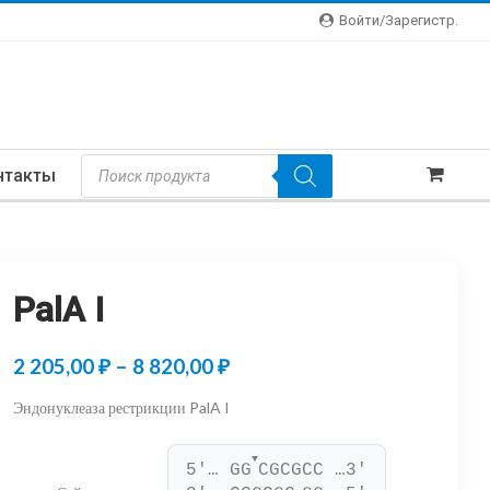
Войти/зарегистр.
Поиск
нтакты
Товаров
PalA I
Диапазон
2 205,00
₽
–
8 820,00
₽
цен:
Эндонуклеаза рестрикции PalA I
2
▼
205,00 ₽
5'… GG
CGCGCC …3'