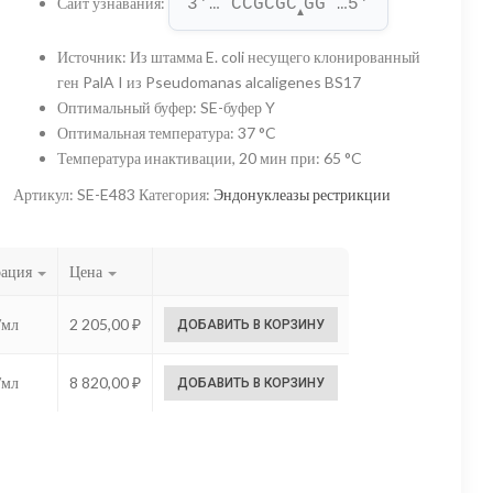
Сайт узнавания
:
3'… CCGCGC
GG …5'
–
▲
8
Источник
:
Из штамма E. coli несущего клонированный
ген PalA I из Pseudomanas alcaligenes BS17
820,00 ₽
Оптимальный буфер
:
SE-буфер Y
Оптимальная температура
:
37 °C
Температура инактивации, 20 мин при
:
65 °C
Артикул:
SE-E483
Категория:
Эндонуклеазы рестрикции
рация
Цена
/мл
2 205,00
₽
ДОБАВИТЬ В КОРЗИНУ
/мл
8 820,00
₽
ДОБАВИТЬ В КОРЗИНУ