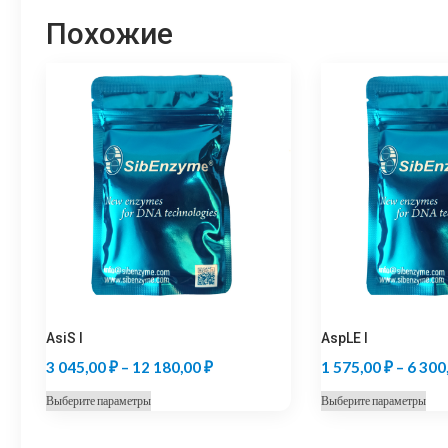
Похожие
AsiS I
AspLE I
Диапазон
3 045,00
₽
–
12 180,00
₽
1 575,00
₽
–
6 300
цен:
Этот
Это
Выберите параметры
Выберите параметры
3
товар
тов
045,00 ₽
имеет
име