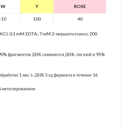
W
Y
ROSE
-10
100
40
M KCl; 0.1 mM EDTA; 7 mM 2-меркаптоэтанол; 200
е 90% фрагментов ДНК сшиваются ДНК-лигазой и 95%
бработке 1 мкг λ-ДНК 5 ед фермента в течение 16
CG метилированием