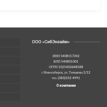
колько
несколько
–
–
иаций.
вариаций.
6
6
ции
Опции
300,00 ₽
300,00 ₽
жно
можно
рать
выбрать
на
анице
странице
OOO «СибЭнзайм»
ара.
товара.
ИНН 5408157342
КПП 540801001
ОГРН 1025403648588
г.Новосибирск, ул. Тимакова 2/12
тел. (383)333-4991
О компании