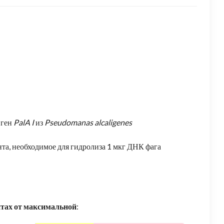
 ген
PalA I
из
Pseudomanas alcaligenes
та, необходимое для гидролиза 1 мкг ДНК фага
нтах от максимальной
: