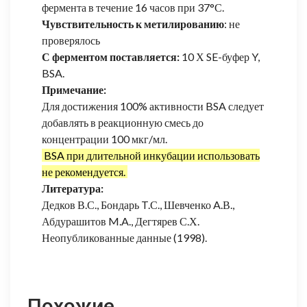
фермента в течение 16 часов при 37°С.
Чувствительность к метилированию
: не
проверялось
С ферментом поставляется:
10 Х SE-буфер Y,
BSA.
Примечание:
Для достижения 100% активности BSA следует
добавлять в реакционную смесь до
концентрации 100 мкг/мл.
BSA при длительной инкубации использовать
не рекомендуется.
Литература:
Дедков В.С., Бондарь T.С., Шевченко A.В.,
Абдурашитов M.A., Дегтярев С.Х.
Неопубликованные данные (1998).
Похожие