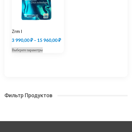
выбрать
на
странице
товара.
Zrm I
Диапазон
3 990,00
₽
–
15 960,00
₽
цен:
Этот
Выберите параметры
3
товар
990,00 ₽
имеет
несколько
–
вариаций.
15
Опции
960,00 ₽
можно
Фильтр Продуктов
выбрать
на
странице
товара.