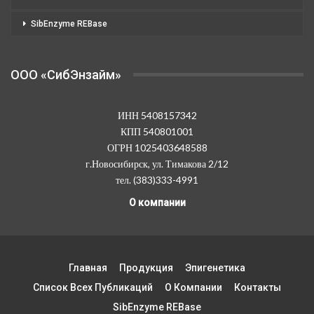
SibEnzyme REBase
OOO «СибЭнзайм»
ИНН 5408157342
КПП 540801001
ОГРН 1025403648588
г.Новосибирск, ул. Тимакова 2/12
тел. (383)333-4991
О компании
Главная
Продукция
Эпигенетика
Список Всех Публикаций
О Компании
Контакты
SibEnzyme REBase