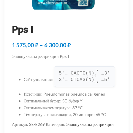
Pps I
Диапазон
1 575,00
₽
–
6 300,00
₽
цен:
Эндонуклеаза рестрикции Pps I
1
▼
575,00 ₽
5'… GAGTC(N)
 …3'
4
Сайт узнавания
:
3'… CTCAG(N)
 …5'
–
5
▲
6
Источник
:
Pseudomonas pseudoalcaligenes
Оптимальный буфер
:
SE-буфер Y
300,00 ₽
Оптимальная температура
:
37 °C
Температура инактивации, 20 мин при
:
65 °C
Артикул:
SE-E269
Категория:
Эндонуклеазы рестрикции