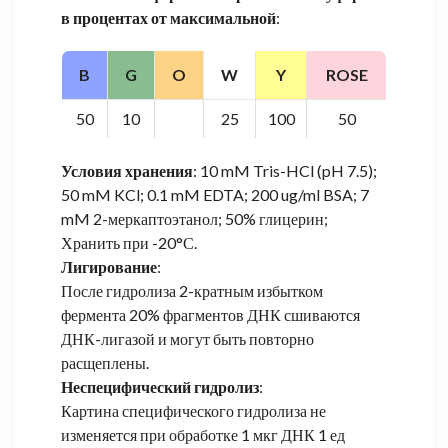
в процентах от максимальной
:
B
G
O
W
Y
ROSE
50
10
25
100
50
Условия хранения
: 10 mM Tris-HCl (pH 7.5);
50 mM KCl; 0.1 mM EDTA; 200 ug/ml BSA; 7
mM 2-меркаптоэтанол; 50% глицерин;
Хранить при -20°С.
Лигирование
:
После гидролиза 2-кратным избытком
фермента 20% фрагментов ДНК сшиваются
ДНК-лигазой и могут быть повторно
расщеплены.
Неспецифический гидролиз
:
Картина специфического гидролиза не
изменяется при обработке 1 мкг ДНК 1 ед