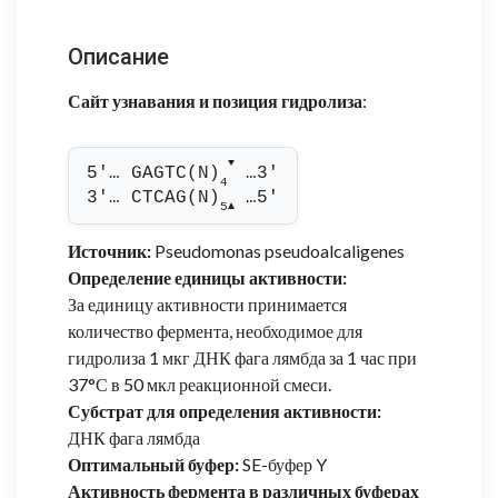
Описание
Сайт узнавания и позиция гидролиза
:
▼
5'… GAGTC(N)
 …3'
4
3'… CTCAG(N)
 …5'
5
▲
Источник:
Pseudomonas pseudoalcaligenes
Определение единицы активности:
За единицу активности принимается
количество фермента, необходимое для
гидролиза 1 мкг ДНК фага лямбда за 1 час при
37°С в 50 мкл реакционной смеси.
Субстрат для определения активности:
ДНК фага лямбда
Оптимальный буфер:
SE-буфер Y
Активность фермента в различных буферах