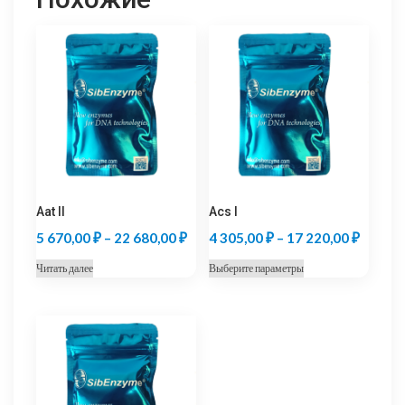
Aat II
Acs I
Диапазон
Диапаз
5 670,00
₽
–
22 680,00
₽
4 305,00
₽
–
17 220,00
₽
цен:
цен:
Этот
Читать далее
Выберите параметры
5
4
товар
670,00 ₽
305,00
имеет
несколько
–
–
вариаций.
22
17
Опции
680,00 ₽
220,00
можно