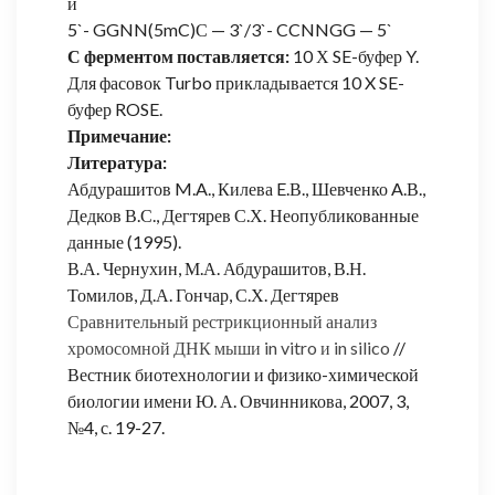
и
5`- GGNN(5mC)С — 3`/3`- CCNNGG — 5`
С ферментом поставляется:
10 Х SE-буфер Y.
Для фасовок Turbo прикладывается 10 X SE-
буфер ROSE.
Примечание:
Литература:
Абдурашитов M.A., Килева E.В., Шевченко A.В.,
Дедков В.С., Дегтярев С.Х. Неопубликованные
данные (1995).
В.А. Чернухин, М.А. Абдурашитов, В.Н.
Томилов, Д.А. Гончар, С.Х. Дегтярев
Сравнительный рестрикционный анализ
хромосомной ДНК мыши in vitro и in silico
//
Вестник биотехнологии и физико-химической
биологии имени Ю. А. Овчинникова, 2007, 3,
№4, с. 19-27.