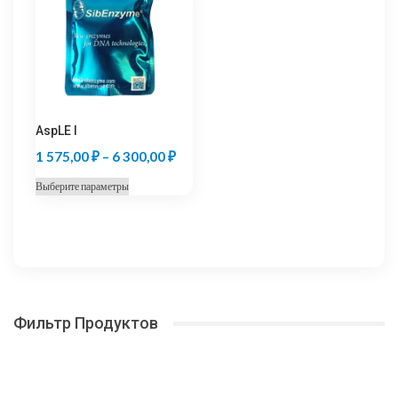
Опции
Опции
040,00 ₽
180,00
можно
можно
выбрать
выбрать
на
на
странице
странице
товара.
товара.
AspLE I
Диапазон
1 575,00
₽
–
6 300,00
₽
цен:
Этот
Выберите параметры
1
товар
575,00 ₽
имеет
несколько
–
вариаций.
6
Опции
300,00 ₽
можно
Фильтр Продуктов
выбрать
на
странице
товара.