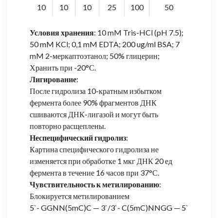
10
10
10
25
100
50
Условия хранения
: 10 mM Tris-HCl (pH 7.5);
50 mM KCl; 0,1 mM EDTA; 200 ug/ml BSA; 7
mM 2-меркаптоэтанол; 50% глицерин;
Хранить при -20°С.
Лигирование
:
После гидролиза 10-кратным избытком
фермента более 90% фрагментов ДНК
сшиваются ДНК-лигазой и могут быть
повторно расщеплены.
Неспецифический гидролиз
:
Картина специфического гидролиза не
изменяется при обработке 1 мкг ДНК 20 ед
фермента в течение 16 часов при 37°С.
Чувствительность к метилированию
:
Блокируется метилированием
5`- GGNN(5mC)C — 3`/3`- C(5mC)NNGG — 5`