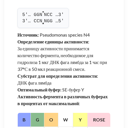
▼
5'… GGN
NCC …3'
3'… CCN
NGG …5'
▲
Источник:
Pseudomonas species N4
Определение единицы активности:
За единицу активности принимается
количество фермента, необходимое для
гидролиза 1 мкг ДНК фага лямбда за 1 час при
37°С в 50 мкл реакционной смеси.
Субстрат для определения активности:
ДНК фага лямбда
Оптимальный буфер:
SE-буфер Y
Активность фермента в различных буферах
в процентах от максимальной
:
B
G
O
W
Y
ROSE