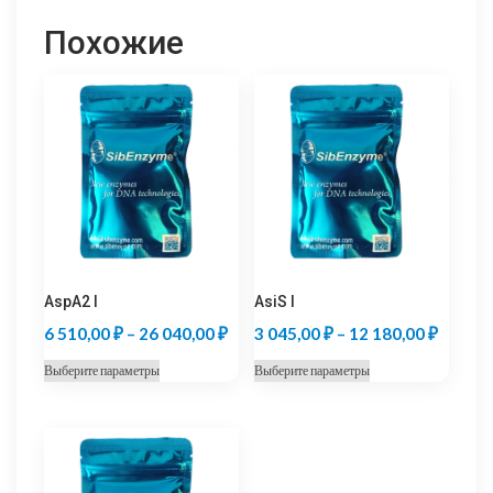
Похожие
AspA2 I
AsiS I
Диапазон
Диапаз
6 510,00
₽
–
26 040,00
₽
3 045,00
₽
–
12 180,00
₽
цен:
цен:
Этот
Этот
Выберите параметры
Выберите параметры
6
3
товар
товар
510,00 ₽
045,00
имеет
имеет
несколько
несколько
–
–
вариаций.
вариаций.
26
12