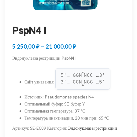
PspN4 I
Диапазон
5 250,00
₽
–
21 000,00
₽
цен:
Эндонуклеаза рестрикции PspN4 I
5
▼
250,00 ₽
5'… GGN
NCC …3'
Сайт узнавания
:
3'… CCN
NGG …5'
–
▲
21
Источник
:
Pseudomonas species N4
Оптимальный буфер
:
SE-буфер Y
000,00 ₽
Оптимальная температура
:
37 °C
Температура инактивации, 20 мин при
:
65 °C
Артикул:
SE-E089
Категория:
Эндонуклеазы рестрикции