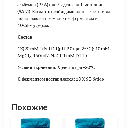
альбумин (BSA) или S-аденозил-L-метионин
(SAM). Когда это необходимо, данные реактивы
поставляются в комплекте с ферментом и
10хSE-буфером.
Состав:
1X(20 mM Tris-HCl (pH 9.0 при 25°C); 10 mM
MgCl
; 150 mM NaCl; 1 mM DTT.)
2
Условия хранения
: Хранить при -20°C
С ферментом поставляется:
10 Х SE-буфер
Похожие