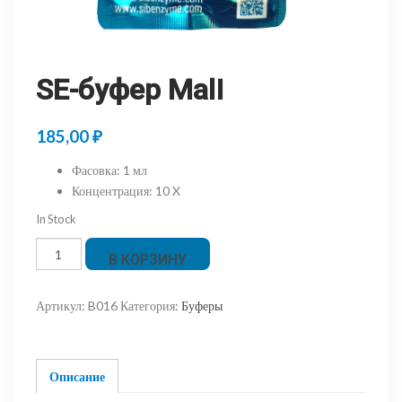
SE-буфер MalI
185,00
₽
Фасовка
:
1 мл
Концентрация
:
10 X
In Stock
Количество
В КОРЗИНУ
товара
SE-
Артикул:
B016
Категория:
Буферы
буфер
MalI
Описание