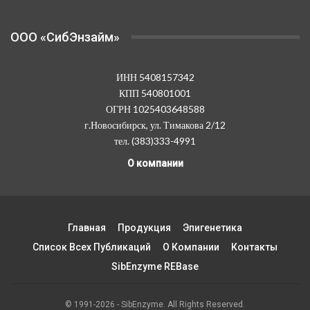
OOO «СибЭнзайм»
ИНН 5408157342
КПП 540801001
ОГРН 1025403648588
г.Новосибирск, ул. Тимакова 2/12
тел. (383)333-4991
О компании
Главная
Продукция
Эпигенетика
Список Всех Публикаций
О Компании
Контакты
SibEnzyme REBase
© 1991-2026 - SibEnzyme. All Rights Reserved.