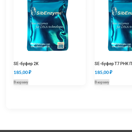
SE-буфер 2K
SE-буфер T7 РНК 
185,00
₽
185,00
₽
В корзину
В корзину