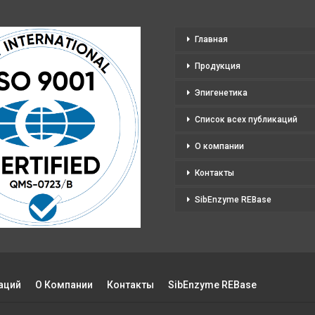
Главная
Продукция
Эпигенетика
Список всех публикаций
О компании
Контакты
SibEnzyme REBase
аций
О Компании
Контакты
SibEnzyme REBase