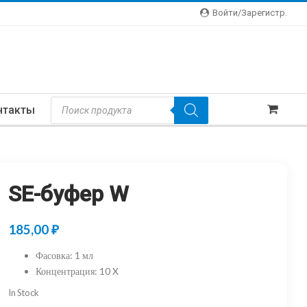
Войти/зарегистр.
Поиск
нтакты
Товаров
SE-буфер W
185,00
₽
Фасовка
:
1 мл
Концентрация
:
10 X
In Stock