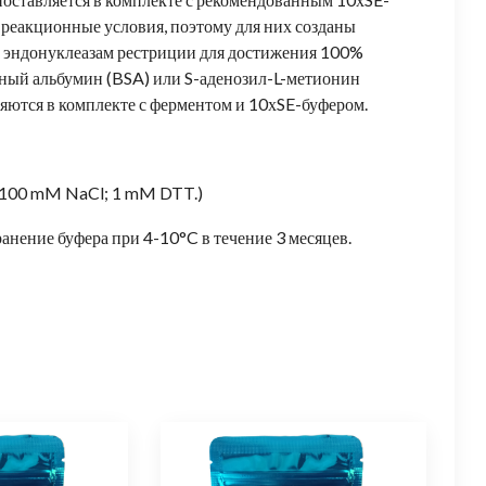
реакционные условия, поэтому для них созданы
 эндонуклеазам рестриции для достижения 100%
ный альбумин (BSA) или S-аденозил-L-метионин
ляются в комплекте с ферментом и 10хSE-буфером.
 100 mM NaCl; 1 mM DTT.)
ранение буфера при 4-10°C в течение 3 месяцев.