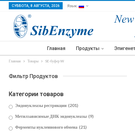
СУББОТА, 8 АВГУСТА, 2026
Язык:
Главная
Продукты
Эпигене
Главная
Товары
SE-буфер W
Фильтр Продуктов
Категории товаров
Эндонуклеазы рестрикции
(201)
Метилзависимые ДНК эндонуклеазы
(9)
Ферменты нуклеинового обмена
(21)