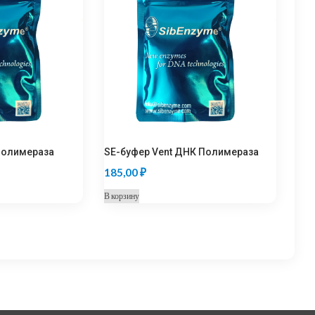
Полимераза
SE-буфер Vent ДНК Полимераза
185,00
₽
В корзину