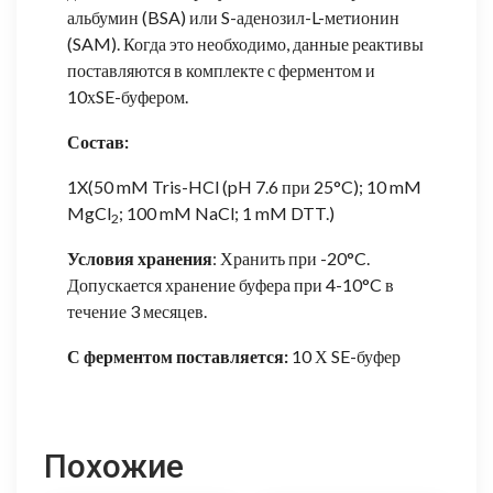
альбумин (BSA) или S-аденозил-L-метионин
(SAM). Когда это необходимо, данные реактивы
поставляются в комплекте с ферментом и
10хSE-буфером.
Состав:
1X(50 mM Tris-HCl (pH 7.6 при 25°C); 10 mM
MgCl
; 100 mM NaCl; 1 mM DTT.)
2
Условия хранения
: Хранить при -20°C.
Допускается хранение буфера при 4-10°C в
течение 3 месяцев.
С ферментом поставляется:
10 Х SE-буфер
Похожие