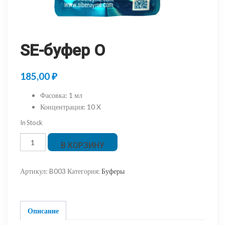
SE-буфер O
185,00
₽
Фасовка
:
1 мл
Концентрация
:
10 X
In Stock
Количество
В КОРЗИНУ
товара
SE-
Артикул:
B003
Категория:
Буферы
буфер
O
Описание