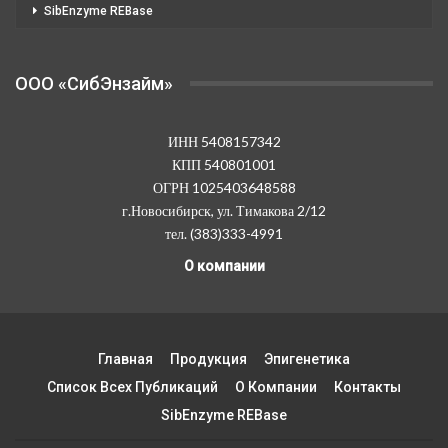
SibEnzyme REBase
OOO «СибЭнзайм»
ИНН 5408157342
КПП 540801001
ОГРН 1025403648588
г.Новосибирск, ул. Тимакова 2/12
тел. (383)333-4991
О компании
Главная
Продукция
Эпигенетика
Список Всех Публикаций
О Компании
Контакты
SibEnzyme REBase