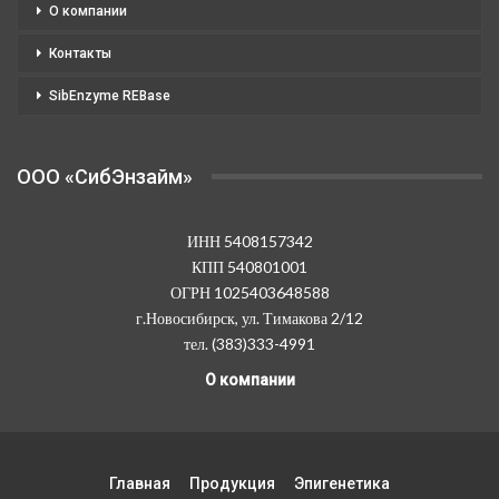
О компании
Контакты
SibEnzyme REBase
OOO «СибЭнзайм»
ИНН 5408157342
КПП 540801001
ОГРН 1025403648588
г.Новосибирск, ул. Тимакова 2/12
тел. (383)333-4991
О компании
Главная
Продукция
Эпигенетика