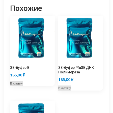
Похожие
SE-буфер B
SE-буфер PfuSE ДНК
Полимераза
185,00
₽
185,00
₽
В корзину
В корзину