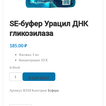
SE-буфер Урацил ДНК
гликозилаза
185,00
₽
Фасовка
:
1 мл
Концентрация
:
10 X
In Stock
Количество
В КОРЗИНУ
товара
SE-
Артикул:
B318
Категория:
Буферы
буфер
Урацил
ДНК