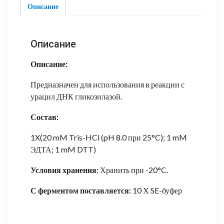
гликозилаза
Описание
Описание
Описание:
Предназначен для использования в реакции с
урацил ДНК гликозилазой.
Состав:
1X(20 mM Tris-HCl (pH 8.0 при 25°C); 1 mM
ЭДТА; 1 mM DTT)
Условия хранения
: Хранить при -20°C.
С ферментом поставляется:
10 Х SE-буфер