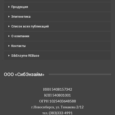
Продукция
Эпигенетика
Список всех публикаций
О компании
Контакты
SibEnzyme REBase
OOO «СибЭнзайм»
ИНН 5408157342
КПП 540801001
ОГРН 1025403648588
г.Новосибирск, ул. Тимакова 2/12
тел. (383)333-4991