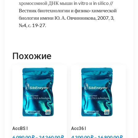
хромосомной ДНК мыши in vitro и in silico
//
Вестник биотехнологии и физико-химической
биологии имени Ю. А. Овчинникова, 2007, 3,
№4, с. 19-27.
Похожие
AccBS I
Acc36 I
Диапазон
Диапаз
6 090,00
₽
–
24 360,00
₽
4 200,00
₽
–
16 800,00
₽