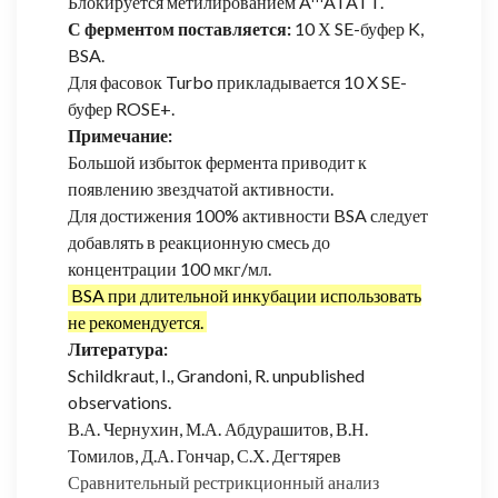
Блокируется метилированием A
ATATT.
С ферментом поставляется:
10 Х SE-буфер K,
BSA.
Для фасовок Turbo прикладывается 10 X SE-
буфер ROSE+.
Примечание:
Большой избыток фермента приводит к
появлению звездчатой активности.
Для достижения 100% активности BSA следует
добавлять в реакционную смесь до
концентрации 100 мкг/мл.
BSA при длительной инкубации использовать
не рекомендуется.
Литература:
Schildkraut, I., Grandoni, R. unpublished
observations.
В.А. Чернухин, М.А. Абдурашитов, В.Н.
Томилов, Д.А. Гончар, С.Х. Дегтярев
Сравнительный рестрикционный анализ