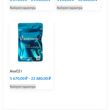
цен:
цен:
Этот
Этот
Выберите параметры
Выберите параметры
6
4
товар
товар
090,00 ₽
200,00
имеет
имеет
несколько
несколько
–
–
вариаций.
вариаций.
24
16
Опции
Опции
360,00 ₽
800,00
можно
можно
выбрать
выбрать
на
на
странице
странице
товара.
товара.
AsuC2 I
Диапазон
5 670,00
₽
–
22 680,00
₽
цен:
Этот
Выберите параметры
5
товар
670,00 ₽
имеет
несколько
–
вариаций.