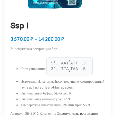
Ssp I
Диапазон
3 570,00
₽
–
14 280,00
₽
цен:
Эндонуклеаза рестрикции Ssp I
3
▼
570,00 ₽
5'… AAT
ATT …3'
Сайт узнавания
:
3'… TTA
TAA …5'
–
▲
14
Источник
:
Из штамма E.coli несущего клонированный
ген Ssp I из Sphaerotilus species
280,00 ₽
Оптимальный буфер
:
SE-буфер K
Оптимальная температура
:
37 °C
Температура инактивации, 20 мин при
:
65 °C
Артикул:
SE-E041
Категория:
Эндонуклеазы рестрикции