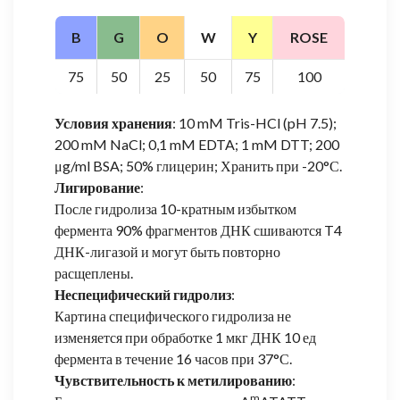
B
G
O
W
Y
ROSE
75
50
25
50
75
100
Условия хранения
: 10 mM Tris-HCl (pH 7.5);
200 mM NaCl; 0,1 mM EDTA; 1 mM DTT; 200
μg/ml BSA; 50% глицерин; Хранить при -20°С.
Лигирование
:
После гидролиза 10-кратным избытком
фермента 90% фрагментов ДНК сшиваются T4
ДНК-лигазой и могут быть повторно
расщеплены.
Неспецифический гидролиз
:
Картина специфического гидролиза не
изменяется при обработке 1 мкг ДНК 10 ед
фермента в течение 16 часов при 37°С.
Чувствительность к метилированию
:
m