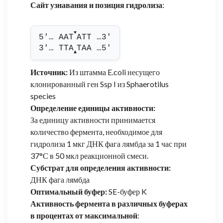
Сайт узнавания и позиция гидролиза
:
▼
5'… AAT
ATT …3'
3'… TTA
TAA …5'
▲
Источник:
Из штамма E.coli несущего
клонированный ген Ssp I из Sphaerotilus
species
Определение единицы активности:
За единицу активности принимается
количество фермента, необходимое для
гидролиза 1 мкг ДНК фага лямбда за 1 час при
37°С в 50 мкл реакционной смеси.
Субстрат для определения активности:
ДНК фага лямбда
Оптимальный буфер:
SE-буфер K
Активность фермента в различных буферах
в процентах от максимальной
: