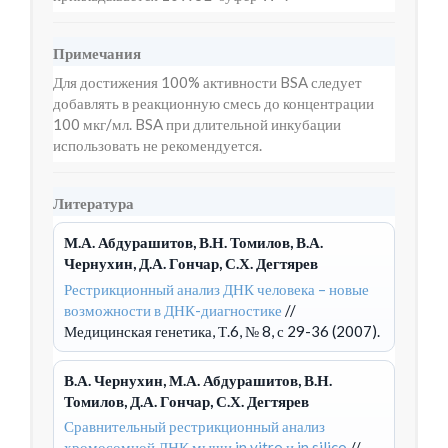
Примечания
Для достижения 100% активности BSA следует
добавлять в реакционную смесь до концентрации
100 мкг/мл. BSA при длительной инкубации
использовать не рекомендуется.
Литература
М.А. Абдурашитов, В.Н. Томилов, В.А.
Чернухин, Д.А. Гончар, С.Х. Дегтярев
Рестрикционный анализ ДНК человека – новые
возможности в ДНК-диагностике
//
Медицинская генетика, Т.6, № 8, с 29-36 (2007).
В.А. Чернухин, М.А. Абдурашитов, В.Н.
Томилов, Д.А. Гончар, С.Х. Дегтярев
Сравнительный рестрикционный анализ
хромосомной ДНК мыши in vitro и in silico
//