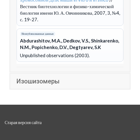
Вестник биотехнологии и физико-химической
биологии имени Ю. А. Овчинникова, 2007, 3, №4,
с. 19-27.
Неопубликованные данные
Abdurashitov, M.A., Dedkov, V.S., Shinkarenko,
N.M., Popichenko, D.V., Degtyarev, S.K
Unpublished observations (2003).
Изошизомеры
Старая версия сайта