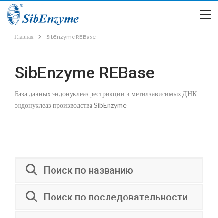
Главная
SibEnzyme REBase
SibEnzyme REBase
База данных эндонуклеаз рестрикции и метилзависимых ДНК
эндонуклеаз производства SibEnzyme
Поиск по названию
Поиск по последовательности