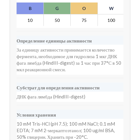
B
G
O
W
Y
10
50
75
100
7
Определение единицы активности
За единицу активности принимается количество
фермента, необходимое для гидролиза 1 мкг ДНК
фага лямбда (HindIII-digest) за 1 час при 37°С в 50
мкл реакционной смеси.
Субстрат для определения активности
ДНК фага лямбда (HindIII-digest)
Условия хранения
10 mM Tris-HCl (pH 7.5); 100 mM NaCl; 0.1 mM
EDTA; 7 mM 2-меркаптоэтанол; 100 ug/ml BSA,
50% глицерин. Хранить при -20°C.