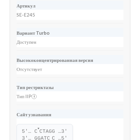
Артикул
SE-E245
Вариант Turbo
Доступен
Высококонцентрированная версия
Отсутствует
Тип рестриктазы
Тип IIP
i
Сайт узнавания
▼
5'… C
CTAGG …3'
3'… GGATC
C …5'