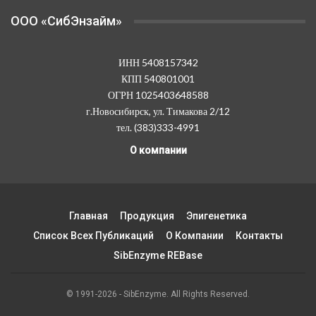
OOO «СибЭнзайм»
ИНН 5408157342
КПП 540801001
ОГРН 1025403648588
г.Новосибирск, ул. Тимакова 2/12
тел. (383)333-4991
О компании
Главная
Продукция
Эпигенетика
Список Всех Публикаций
О Компании
Контакты
SibEnzyme REBase
© 1991-2026 - SibEnzyme. All Rights Reserved.