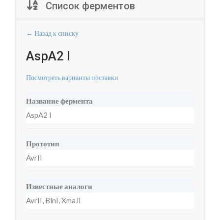
Список ферментов
← Назад к списку
AspA2 I
Посмотреть варианты поставки
Название фермента
AspA2 I
Прототип
AvrII
Известные аналоги
AvrII, BlnI, XmaJI