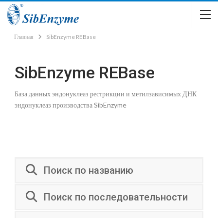
Главная
SibEnzyme REBase
SibEnzyme REBase
База данных эндонуклеаз рестрикции и метилзависимых ДНК
эндонуклеаз производства SibEnzyme
Поиск по названию
Поиск по последовательности