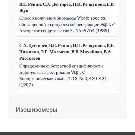
В.Е. Репин, С.Х. Дегтярев, Н.И. Речкунова, Е.В.
Жук
Способ получения биомассы Vibrio species,
обогащенной эндонуклеазой рестрикции Vsp I.
//
Авторское свидетельство SU1559704 (1989).
С.Х. Дегтярев, В.Е. Репин, Н.И. Речкунова, В.Е.
Чижиков, Э.Г. Малыгин, В.В. Михайлов, В.А.
Рассказов
Определение субстратной специфичности
эндонуклеазы рестрикции VspI.
//
Биоорганическая химия, Т.13, № 3, 420-421
(1987).
Изошизомеры