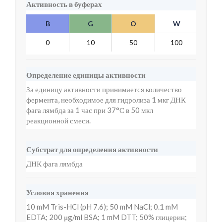
Активность в буферах
B
G
O
W
Y
0
10
50
100
2
Определение единицы активности
За единицу активности принимается количество
фермента, необходимое для гидролиза 1 мкг ДНК
фага лямбда за 1 час при 37°С в 50 мкл
реакционной смеси.
Субстрат для определения активности
ДНК фага лямбда
Условия хранения
10 mM Tris-HCl (pH 7.6); 50 mM NaCl; 0.1 mM
EDTA; 200 μg/ml BSA; 1 mM DTT; 50% глицерин;