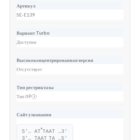
Артикул
SE-E139
Вариант Turbo
Доступен
Высококонцентрированная версия
Отсутствует
Тип рестриктазы
Тип IIP
i
Сайт узнавания
▼
5'… AT
TAAT …3'
3'… TAAT
TA …5'