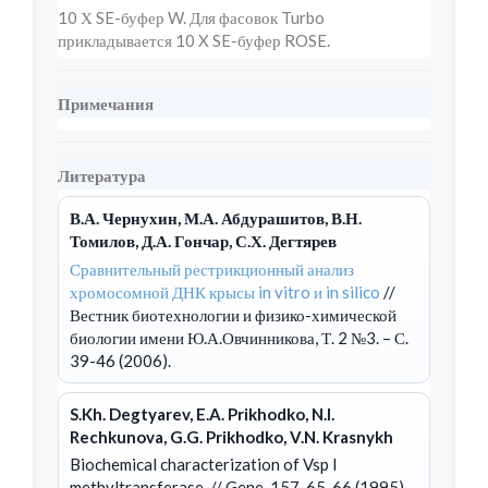
10 Х SE-буфер W. Для фасовок Turbo
прикладывается 10 X SE-буфер ROSE.
Примечания
Литература
В.А. Чернухин, М.А. Абдурашитов, В.Н.
Томилов, Д.А. Гончар, С.Х. Дегтярев
Сравнительный рестрикционный анализ
хромосомной ДНК крысы in vitro и in silico
//
Вестник биотехнологии и физико-химической
биологии имени Ю.А.Овчинникова, Т. 2 №3. – С.
39-46 (2006).
S.Kh. Degtyarev, E.A. Prikhodko, N.I.
Rechkunova, G.G. Prikhodko, V.N. Krasnykh
Biochemical characterization of Vsp I
methyltransferase.
// Gene, 157, 65-66 (1995).