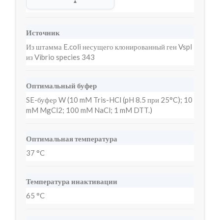
▲
Источник
Из штамма E.coli несущего клонированный ген VspI
из Vibrio species 343
Оптимальный буфер
SE-буфер W (10 mM Tris-HCl (pH 8.5 при 25°C); 10
mM MgCl2; 100 mM NaCl; 1 mM DTT.)
Оптимальная температура
37 °C
Температура инактивации
65 °C