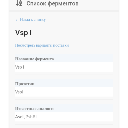
Список ферментов
← Назад к списку
Vsp I
Посмотреть варианты поставки
Название фермента
Vsp I
Прототип
VspI
Известные аналоги
AseI, PshBI