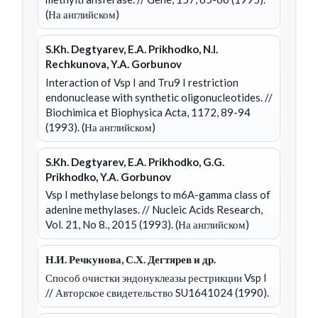
(На английском)
S.Kh. Degtyarev, E.A. Prikhodko, N.I.
Rechkunova, Y.A. Gorbunov
Interaction of Vsp I and Tru9 I restriction
endonuclease with synthetic oligonucleotides.
//
Biochimica et Biophysica Acta, 1172, 89-94
(1993). (На английском)
S.Kh. Degtyarev, E.A. Prikhodko, G.G.
Prikhodko, Y.A. Gorbunov
Vsp I methylase belongs to m6A-gamma class of
adenine methylases.
// Nucleic Acids Research,
Vol. 21, No 8., 2015 (1993). (На английском)
Н.И. Речкунова, С.Х. Дегтярев и др.
Способ очистки эндонуклеазы рестрикции Vsp I
// Авторское свидетельство SU1641024 (1990).