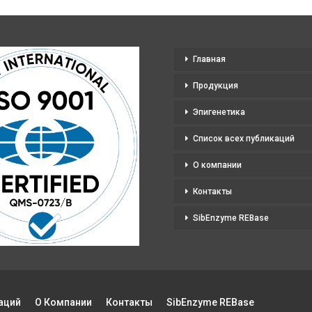
Главная
Продукция
Эпигенетика
Список всех публикаций
О компании
Контакты
SibEnzyme REBase
аций
О Компании
Контакты
SibEnzyme REBase