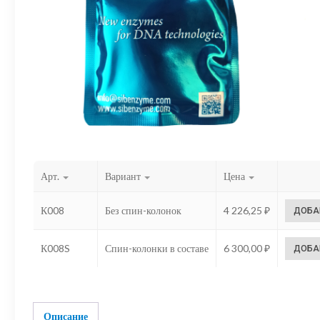
Арт.
Вариант
Цена
К008
Без спин-колонок
4 226,25
₽
ДОБА
К008S
Спин-колонки в составе
6 300,00
₽
ДОБА
Описание