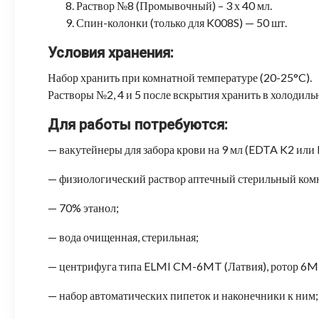
Раствор №8 (Промывочный) – 3 х 40 мл.
Спин-колонки (только для K008S) — 50 шт.
Условия хранения:
Набор хранить при комнатной температуре (20-25°C).
Растворы №2, 4 и 5 после вскрытия хранить в холодил
Для работы потребуются:
— вакутейнеры для забора крови на 9 мл (EDTA K2 или
— физиологический раствор аптечный стерильный ком
— 70% этанол;
— вода очищенная, стерильная;
— центрифуга типа ELMI CM-6MT (Латвия), ротор 6M
— набор автоматических пипеток и наконечники к ним;