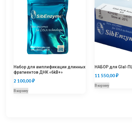
Набор для амплификации длинных
НАБОР для GlaI-П
фрагментов ДНК «6kB+»
11 550,00
₽
2 100,00
₽
В корзину
В корзину