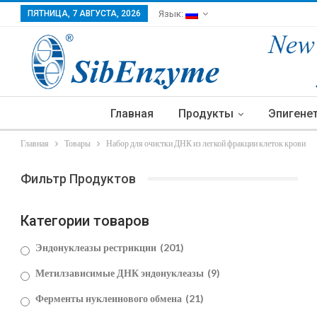
ПЯТНИЦА, 7 АВГУСТА, 2026
Язык:
Главная
Продукты
Эпигене
Главная
Товары
Набор для очистки ДНК из легкой фракции клеток крови
Фильтр Продуктов
Категории товаров
Эндонуклеазы рестрикции
(201)
Метилзависимые ДНК эндонуклеазы
(9)
Ферменты нуклеинового обмена
(21)