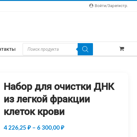
Войти/зарегистр.
Поиск
нтакты
Товаров
Набор для очистки ДНК
из легкой фракции
клеток крови
Диапазон
4 226,25
₽
–
6 300,00
₽
цен: