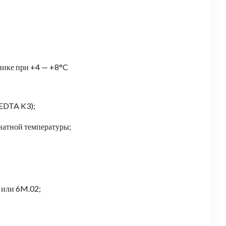
ьнике при +4 — +8°C
 EDTA K3);
натной температуры;
 или 6M.02;