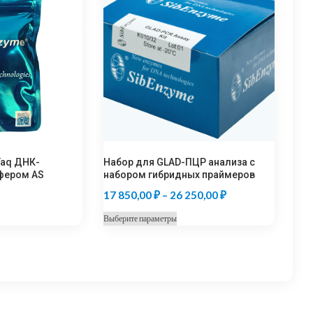
Taq ДНК-
Набор для GLAD-ПЦР анализа с
фером AS
набором гибридных праймеров
Диапазон
17 850,00
₽
–
26 250,00
₽
цен:
Этот
Выберите параметры
17
товар
850,00 ₽
имеет
несколько
–
вариаций.
26
Опции
250,00 ₽