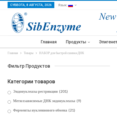
СУББОТА, 8 АВГУСТА, 2026
Язык:
Главная
Продукты
Эпигене
Главная
Товары
НАБОР для быстрой сшивки ДНК
Фильтр Продуктов
Категории товаров
Эндонуклеазы рестрикции
(201)
Метилзависимые ДНК эндонуклеазы
(9)
Ферменты нуклеинового обмена
(21)