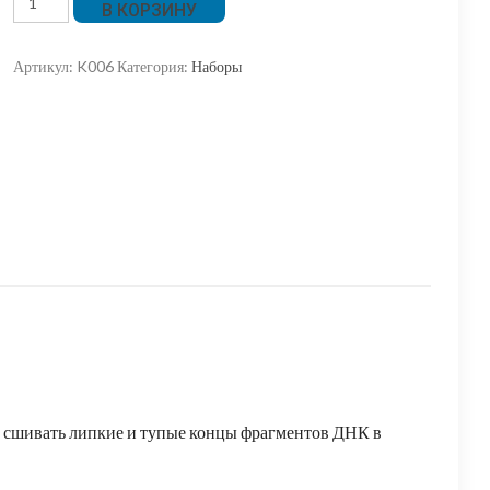
В КОРЗИНУ
товара
НАБОР
Артикул:
K006
Категория:
Наборы
для
быстрой
сшивки
ДНК
т сшивать липкие и тупые концы фрагментов ДНК в