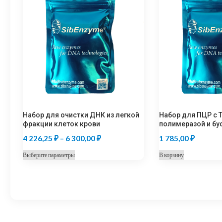
Набор для очистки ДНК из легкой
Набор для ПЦР с 
фракции клеток крови
полимеразой и бу
Диапазон
4 226,25
₽
–
6 300,00
₽
1 785,00
₽
цен:
Этот
Выберите параметры
В корзину
4
товар
226,25 ₽
имеет
несколько
–
вариаций.
6
Опции
300,00 ₽