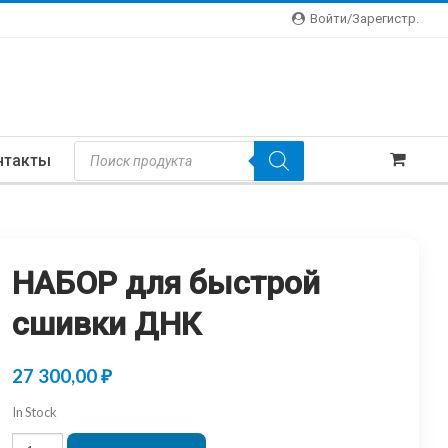
Войти/зарегистр.
Поиск
нтакты
Товаров
НАБОР для быстрой
сшивки ДНК
27 300,00
₽
In Stock
Количество