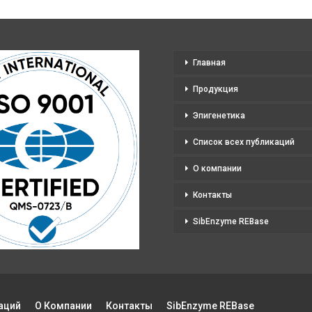
можно
выбрать
на
странице
Главная
товара.
Продукция
Эпигенетика
Список всех публикаций
О компании
Контакты
SibEnzyme REBase
аций
О Компании
Контакты
SibEnzyme REBase