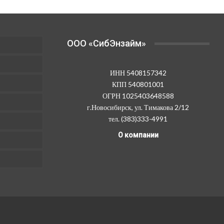
можно
выбрать
на
странице
OOO «СибЭнзайм»
товара.
ИНН 5408157342
КПП 540801001
ОГРН 1025403648588
г.Новосибирск, ул. Тимакова 2/12
тел. (383)333-4991
О компании