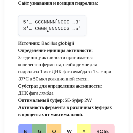
Сайт узнавания и позиция гидролиза
:
▼
5'… GCCNNNN
NGGC …3'
3'… CGGN
NNNNCCG …5'
▲
Источник:
Bacillus globigii
Определение единицы активности:
За единицу активности принимается
количество фермента, необходимое для
гидролиза 1 мкг ДНК фага лямбда за 1 час при
37°С в 50 мкл реакционной смеси.
Субстрат для определения активности:
ДНК фага лямбда
Оптимальный буфер:
SE-буфер 2W
Активность фермента в различных буферах
в процентах от максимальной
:
B
G
O
W
Y
ROSE