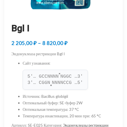
Bgl I
Диапазон
2 205,00
₽
–
8 820,00
₽
цен:
Эндонуклеаза рестрикции Bgl I
2
Сайт узнавания
:
205,00 ₽
▼
5'… GCCNNNN
NGGC …3'
–
3'… CGGN
NNNNCCG …5'
▲
8
Источник
:
Bacillus globigii
820,00 ₽
Оптимальный буфер
:
SE-буфер 2W
Оптимальная температура
:
37 °C
Температура инактивации, 20 мин при
:
65 °C
Артикул:
SE-E025
Категория:
Эндонуклеазы рестрикции