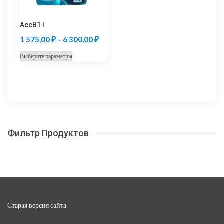
товара.
товара.
AccB1 I
Диапазон
1 575,00
₽
–
6 300,00
₽
цен:
Этот
Выберите параметры
1
товар
575,00 ₽
имеет
несколько
–
вариаций.
6
Опции
300,00 ₽
можно
Фильтр Продуктов
выбрать
на
странице
товара.
Старая версия сайта