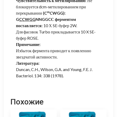
Чувствительность к метилированию
: Не
блокируется dсm-метилированием при
m
перекрывании
(C
CWGG):
G
CCWGG
NNGGC
С ферментом
поставляется:
10 Х SE-буфер 2W.
Для фасовок Turbo прикладывается 10 X SE-
буфер ROSE.
Примечание:
Избыток фермента приводит к появлению
звездчатой активности.
Литература:
Duncan, C.H., Wilson, G.A. and Young, F.E. J.
Bacteriol. 134: 338 (1978).
Похожие