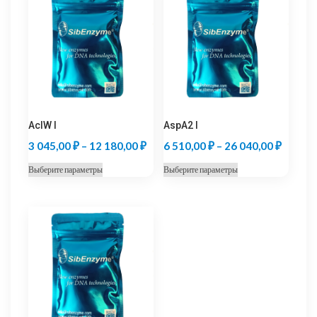
AclW I
AspA2 I
Диапазон
Диапаз
3 045,00
₽
–
12 180,00
₽
6 510,00
₽
–
26 040,00
₽
цен:
цен:
Этот
Этот
Выберите параметры
Выберите параметры
3
6
товар
товар
045,00 ₽
510,00
имеет
имеет
несколько
несколько
–
–
вариаций.
вариаций.
12
26
Опции
Опции
180,00 ₽
040,00
можно
можно
выбрать
выбрать
на
на
странице
странице