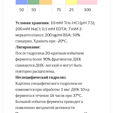
50
50
75
25
100
Условия хранения
: 10 mM Tris-HCl (pH 7.5);
200 mM NaCl; 0.1 mM EDTA; 7 mM 2-
меркаптоэтанол; 200 ug/ml BSA; 50%
глицерин. Хранить при -20°C.
Лигирование
:
После гидролиза 20-кратным избытком
фермента более 90% фрагментов ДНК
сшиваются ДНК-лигазой и могут быть
повторно расщеплены.
Неспецифический гидролиз
:
Картина специфического гидролиза не
изменяется при обработке 1 мкг ДНК 10 ед
фермента в течение 16 часов при 37°C.
Большой избыток фермента приводит к
появлению звездчатой активности