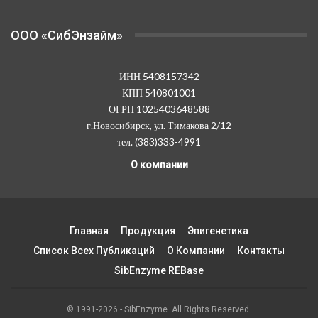
OOO «СибЭнзайм»
ИНН 5408157342
КПП 540801001
ОГРН 1025403648588
г.Новосибирск, ул. Тимакова 2/12
тел. (383)333-4991
О компании
Главная
Продукция
Эпигенетика
Список Всех Публикаций
О Компании
Контакты
SibEnzyme REBase
© 1991-2026 - SibEnzyme. All Rights Reserved.