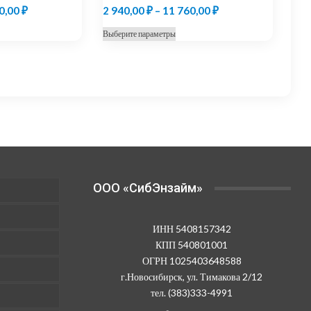
Диапазон
Диапазон
0,00
₽
2 940,00
₽
–
11 760,00
₽
цен:
цен:
т
Этот
Выберите параметры
2
2
ар
товар
730,00 ₽
940,00 ₽
ет
имеет
колько
несколько
–
–
иаций.
вариаций.
10
11
ции
Опции
920,00 ₽
760,00 ₽
жно
можно
рать
выбрать
на
анице
странице
OOO «СибЭнзайм»
ара.
товара.
ИНН 5408157342
КПП 540801001
ОГРН 1025403648588
г.Новосибирск, ул. Тимакова 2/12
тел. (383)333-4991