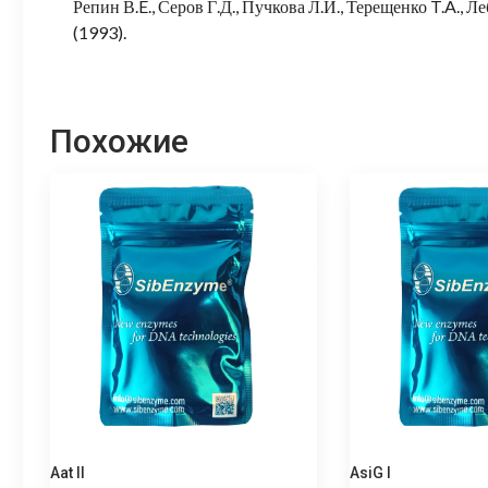
Репин В.E., Серов Г.Д., Пучкова Л.И., Терещенко T.A., Л
(1993).
Похожие
Aat II
AsiG I