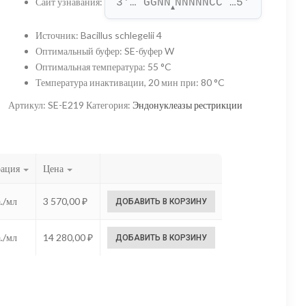
Сайт узнавания
:
3'… GGNN
NNNNNCC …5'
–
▲
14
Источник
:
Bacillus schlegelii 4
Оптимальный буфер
:
SE-буфер W
280,00 ₽
Оптимальная температура
:
55 °C
Температура инактивации, 20 мин при
:
80 °C
Артикул:
SE-E219
Категория:
Эндонуклеазы рестрикции
рация
Цена
./мл
3 570,00
₽
ДОБАВИТЬ В КОРЗИНУ
./мл
14 280,00
₽
ДОБАВИТЬ В КОРЗИНУ