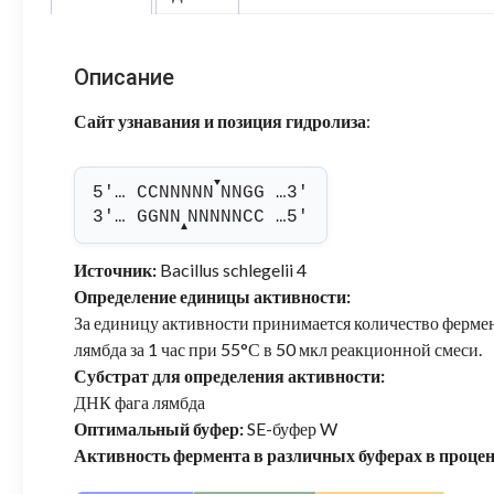
Описание
Сайт узнавания и позиция гидролиза
:
▼
5'… CCNNNNN
NNGG …3'
3'… GGNN
NNNNNCC …5'
▲
Источник:
Bacillus schlegelii 4
Определение единицы активности:
За единицу активности принимается количество фермен
лямбда за 1 час при 55°С в 50 мкл реакционной смеси.
Субстрат для определения активности:
ДНК фага лямбда
Оптимальный буфер:
SE-буфер W
Активность фермента в различных буферах в проце