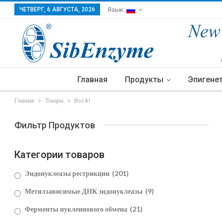
ЧЕТВЕРГ, 6 АВГУСТА, 2026
Язык:
Главная
Продукты
Эпигене
Главная
Товары
Bsc4 I
Фильтр Продуктов
Категории товаров
Эндонуклеазы рестрикции
(201)
Метилзависимые ДНК эндонуклеазы
(9)
Ферменты нуклеинового обмена
(21)