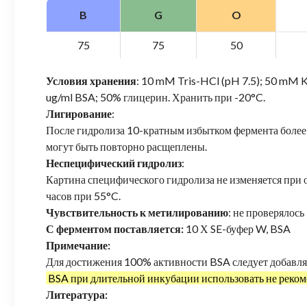
B
G
O
75
75
50
Условия хранения
: 10 mM Tris-HCl (pH 7.5); 50 mM 
ug/ml BSA; 50% глицерин. Хранить при -20°C.
Лигирование
:
После гидролиза 10-кратным избытком фермента бол
могут быть повторно расщеплены.
Неспецифический гидролиз
:
Картина специфического гидролиза не изменяется при 
часов при 55°C.
Чувствительность к метилированию
: не проверялось
С ферментом поставляется:
10 Х SE-буфер W, BSA
Примечание:
Для достижения 100% активности BSA следует добавля
BSA при длительной инкубации использовать не реком
Литература: