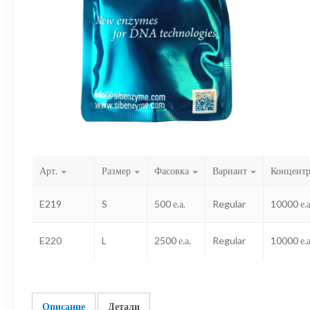
Арт.
Размер
Фасовка
Вариант
Концент
E219
S
500 е.а.
Regular
10000 е.а
E220
L
2500 е.а.
Regular
10000 е.а
Описание
Детали