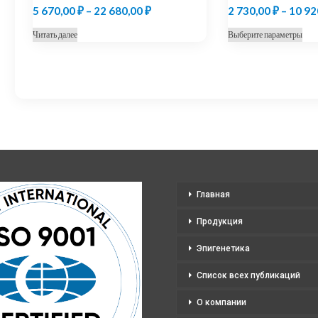
Диапазон
5 670,00
₽
–
22 680,00
₽
2 730,00
₽
–
10 92
цен:
Это
Читать далее
Выберите параметры
5
тов
670,00 ₽
име
нес
–
вар
22
Оп
680,00 ₽
мо
выб
на
стр
Главная
тов
Продукция
Эпигенетика
Список всех публикаций
О компании