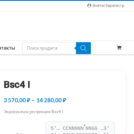
Войти/зарегистр.
Поиск
нтакты
Товаров
Bsc4 I
Диапазон
3 570,00
₽
–
14 280,00
₽
цен:
Эндонуклеаза рестрикции Bsc4 I
3
▼
570,00 ₽
5'… CCNNNNN
NNGG …3'