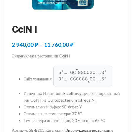
CciN I
Диапазон
2 940,00
₽
–
11 760,00
₽
цен:
Эндонуклеаза рестрикции CciN I
2
▼
940,00 ₽
5'… GC
GGCCGC …3'
Сайт узнавания
:
3'… CGCCGG
CG …5'
–
▲
11
Источник
:
Из штамма E.coli несущего клонированный
ген CciN I из Curtobacterium citreus N.
760,00 ₽
Оптимальный буфер
:
SE-буфер Y
Оптимальная температура
:
37 °C
Температура инактивации, 20 мин при
:
65 °C
Артикул:
SE-E203
Категория:
Эндонуклеазы рестрикции