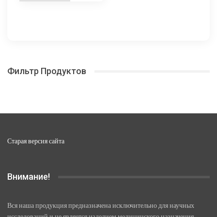
1
товар
575,00 ₽
имеет
несколько
–
вариаций.
6
Опции
300,00 ₽
можно
Фильтр Продуктов
выбрать
на
странице
товара.
Старая версия сайта
Внимание!
Вся наша продукция предназначена исключительно для научных
исследований и не является изделием медицинского назначения