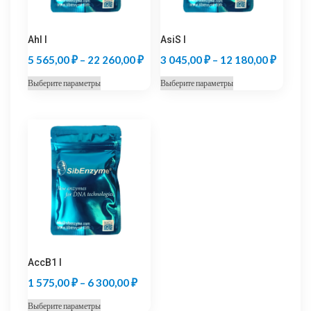
Ahl I
AsiS I
Диапазон
Диапаз
5 565,00
₽
–
22 260,00
₽
3 045,00
₽
–
12 180,00
₽
цен:
цен:
Этот
Этот
Выберите параметры
Выберите параметры
5
3
товар
товар
565,00 ₽
045,00
имеет
имеет
несколько
несколько
–
–
вариаций.
вариаций.
22
12
Опции
Опции
260,00 ₽
180,00
можно
можно
выбрать
выбрать
на
на
странице
странице
товара.
товара.
AccB1 I
Диапазон
1 575,00
₽
–
6 300,00
₽
цен:
Этот
Выберите параметры