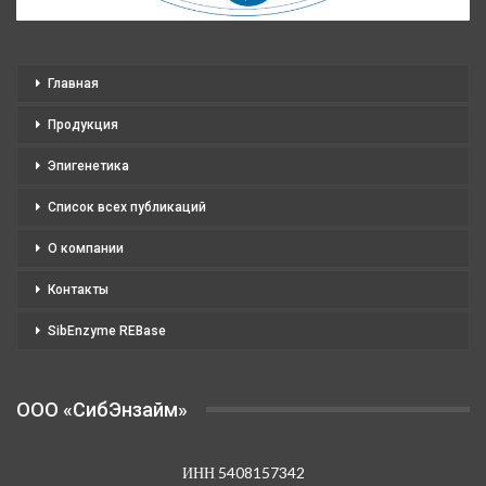
Главная
Продукция
Эпигенетика
Список всех публикаций
О компании
Контакты
SibEnzyme REBase
OOO «СибЭнзайм»
ИНН 5408157342