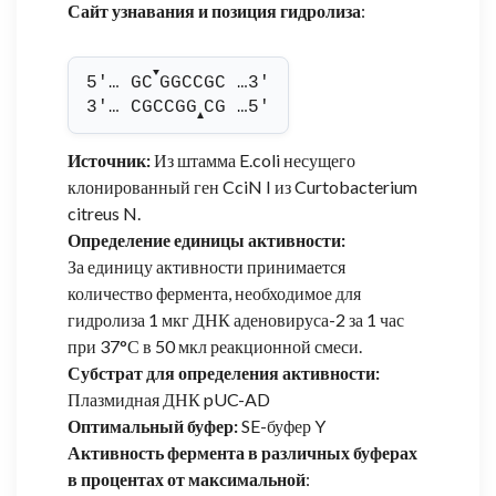
Сайт узнавания и позиция гидролиза
:
▼
5'… GC
GGCCGC …3'
3'… CGCCGG
CG …5'
▲
Источник:
Из штамма E.coli несущего
клонированный ген CciN I из Curtobacterium
citreus N.
Определение единицы активности:
За единицу активности принимается
количество фермента, необходимое для
гидролиза 1 мкг ДНК аденовируса-2 за 1 час
при 37°С в 50 мкл реакционной смеси.
Субстрат для определения активности:
Плазмидная ДНК pUC-AD
Оптимальный буфер:
SE-буфер Y
Активность фермента в различных буферах
в процентах от максимальной
: