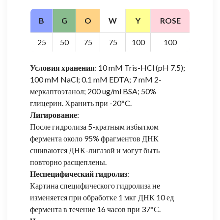
B
G
O
W
Y
ROSE
25
50
75
75
100
100
Условия хранения
: 10 mM Tris-HCl (pH 7.5);
100 mM NaCl; 0.1 mM EDTA; 7 mM 2-
меркаптоэтанол; 200 ug/ml BSA; 50%
глицерин. Хранить при -20°C.
Лигирование
:
После гидролиза 5-кратным избытком
фермента около 95% фрагментов ДНК
сшиваются ДНК-лигазой и могут быть
повторно расщеплены.
Неспецифический гидролиз
:
Картина специфического гидролиза не
изменяется при обработке 1 мкг ДНК 10 ед
фермента в течение 16 часов при 37°С.