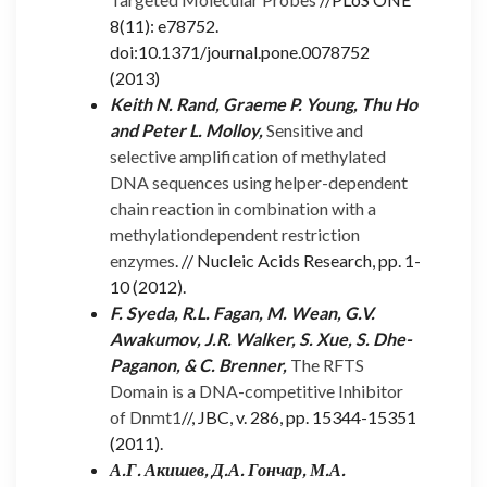
8(11): e78752.
doi:10.1371/journal.pone.0078752
(2013)
Keith N. Rand, Graeme P. Young, Thu Ho
and Peter L. Molloy,
Sensitive and
selective amplification of methylated
DNA sequences using helper-dependent
chain reaction in combination with a
methylationdependent restriction
enzymes
. // Nucleic Acids Research, pp. 1-
10 (2012).
F. Syeda, R.L. Fagan, M. Wean, G.V.
Awakumov, J.R. Walker, S. Xue, S. Dhe-
Paganon, & C. Brenner,
The RFTS
Domain is a DNA-competitive Inhibitor
of Dnmt1
//, JBC, v. 286, pp. 15344-15351
(2011).
А.Г. Акишев, Д.А. Гончар, М.А.