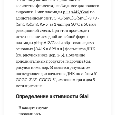
количество фермента, необходимое для полного
гидролиза 1 мкг плазмиды
pHspAI2/GsaI
по
единственному сайту 5`-G(5mC)G(5mC)-3`/3`-
(5mC)G(5mC)G-5` за 1 час при 30°С в 50 мкл
реакционной смеси. При этом происходит
исчезновение исходной линейной формы
плазмиды pHspAI2/GsaI и образование двух
основных (3,419 и 699 п.н.) фрагментов ДНК
(см. рисунок ниже, дор. 3-5). Появление
дополнительных продуктов гидролиза (см.
рисунок ниже, дор. 6) является результатом
последующего расщепления ДНК по сайтам 5`-
GCGC-3`/3`-CGCG-5`, имеющим три и два 5-
метилцитозина.
Определение активности GlaI
В каждом случае
проводилась