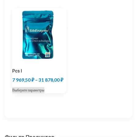
969,50 ₽
969,50
имеет
имеет
несколько
несколько
–
–
вариаций.
вариаций.
31
31
Опции
Опции
878,00 ₽
878,00
можно
можно
выбрать
выбрать
на
на
странице
странице
товара.
товара.
Pcs I
Диапазон
7 969,50
₽
–
31 878,00
₽
цен:
Этот
Выберите параметры
7
товар
969,50 ₽
имеет
несколько
–
вариаций.
31
Опции
878,00 ₽
можно