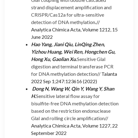
strand displacement amplification and
CRISPR/Cas12a for ultra-sensitive
detection of DNA methylation
.
//
Analytica Chimica Acta, Volume 1212, 15
June 2022
Hao Yang, Jiani Qiu, LinQing Zhen,
Yizhou Huang, Wei Ren, Hongchen Gu,
Hong Xu, Gaolian Xu.
Sensitive GlaI
digestion and terminal transferase PCR
for DNA methylation detection
// Talanta
2022 Sep 1;247:123616 (2022)
Dong N, Wang W, Qin Y, Wang Y, Shan
H.
Sensitive lateral flow assay for
bisulfite-free DNA methylation detection
based on the restriction endonuclease
GlaI and rolling circle amplification
//
Analytica Chimica Acta, Volume 1227, 22
September 2022