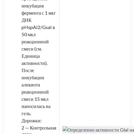
инкубация
фермента с 1 мкг
ДНК
pHspAI2/GsaI в
50 мкл
реакционной
смеси (см.
Единица
активности).
После
инкубации
аликвота
реакционной
смеси 15 мкл
наносилась на
гель.
Дорожки:
2 — Контрольная