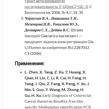
узнает метилированную
последовательность 5’-G(5mC)^GC-3’
. //
Биотехнология, 2006, № 4, С.31-35
Чернухин В.А., Наякшина Т.Н.,
Мезенцева Н.В., Томилова Ю.Э.,
Дегтярев С.Х., Дедков В.С.
Штамм
бактерий Glacial ice bacterium I —
продуцент эндонуклеазы рестрикции Gla
I.//Патент на изобретение RU 2287012
С1 (2006)
Применение:
L. Zhen
,
X. Tang
,
Z. Xu
,
Y. Huang
,
X.
Qian
,
H. Lin
,
C. Li
,
R. Cui
,
H. Fang
,
H.
Yang
,
J. Qiu
,
Z. Fang
,
X. Peng
,
Y. Jin
,
J.
Nie
,
S. Guo
,
Y. Wang
,
M. Zhong
,
H.
Gu
,
H. Xu
,
Early Diagnosis of Colorectal
Cancer Based on Bisulfite-free Site-
specific Methylation Identification PCR