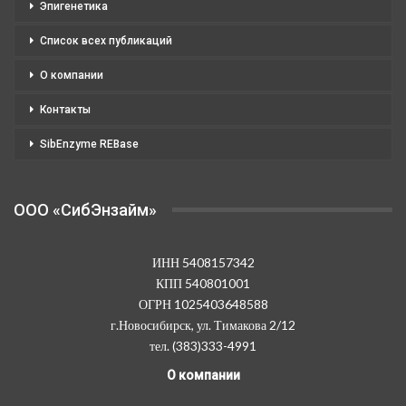
Эпигенетика
Список всех публикаций
О компании
Контакты
SibEnzyme REBase
OOO «СибЭнзайм»
ИНН 5408157342
КПП 540801001
ОГРН 1025403648588
г.Новосибирск, ул. Тимакова 2/12
тел. (383)333-4991
О компании