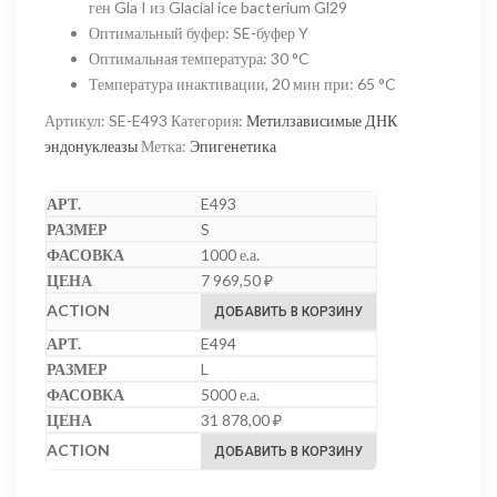
ген Gla I из Glacial ice bacterium Gl29
Оптимальный буфер
:
SE-буфер Y
Оптимальная температура
:
30 °C
Температура инактивации, 20 мин при
:
65 °C
Артикул:
SE-E493
Категория:
Метилзависимые ДНК
эндонуклеазы
Метка:
Эпигенетика
E493
S
1000 е.а.
7 969,50
₽
ДОБАВИТЬ В КОРЗИНУ
E494
L
5000 е.а.
31 878,00
₽
ДОБАВИТЬ В КОРЗИНУ