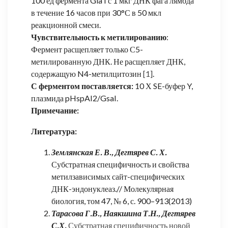
100 ед фермента Gla I с 1 мкг ДНК фага лямбда
в течение 16 часов при 30°С в 50 мкл
реакционной смеси.
Чувствительность к метилированию
:
Фермент расщепляет только С5-
метилированную ДНК. Не расщепляет ДНК,
содержащую N4-метилцитозин
[1]
.
С ферментом поставляется:
10 Х SE-буфер Y,
плазмида pHspAI2/GsaI.
Примечание:
Литература:
Землянская Е. В., Дегтярев С. Х.
Субстратная специфичность и свойства
метилзависимых сайт-специфических
ДНК-эндонуклеаз.// Молекулярная
биология, том 47, № 6, с. 900–913(2013)
Тарасова Г.В., Наякшина Т.Н., Дегтярев
С.Х.
Субстратная специфичность новой