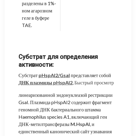
разделены в 1%-
ном агарозном
геле в буфере
TAE.
Субстрат для определения
активности:
Субстрат
pHspAI2/GsaI
представляет собой
ДНК плазмиды pHspAI2
,
Быстрый просмотр
линеаризованной эндонуклеазой рестрикции
GsaI. Плазмида pHspAI2 содержит фрагмент
геномной ДНК бактериального штамма
Haemophilus species A1, включающий ген
ДНК-метилтрансферазы
M.HspAI
, и
единственный канонический сайт узнавания