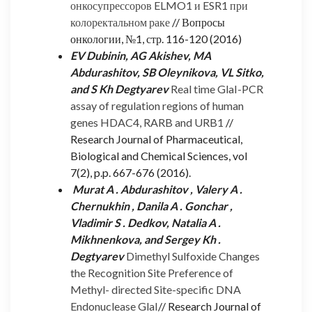
онкосупрессоров ELMO1 и ESR1 при
колоректальном раке
// Вопросы
онкологии, №1, стр. 116-120 (2016)
EV Dubinin, AG Akishev, MA
Abdurashitov, SB Oleynikova, VL Sitko,
and S Kh Degtyarev
Real time GlaI-PCR
assay of regulation regions of human
genes HDAC4, RARB and URB1
//
Research Journal of Pharmaceutical,
Biological and Chemical Sciences, vol
7(2), p.p. 667-676 (2016).
Murat A . Abdurashitov , Valery A .
Chernukhin , Danila A . Gonchar ,
Vladimir S . Dedkov, Natalia A .
Mikhnenkova, and Sergey Kh .
Degtyarev
Dimethyl Sulfoxide Changes
the Recognition Site Preference of
Methyl- directed Site-specific DNA
Endonuclease GlaI
// Research Journal of