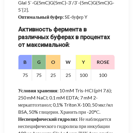
GlaI 5`-G(5mC)G(5mC)-3`/3`-(5mC)G(5mC)G-
5`
[2]
.
Оптимальный буфер:
SE-буфер Y
Активность фермента в
различных буферах в процентах
от максимальной
:
B
G
O
W
Y
ROSE
75
75
25
25
100
100
Условия хранения
: 10 mM Tris-HCl (pH 7.6);
250 mM NaCl; 0.1 mM EDTA; 7 mM 2-
меркаптоэтанол; 0,1% Triton X-100, 50 мкг/мл
BSA, 50% глицерин. Хранить при -20°С.
Неспецифический гидролиз
: Не наблюдается
неспецифического гидролиза при инкубации