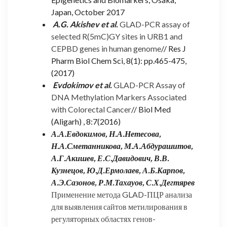
Japan, October 2017
A.G. Akishev et al.
GLAD-PCR assay of
selected R(5mC)GY sites in URB1 and
CEPBD genes in human genome
// Res J
Pharm Biol Chem Sci, 8(1): pp.465-475,
(2017)
Evdokimov et al.
GLAD-PCR Assay of
DNA Methylation Markers Associated
with Colorectal Cancer
// Biol Med
(Aligarh) , 8:7(2016)
А.А.Евдокимов, Н.А.Нетесова,
Н.А.Сметанникова, М.А.Абдурашитов,
А.Г.Акишев, Е.С.Давидович, В.В.
Кузнецов, Ю.Д.Ермолаев, А.Б.Карпов,
А.Э.Сазонов, Р.М.Тахауов, С.Х.Дегтярев
Применение метода GLAD-ПЦР анализа
для выявления сайтов метилирования в
регуляторных областях генов-