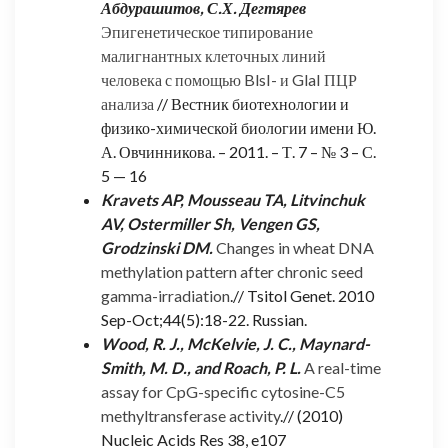
Абдурашитов, С.Х. Дегтярев
Эпигенетическое типирование
малигнантных клеточных линий
человека с помощью BlsI- и GlaI ПЦР
анализа
// Вестник биотехнологии и
физико-химической биологии имени Ю.
А. Овчинникова. – 2011. – Т. 7 – № 3 – С.
5 — 16
Kravets AP, Mousseau TA, Litvinchuk
AV, Ostermiller Sh, Vengen GS,
Grodzinski DM.
Changes in wheat DNA
methylation pattern after chronic seed
gamma-irradiation
.// Tsitol Genet. 2010
Sep-Oct;44(5):18-22. Russian.
Wood, R. J., McKelvie, J. C., Maynard-
Smith, M. D., and Roach, P. L.
A real-time
assay for CpG-specific cytosine-C5
methyltransferase activity
.// (2010)
Nucleic Acids Res 38, e107