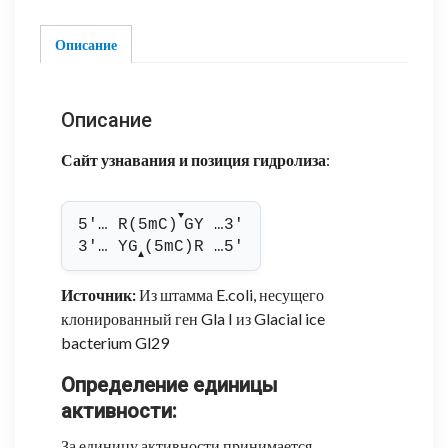
Описание
Описание
Сайт узнавания и позиция гидролиза
:
▼
5'… R(5mC)
GY …3'
3'… YG
(5mC)R …5'
▲
Источник:
Из штамма E.coli, несущего
клонированный ген Gla I из Glacial ice
bacterium Gl29
Определение единицы
активности:
За единицу активности принимается