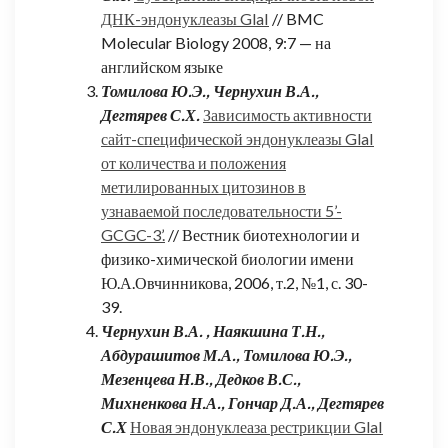
ДНК-эндонуклеазы GlaI
// BMC
Molecular Biology 2008, 9:7 — на
английском языке
Томилова Ю.Э., Чернухин В.А.,
Дегтярев С.Х.
Зависимость активности
сайт-специфической эндонуклеазы GlaI
от количества и положения
метилированных цитозинов в
узнаваемой последовательности 5’-
GCGC-3’.
// Вестник биотехнологии и
физико-химической биологии имени
Ю.А.Овчинникова, 2006, т.2, №1, с. 30-
39.
Чернухин В.А. , Наякшина Т.Н.,
Абдурашитов М.А., Томилова Ю.Э.,
Мезенцева Н.В., Дедков В.С.,
Михненкова Н.А., Гончар Д.А., Дегтярев
С.Х
Новая эндонуклеаза рестрикции GlaI