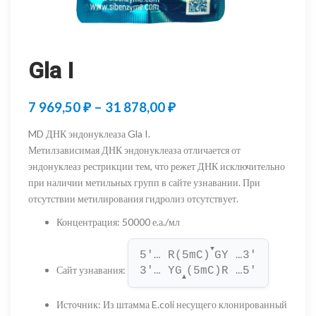
Gla I
Диапазон
7 969,50
₽
–
31 878,00
₽
цен:
MD ДНК эндонуклеаза Gla I.
7
Метилзависимая ДНК эндонуклеаза отличается от
эндонуклеаз рестрикции тем, что режет ДНК исключительно
969,50 ₽
при наличии метильных групп в сайте узнавании. При
–
отсутствии метилирования гидролиз отсутствует.
31
Концентрация
:
50000 е.а./мл
878,00 ₽
▼
5'… R(5mC)
GY …3'
Сайт узнавания
:
3'… YG
(5mC)R …5'
▲
Источник
:
Из штамма E.coli несущего клонированный