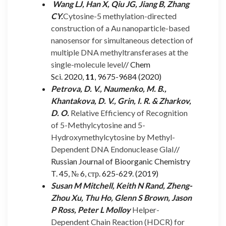
Wang LJ, Han X, Qiu JG, Jiang B, Zhang
CY.
Cytosine-5 methylation-directed
construction of a Au nanoparticle-based
nanosensor for simultaneous detection of
multiple DNA methyltransferases at the
single-molecule level
// Chem
Sci. 2020,
11
, 9675-9684 (2020)
Petrova, D. V., Naumenko, M. B.,
Khantakova, D. V., Grin, I. R. & Zharkov,
D. O.
Relative Efficiency of Recognition
of 5-Methylcytosine and 5-
Hydroxymethylcytosine by Methyl-
Dependent DNA Endonuclease GlaI
//
Russian Journal of Bioorganic Chemistry
T. 45, № 6, стр. 625-629. (2019)
Susan M Mitchell, Keith N Rand, Zheng-
Zhou Xu, Thu Ho, Glenn S Brown, Jason
P Ross, Peter L Molloy
Helper-
Dependent Chain Reaction (HDCR) for