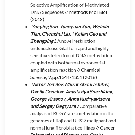
Selective Amplification of Methylated
DNA Sequences
// Methods Mol Biol
(2018)
Yueying Sun, Yuanyuan Sun, Weimin
Tian, Chenghui Liu, * Kejian Gao and
Zhengping L
A novel restriction
endonuclease GlaI for rapid and highly
sensitive detection of DNA methylation
coupled with isothermal exponential
amplification reaction
// Chemical
Science, 9, pp.1344-1351 (2018)
Viktor Tomilov, Murat Abdurashitov,
Danila Gonchar, Anastasiya Snezhkina,
George Krasnov, Anna Kudryavtseva
and Sergey Degtyarev
Comparative
analysis of RCGY sites methylation in the
genomes of Raji and U-937 malignant and
normal lung fibroblast cell lines
// Cancer
Epigenetics and Biomarkers, Osaka,