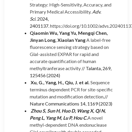
Strategy: High-Sensitivity, Accuracy, and
Primary Medical Accessibility
.
Adv.
Sci.
2024
,
2401137.
https://doi.org/10.1002/advs.20240113
Qiaomin Wu, Yang Yu, Mengqi Chen,
Jinyan Long, Xiaolan Yang
A label-free
fluorescence sensing strategy based on
GlaI-assisted EXPAR for rapid and
accurate quantification of human
methyltranferase activity
// Talanta, 269,
125456 (2024)
Xu, G., Yang, H., Qiu, J. et al.
Sequence
terminus dependent PCR for site-specific
mutation and modification detection
.
//
Nature Communications 14, 1169 (2023)
Zhou S, Sun H, Huo D, Wang X, Qi N,
Peng L, Yang M, Lu P, Hou C.
A novel
methyl-dependent DNA endonuclease
GlaI coupling with double cascaded