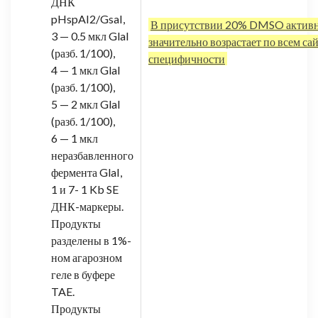
ДНК
pHspAI2/GsaI,
В присутствии 20% DMSO активн
3 — 0.5 мкл GlaI
значительно возрастает по всем са
(разб. 1/100),
специфичности
4 — 1 мкл GlaI
(разб. 1/100),
5 — 2 мкл GlaI
(разб. 1/100),
6 — 1 мкл
неразбавленного
фермента GlaI,
1 и 7- 1 Kb SE
ДНК-маркеры.
Продукты
разделены в 1%-
ном агарозном
геле в буфере
TAE.
Продукты