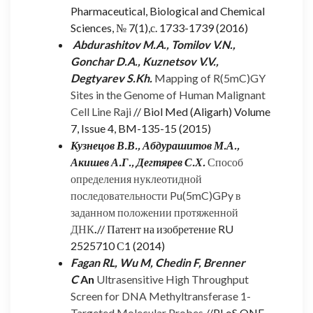
Pharmaceutical, Biological and Chemical
Sciences, № 7(1),с. 1733-1739 (2016)
Abdurashitov M.A., Tomilov V.N.,
Gonchar D.A., Kuznetsov V.V.,
Degtyarev S.Kh.
Mapping of R(5mC)GY
Sites in the Genome of Human Malignant
Cell Line Raji
// Biol Med (Aligarh) Volume
7, Issue 4, BM-135-15 (2015)
Кузнецов В.В., Абдурашитов М.А.,
Акишев А.Г., Дегтярев С.Х.
Способ
определения нуклеотидной
последовательности Pu(5mC)GPy в
заданном положении протяженной
ДНК
.
// Патент на изобретение RU
2525710 С1 (2014)
Fagan RL, Wu M, Chedin F, Brenner
C
An
Ultrasensitive High Throughput
Screen for DNA Methyltransferase 1-
Targeted Molecular Probes
//PLoS ONE