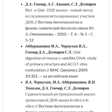
Д.А. Гончар, А.Г. Акишев, С.Х. Дегтярев
BlsI- и GlaI- ПЦР анализ – новый метод
исследования метилированных участков
ДНК
// Вестник биотехнологии и
физико-химической биологии имени Ю.
А. Овчинникова. – 2010. – Т. 6 – № 1 – С.
5-12
Абдурашитов М.А., Чернухин В.А.,
Гончар Д.А., Дегтярев С.Х.
GlaI
digestion of mouse γ-satellite DNA: study
of primary structure and ACGT sites
methylation
// BMC Genomics 2009,
10:322. — на английском языке
В.А. Чернухин, М.А. Абдурашитов, В.Н.
Томилов, Д.А. Гончар, С.Х. Дегтярев
Сравнительный рестрикционный анализ
хромосомной ДНК мыши in vitro и in
silico
// Вестник биотехнологии и
физико-химической биологии имени Ю.