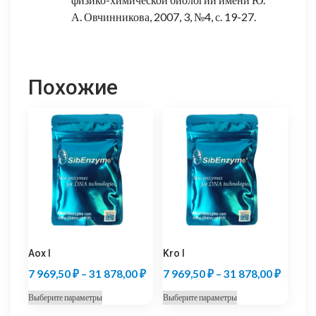
А. Овчинникова, 2007, 3, №4, с. 19-27.
Похожие
Aox I
Kro I
Диапазон
Диапаз
7 969,50
₽
–
31 878,00
₽
7 969,50
₽
–
31 878,00
₽
цен:
цен:
Этот
Этот
Выберите параметры
Выберите параметры
7
7
товар
товар