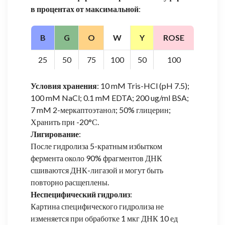
в процентах от максимальной
:
B
G
O
W
Y
ROSE
25
50
75
100
50
100
Условия хранения
: 10 mM Tris-HCl (pH 7.5);
100 mM NaCl; 0.1 mM EDTA; 200 ug/ml BSA;
7 mM 2-меркаптоэтанол; 50% глицерин;
Хранить при -20°С.
Лигирование
:
После гидролиза 5-кратным избытком
фермента около 90% фрагментов ДНК
сшиваются ДНК-лигазой и могут быть
повторно расщеплены.
Неспецифический гидролиз
:
Картина специфического гидролиза не
изменяется при обработке 1 мкг ДНК 10 ед