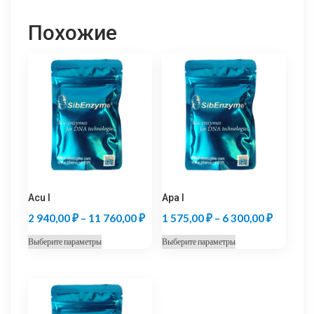
Похожие
Acu I
Apa I
Диапазон
Диапазо
2 940,00
₽
–
11 760,00
₽
1 575,00
₽
–
6 300,00
₽
цен:
цен:
Этот
Этот
Выберите параметры
Выберите параметры
2
1
товар
товар
940,00 ₽
575,00 
имеет
имеет
несколько
несколько
–
–
вариаций.
вариаций.
11
6