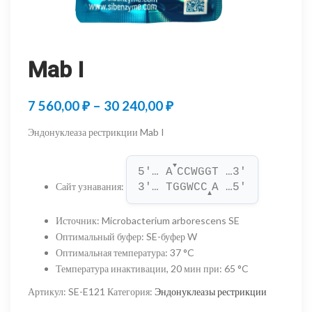
Mab I
Диапазон
7 560,00
₽
–
30 240,00
₽
цен:
Эндонуклеаза рестрикции Mab I
7
▼
560,00 ₽
5'… A
CCWGGT …3'
Сайт узнавания
:
3'… TGGWCC
A …5'
–
▲
30
Источник
:
Microbacterium arborescens SE
Оптимальный буфер
:
SE-буфер W
240,00 ₽
Оптимальная температура
:
37 °C
Температура инактивации, 20 мин при
:
65 °C
Артикул:
SE-E121
Категория:
Эндонуклеазы рестрикции