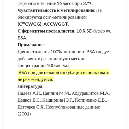
фермента в течение 16 часов при 37°С
Чувствительность к метилированию
: Не
блокируется dcm-метилированием
m
(C
CWGG): A
CCWGG
T
.
С ферментом поставляется:
10 Х SE-буфер W,
BSA.
Примечание:
Для достижения 100% активности BSA следует
добавлять в реакционную смесь до
концентрации 100 мкг/мл.
BSA при длительной инкубации использовать
не рекомендуется.
Литература:
Надеев A.Н., Цаплин M.M., Абдурашитов M.A.,
Дедков В.С., Каширина Ю.Г., Попиченко Д.В.,
Дегтярев С.Х. Неопубликованные данные
(2001)