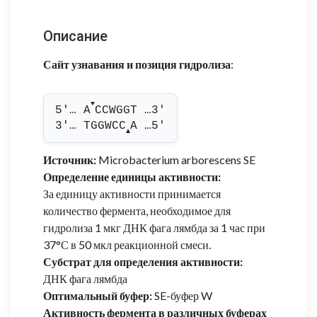
Описание
Сайт узнавания и позиция гидролиза
:
▼
5'… A
CCWGGT …3'
3'… TGGWCC
A …5'
▲
Источник:
Microbacterium arborescens SE
Определение единицы активности:
За единицу активности принимается
количество фермента, необходимое для
гидролиза 1 мкг ДНК фага лямбда за 1 час при
37°С в 50 мкл реакционной смеси.
Субстрат для определения активности:
ДНК фага лямбда
Оптимальный буфер:
SE-буфер W
Активность фермента в различных буферах