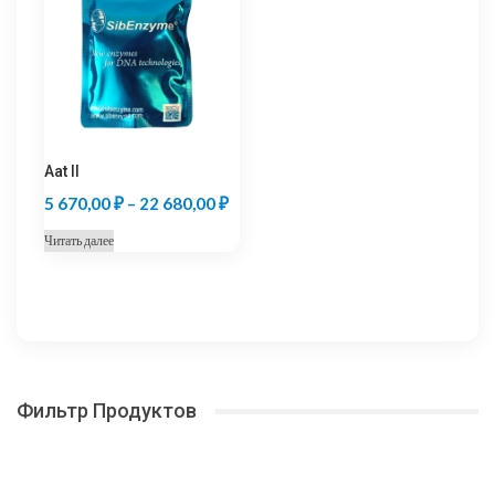
Опции
Опции
760,00 ₽
300,00 
можно
можно
выбрать
выбрать
на
на
странице
странице
товара.
товара.
Aat II
Диапазон
5 670,00
₽
–
22 680,00
₽
цен:
Читать далее
5
670,00 ₽
–
22
680,00 ₽
Фильтр Продуктов