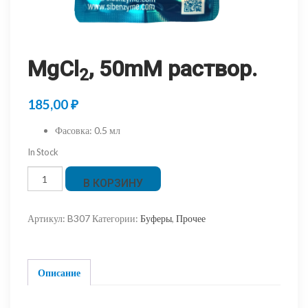
MgCl
, 50mM раствор.
2
185,00
₽
Фасовка
:
0.5 мл
In Stock
Количество
В КОРЗИНУ
товара
MgCl2,
Артикул:
B307
Категории:
Буферы
,
Прочее
50mM
раствор.
Описание