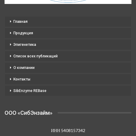
Главная
Продукция
Эпигенетика
Список всех публикаций
О компании
Контакты
SibEnzyme REBase
OOO «СибЭнзайм»
ИНН 5408157342