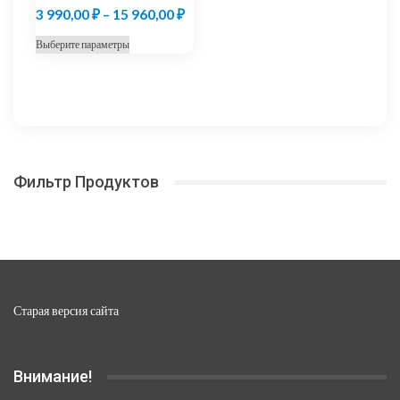
Диапазон
3 990,00
₽
–
15 960,00
₽
цен:
Этот
Выберите параметры
3
товар
990,00 ₽
имеет
несколько
–
вариаций.
15
Опции
960,00 ₽
можно
Фильтр Продуктов
выбрать
на
странице
товара.
Старая версия сайта
Внимание!