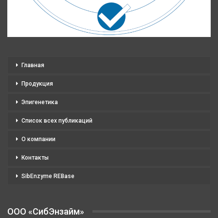
Главная
Продукция
Эпигенетика
Список всех публикаций
О компании
Контакты
SibEnzyme REBase
OOO «СибЭнзайм»