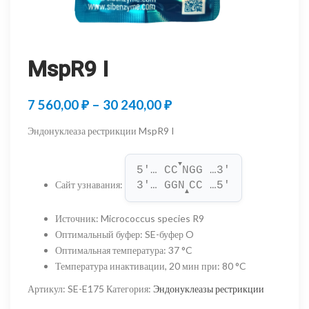
MspR9 I
Диапазон
7 560,00
₽
–
30 240,00
₽
цен:
Эндонуклеаза рестрикции MspR9 I
7
▼
560,00 ₽
5'… CC
NGG …3'
Сайт узнавания
:
3'… GGN
CC …5'
–
▲
30
Источник
:
Micrococcus species R9
Оптимальный буфер
:
SE-буфер O
240,00 ₽
Оптимальная температура
:
37 °C
Температура инактивации, 20 мин при
:
80 °C
Артикул:
SE-E175
Категория:
Эндонуклеазы рестрикции