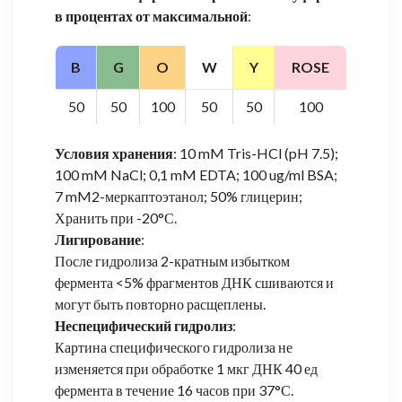
в процентах от максимальной
:
B
G
O
W
Y
ROSE
50
50
100
50
50
100
Условия хранения
: 10 mM Tris-HCl (pH 7.5);
100 mM NaCl; 0,1 mM EDTA; 100 ug/ml BSA;
7 mM2-меркаптоэтанол; 50% глицерин;
Хранить при -20°С.
Лигирование
:
После гидролиза 2-кратным избытком
фермента <5% фрагментов ДНК сшиваются и
могут быть повторно расщеплены.
Неспецифический гидролиз
:
Картина специфического гидролиза не
изменяется при обработке 1 мкг ДНК 40 ед
фермента в течение 16 часов при 37°С.