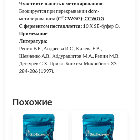
Чувствительность к метилированию
:
Блокируется при перекрывании dcm-
m
метилированием
(C
CWGG):
CCWGG
.
С ферментом поставляется:
10 Х SE-буфер O.
Примечание:
Литература:
Репин В.E., Андреева И.С., Килева E.В.,
Шевченко A.В., Абдурашитов M.A., Репин M.В.,
Дегтярев С.Х. Прикл. Биохим. Микробиол. 33:
284-286 (1997).
Похожие