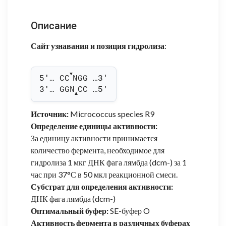
Описание
Сайт узнавания и позиция гидролиза
:
▼
5'… CC
NGG …3'
3'… GGN
CC …5'
▲
Источник:
Micrococcus species R9
Определение единицы активности:
За единицу активности принимается
количество фермента, необходимое для
гидролиза 1 мкг ДНК фага лямбда (dcm-) за 1
час при 37°С в 50 мкл реакционной смеси.
Субстрат для определения активности:
ДНК фага лямбда (dcm-)
Оптимальный буфер:
SE-буфер O
Активность фермента в различных буферах