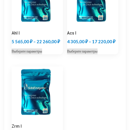
Ahl I
Acs I
Диапазон
Диапаз
5 565,00
₽
–
22 260,00
₽
4 305,00
₽
–
17 220,00
₽
цен:
цен:
Этот
Этот
Выберите параметры
Выберите параметры
5
4
товар
товар
565,00 ₽
305,00
имеет
имеет
несколько
несколько
–
–
вариаций.
вариаций.
22
17
Опции
Опции
260,00 ₽
220,00
можно
можно
выбрать
выбрать
на
на
странице
странице
товара.
товара.
Zrm I