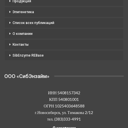
Продукция
Эпигенетика
Список всех публикаций
О компании
Контакты
SibEnzyme REBase
OOO «СибЭнзайм»
ИНН 5408157342
КПП 540801001
ОГРН 1025403648588
г.Новосибирск, ул. Тимакова 2/12
тел. (383)333-4991