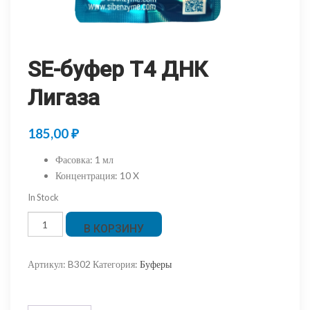
SE-буфер Т4 ДНК
Лигаза
185,00
₽
Фасовка
:
1 мл
Концентрация
:
10 X
In Stock
Количество
В КОРЗИНУ
товара
SE-
Артикул:
B302
Категория:
Буферы
буфер
Т4
ДНК