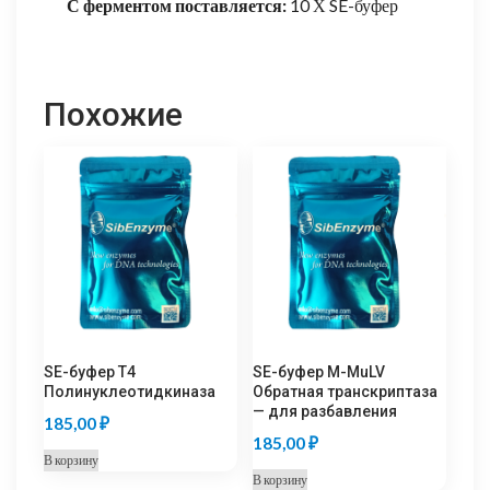
С ферментом поставляется:
10 Х SE-буфер
Похожие
SE-буфер Т4
SE-буфер M-MuLV
Полинуклеотидкиназа
Обратная транскриптаза
— для разбавления
185,00
₽
185,00
₽
В корзину
В корзину