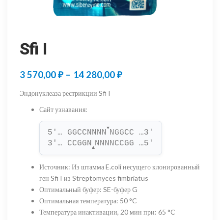
Sfi I
Диапазон
3 570,00
₽
–
14 280,00
₽
цен:
Эндонуклеаза рестрикции Sfi I
3
Сайт узнавания
:
570,00 ₽
▼
5'… GGCCNNNN
NGGCC …3'
–
3'… CCGGN
NNNNCCGG …5'
▲
14
Источник
:
Из штамма E.coli несущего клонированный
280,00 ₽
ген Sfi I из Streptomyces fimbriatus
Оптимальный буфер
:
SE-буфер G
Оптимальная температура
:
50 °C
Температура инактивации, 20 мин при
:
65 °C