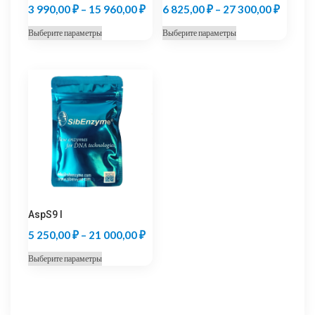
Диапазон
Диапаз
3 990,00
₽
–
15 960,00
₽
6 825,00
₽
–
27 300,00
₽
цен:
цен:
Этот
Этот
Выберите параметры
Выберите параметры
3
6
товар
товар
990,00 ₽
825,00
имеет
имеет
несколько
несколько
–
–
вариаций.
вариаций.
15
27
Опции
Опции
960,00 ₽
300,00
можно
можно
выбрать
выбрать
на
на
странице
странице
товара.
товара.
AspS9 I
Диапазон
5 250,00
₽
–
21 000,00
₽
цен:
Этот
Выберите параметры
5
товар
250,00 ₽
имеет
несколько
–