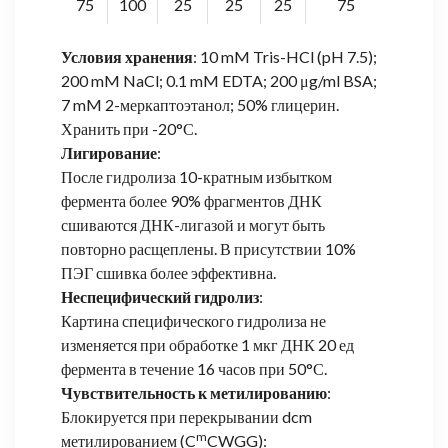
75
100
25
25
25
75
Условия хранения
: 10 mM Tris-HCl (pH 7.5);
200 mM NaCl; 0.1 mM EDTA; 200 μg/ml BSA;
7 mM 2-меркаптоэтанол; 50% глицерин.
Хранить при -20°С.
Лигирование
:
После гидролиза 10-кратным избытком
фермента более 90% фрагментов ДНК
сшиваются ДНК-лигазой и могут быть
повторно расщеплены. В присутствии 10%
ПЭГ сшивка более эффективна.
Неспецифический гидролиз
:
Картина специфического гидролиза не
изменяется при обработке 1 мкг ДНК 20 ед
фермента в течение 16 часов при 50°С.
Чувствительность к метилированию
:
Блокируется при перекрывании dcm
m
метилированием (C
CWGG):