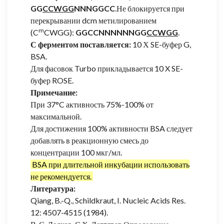
GG
CCWGG
NNNGGCC
.Не блокируется при
перекрывании dcm метилированием
m
(C
CWGG):
GGCCNNNNNNGG
CCWGG
.
С ферментом поставляется:
10 Х SE-буфер G,
BSA.
Для фасовок Turbo прикладывается 10 X SE-
буфер ROSE.
Примечание:
При 37°C активность 75%-100% от
максимальной.
Для достижения 100% активности BSA следует
добавлять в реакционную смесь до
концентрации 100 мкг/мл.
BSA при длительной инкубации использовать
не рекомендуется.
Литература:
Qiang, B.-Q., Schildkraut, I. Nucleic Acids Res.
12: 4507-4515 (1984).