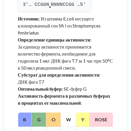
3'… CCGGN
NNNNCCGG …5'
▲
Источник:
Из штамма E.coli несущего
клонированный ген Sfi I из Streptomyces
fimbriatus
Определение единицы активности:
За единицу активности принимается
количество фермента, необходимое для
гидролиза 1 мкг ДНК фага T7 за 1 час при 50°С
в 50 мкл реакционной смеси.
Субстрат для определения активности:
ДНК фага Т7
Оптимальный буфер:
SE-буфер G
Активность фермента в различных буферах
в процентах от максимальной
:
B
G
O
W
Y
ROSE