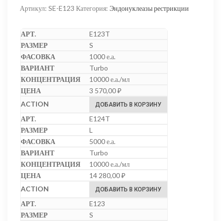
Артикул:
SE-E123
Категория:
Эндонуклеазы рестрикции
E123T
S
1000 е.а.
Turbo
10000 е.а./мл
3 570,00
₽
ДОБАВИТЬ В КОРЗИНУ
E124T
L
5000 е.а.
Turbo
10000 е.а./мл
14 280,00
₽
ДОБАВИТЬ В КОРЗИНУ
E123
S