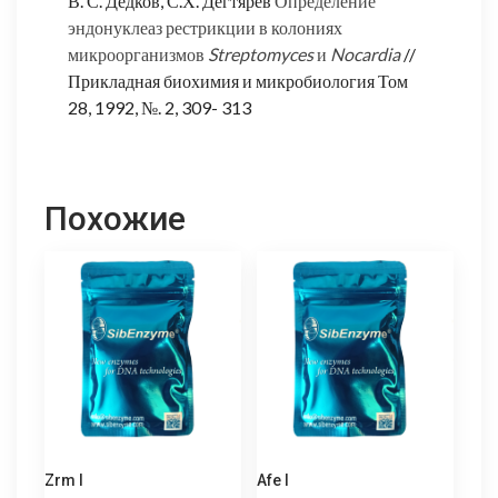
В. С. Дедков, С.Х. Дегтярев
Определение
эндонуклеаз рестрикции в колониях
микроорганизмов
Streptomyces
и
Nocardia
//
Прикладная биохимия и микробиология Том
28, 1992, №. 2, 309- 313
Похожие
Zrm I
Afe I