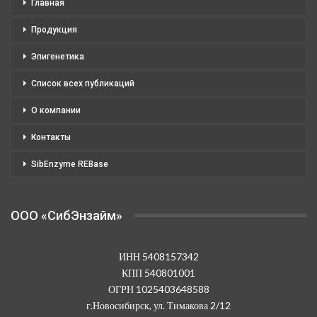
Главная
Продукция
Эпигенетика
Список всех публикаций
О компании
Контакты
SibEnzyme REBase
OOO «СибЭнзайм»
ИНН 5408157342
КПП 540801001
ОГРН 1025403648588
г.Новосибирск, ул. Тимакова 2/12